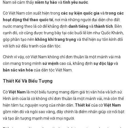
Nam sẽ cảm thấy
niềm tự hào
và
tình yêu nước
.
Cờ Việt Nam còn xuất hiện trong
các sự kiện quốc gia
và
trong các
hoạt động thể thao quốc tế
, nơi mà những người đại diện cho đất
nước mang theo lá cờ để khẳng định
danh tiếng
và
thành tích
. Bên
cạnh đó, cờ cũng được trưng bày tại các buổi lễ lớn như Quốc Khánh,
góp phần tạo nên
không khí trang trọng
và thể hiện sự tôn kính đối
với lịch sử đấu tranh của dân tộc.
Chính vì vậy, cờ Việt Nam không chỉ đơn thuần là một mảnh vải mà
còn mang trong mình
sứ mệnh
cao cả, khẳng định
sự độc lập
và
bản sắc văn hóa
của dân tộc Việt Nam.
Thiết Kế Và Biểu Tượng
Cờ
Việt Nam
là một biểu tượng mang đậm giá trị văn hóa và lịch sử.
Hình ảnh của lá cờ không chỉ đơn thuần là một mảnh vải, mà còn thể
hiện tâm tư, nguyện vọng của nhân dân.
Thiết kế
của cờ
Việt Nam
gồm nền đỏ và ngôi sao vàng, đây chính là điểm nhấn giúp cờ nổi bật
và tạo ấn tượng mạnh mẽ với mọi người.