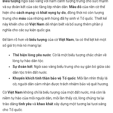
Biểu tượng
ngôi sao vàng với năm cánh tượng trưng cho sức mạnh
và sự đoàn kết của các tầng lớp nhân dân.
Màu đỏ
của nền cờ thể
hiện cho
cách mạng
và
khát vọng tự do
, đồng thời nó còn tượng
trưng cho
máu
của những anh hùng đã hy sinh vì Tổ quốc. Thiết kế
này khiến cho cờ
Việt Nam
dễ nhận biết và bổ sung thêm phần ý
nghĩa cho các sự kiện quốc gia.
Để làm rõ hơn về
biểu tượng
của cờ
Việt Nam
, ta có thể liệt kê một
số giá trị mà nó mang lại:
Thể hiện lòng yêu nước
: Cờ là một biểu tượng chắc chắn về
lòng tự hào dân tộc.
Sự đoàn kết
: Ngôi sao vàng biểu trưng cho sự gắn bó giữa các
dân tộc trên đất nước.
Khuyến khích tinh thần bảo vệ Tổ quốc
: Mỗi lần nhìn thấy lá
cờ, người dân cảm nhận được trách nhiệm bảo vệ quê hương.
Cờ
Việt Nam
không chỉ là biểu tượng của một đất nước, mà còn là
niềm tự hào của mỗi người dân, mỗi lần thấy cờ, lòng chúng ta lại
trào dâng
tình yêu
và
khao khát
xây dựng một tương lai tươi sáng
cho Tổ quốc.