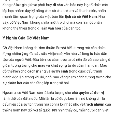
đang nỗ lực gìn giữ và phát huy
di sản
văn hóa này. Họ tổ chức các
lớp học nhằm dạy kỹ năng chơi cờ cho trẻ em và thanh niên, nhấn
mạnh tầm quan trọng của việc bảo tồn
lịch sử cờ Việt Nam
. Như
vậy,
cờ Việt Nam
không chỉ là một trò chơi mà còn là một phần
không thể thiếu trong
di sản văn hóa
của dân tộc.
Ý Nghĩa Của Cờ Việt Nam
Cờ Việt Nam không chỉ đơn thuần là một biểu tượng mà còn chứa
đựng
nhiều ý nghĩa sâu sắc
về lịch sử, văn hóa và lòng tự hào dân
tộc của người Việt. Đầu tiên, cờ của nước ta có nền đỏ với sao vàng ở
giữa, tượng trưng cho
máu
và
khát vọng
tự do của nhân dân. Màu
đỏ thể hiện cho
cách mạng
và
sự hy sinh
trong cuộc đấu tranh
giành độc lập, trong khi đó, ngôi sao vàng năm cánh tượng trưng cho
sự đoàn kết
của các tầng lớp trong xã hội.
Ngoài ra, cờ Việt Nam còn là biểu tượng cho
chủ quyền
và
đơn vị
lãnh thổ
của đất nước. Mỗi lần lá cờ được kéo lên, nó không chỉ là
dấu hiệu của sự tôn trọng mà còn là lời nhắc nhở về
trách nhiệm
của
thế hệ hôm nay đối với tổ quốc. Khi nhìn thấy cờ, mỗi người dân Việt