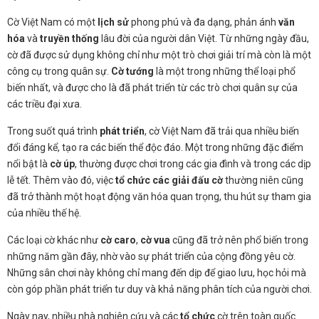
Cờ Việt Nam có một
lịch sử
phong phú và đa dạng, phản ánh
văn
hóa
và
truyền thống
lâu đời của người dân Việt. Từ những ngày đầu,
cờ đã được sử dụng không chỉ như một trò chơi giải trí mà còn là một
công cụ trong quân sự.
Cờ tướng
là một trong những thể loại phổ
biến nhất, và được cho là đã phát triển từ các trò chơi quân sự của
các triều đại xưa.
Trong suốt quá trình
phát triển
, cờ Việt Nam đã trải qua nhiều biến
đổi đáng kể, tạo ra các biến thể độc đáo. Một trong những đặc điểm
nổi bật là
cờ úp
, thường được chơi trong các gia đình và trong các dịp
lễ tết. Thêm vào đó, việc
tổ chức các giải đấu cờ
thường niên cũng
đã trở thành một hoạt động văn hóa quan trọng, thu hút sự tham gia
của nhiều thế hệ.
Các loại cờ khác như
cờ caro
,
cờ vua
cũng đã trở nên phổ biến trong
những năm gần đây, nhờ vào sự phát triển của cộng đồng yêu cờ.
Những sân chơi này không chỉ mang đến dịp để giao lưu, học hỏi mà
còn góp phần phát triển tư duy và khả năng phân tích của người chơi.
Ngày nay, nhiều nhà nghiên cứu và các
tổ chức
cờ trên toàn quốc