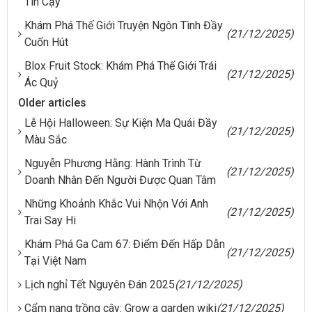
Tin Cậy
Khám Phá Thế Giới Truyện Ngôn Tình Đầy
(21/12/2025)
Cuốn Hút
Blox Fruit Stock: Khám Phá Thế Giới Trái
(21/12/2025)
Ác Quỷ
Older articles
Lễ Hội Halloween: Sự Kiện Ma Quái Đầy
(21/12/2025)
Màu Sắc
Nguyễn Phương Hằng: Hành Trình Từ
(21/12/2025)
Doanh Nhân Đến Người Được Quan Tâm
Những Khoảnh Khắc Vui Nhộn Với Anh
(21/12/2025)
Trai Say Hi
Khám Phá Ga Cam 67: Điểm Đến Hấp Dẫn
(21/12/2025)
Tại Việt Nam
Lịch nghỉ Tết Nguyên Đán 2025
(21/12/2025)
Cẩm nang trồng cây: Grow a garden wiki
(21/12/2025)