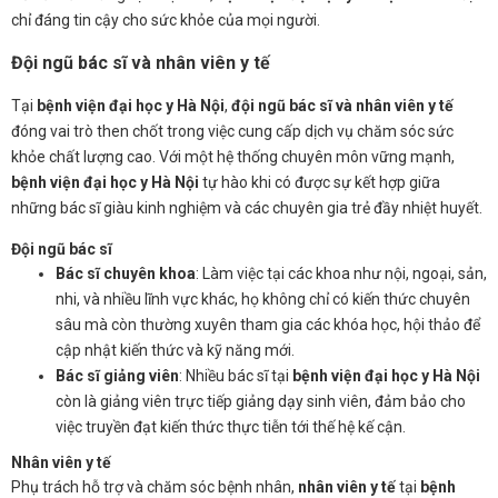
chỉ đáng tin cậy cho sức khỏe của mọi người.
Đội ngũ bác sĩ và nhân viên y tế
Tại
bệnh viện đại học y Hà Nội
,
đội ngũ bác sĩ và nhân viên y tế
đóng vai trò then chốt trong việc cung cấp dịch vụ chăm sóc sức
khỏe chất lượng cao. Với một hệ thống chuyên môn vững mạnh,
bệnh viện đại học y Hà Nội
tự hào khi có được sự kết hợp giữa
những bác sĩ giàu kinh nghiệm và các chuyên gia trẻ đầy nhiệt huyết.
Đội ngũ bác sĩ
Bác sĩ chuyên khoa
: Làm việc tại các khoa như nội, ngoại, sản,
nhi, và nhiều lĩnh vực khác, họ không chỉ có kiến thức chuyên
sâu mà còn thường xuyên tham gia các khóa học, hội thảo để
cập nhật kiến thức và kỹ năng mới.
Bác sĩ giảng viên
: Nhiều bác sĩ tại
bệnh viện đại học y Hà Nội
còn là giảng viên trực tiếp giảng dạy sinh viên, đảm bảo cho
việc truyền đạt kiến thức thực tiễn tới thế hệ kế cận.
Nhân viên y tế
Phụ trách hỗ trợ và chăm sóc bệnh nhân,
nhân viên y tế
tại
bệnh