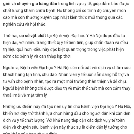
giỏi
và
chuyên gia hàng đầu
trong lĩnh vực y tế, giúp đảm bảo được
chất lượng khám chữa bệnh. Họ không chỉ có trình độ chuyên môn
cao mà còn thường xuyên cập nhật kiến thức mới thông qua các
nghiên cứu và hội thảo.
Thứ hai,
cơ sở vật chất
tại Bệnh viện Đại học Y Hà Nội được đầu tư
hiện đại, với nhiều trang thiết bị y tế tiên tiến, giúp chẩn đoán và điều
trị hiệu quả hơn. Điều này đặc biệt quan trọng trong việc phát hiện
sớm các bệnh lý và can thiệp kịp thời.
Ngoài ra, Bệnh viện Đại học Y Hà Nội còn nổi bật với dịch vụ chăm sóc
khách hàng tận tình, chu đáo. Nhân viên y tế luôn sẵn sàng hỗ trợ và
tư vấn cho bệnh nhân, tạo ra một môi trường thân thiện và dễ chịu.
Người bệnh không chỉ được điều trị về mặt thể chất mà còn cảm thấy
thoải mái về mặt tâm lý.
Những
ưu điểm
này đã tạo nên uy tín cho Bệnh viện Đại học Y Hà Nội,
khiến nơi đây trở thành lựa chọn hàng đầu cho người dân khi cần đến
dịch vụ y tế chất lượng. Với khả năng tiếp cận các dịch vụ y tế toàn
diện và chuyên sâu, bệnh viện này thực sự là điểm đến lý tưởng cho
sức khỏe của bạn và gia đình.