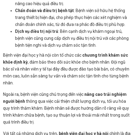
nâng cao hiệu quả điều trị.
Chẩn đoán và điều trị bệnh tật
: Bệnh viện sở hữu hệ thống
trang thiết bị hiện đại, cho phép thực hiện các xét nghiệm và
chẩn đoán chính xác, từ đó đưa ra phác đồ điều trị phù hợp.
Dịch vụ điều trị nội trú
: Bên cạnh dịch vụ khám ngoại trú,
bệnh viện cũng cung cấp dịch vụ điều trị nội trú với các phòng
bệnh tiện nghi và dịch vụ chăm sóc tận tình.
Bệnh viện đại học y hà nội còn tổ chức các
chương trình khám sức
khỏe định kỳ
, đảm bảo theo dõi sức khỏe cho bệnh nhân. Đội ngũ
bác sĩ và nhân viên y tế tại đây đều được đào tạo bài bản, có chuyên
môn cao, luôn sẵn sàng tư vấn và chăm sóc tận tình cho từng bệnh
nhân.
Ngoài ra, bệnh viện cũng chú trọng đến việc
nâng cao trải nghiệm
người bệnh
thông qua việc cải thiện chất lượng dịch vụ, tối ưu hóa
quy trình thăm khám. Bệnh nhân sẽ được hướng dẫn rõ ràng về quy
trình khám chữa bệnh, tạo sự thuận lợi và thoải mái nhất trong suốt
quá trình điều trị.
Với tất cả những dịch vụ trên,
bệnh viện đại học y hà nội
chính là địa