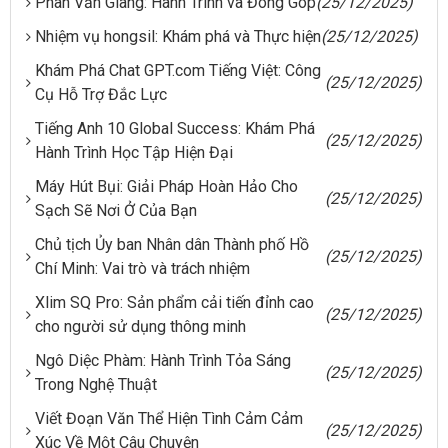
Phan Văn Giang: Hành Trình và Đóng Góp
(25/12/2025)
Nhiệm vụ hongsil: Khám phá và Thực hiện
(25/12/2025)
Khám Phá Chat GPT.com Tiếng Việt: Công
(25/12/2025)
Cụ Hỗ Trợ Đắc Lực
Tiếng Anh 10 Global Success: Khám Phá
(25/12/2025)
Hành Trình Học Tập Hiện Đại
Máy Hút Bụi: Giải Pháp Hoàn Hảo Cho
(25/12/2025)
Sạch Sẽ Nơi Ở Của Bạn
Chủ tịch Ủy ban Nhân dân Thành phố Hồ
(25/12/2025)
Chí Minh: Vai trò và trách nhiệm
Xlim SQ Pro: Sản phẩm cải tiến đỉnh cao
(25/12/2025)
cho người sử dụng thông minh
Ngô Diệc Phàm: Hành Trình Tỏa Sáng
(25/12/2025)
Trong Nghệ Thuật
Viết Đoạn Văn Thể Hiện Tình Cảm Cảm
(25/12/2025)
Xúc Về Một Câu Chuyện