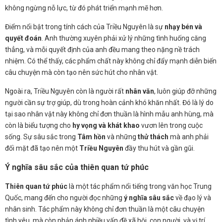
không ngừng nỗ lực, từ đó phát triển mạnh mẽ hơn.
Điểm nổi bật trong tính cách của Triều Nguyên là sự
nhạy bén và
quyết đoán
. Anh thường xuyên phải xử lý những tình huống căng
thẳng, và mỗi quyết định của anh đều mang theo nặng nề trách
nhiệm. Có thể thấy, các phẩm chất này không chỉ đẩy mạnh diễn biến
câu chuyện mà còn tạo nên sức hút cho nhân vật.
Ngoài ra, Triều Nguyên còn là người rất
nhân văn
, luôn giúp đỡ những
người cần sự trợ giúp, dù trong hoàn cảnh khó khăn nhất. Đó là lý do
tại sao nhân vật này không chỉ đơn thuần là hình mẫu anh hùng, mà
còn là biểu tượng cho
hy vọng và khát khao
vươn lên trong cuộc
sống. Sự sâu sắc trong
Tâm hồn
và những
thử thách
mà anh phải
đối mặt đã tạo nên một
Triều Nguyên
đầy thu hút và gần gũi.
Ý nghĩa sâu sắc của thiên quan tứ phúc
Thiên quan tứ phúc
là một tác phẩm nổi tiếng trong văn học Trung
Quốc, mang đến cho người đọc những
ý nghĩa sâu sắc
về đạo lý và
nhân sinh. Tác phẩm này không chỉ đơn thuần là một câu chuyện
tình yêu, mà còn phản ánh nhiều vấn đề xã hội, con người, và vị trí