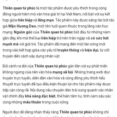
Thiên quan tứ phúc
là một tác phẩm được yêu thích trong cộng
đồng người hâm mộ văn hóa giải trí tại Việt Nam, nổi bật với sự kết
hợp giữa
tiên hiệp
và
lãng mạn
. Tác phẩm này được sáng tác bởi tác
giả
Mặc Hương Dao
, một tên tuổi quen thuộc trong làng văn học
mạng.
Nguồn gốc
của
Thiên quan tứ phúc
bắt đầu từ những năm
gần đây, khi mà thể loại
tiên hiệp
trở nên tràn ngập và
có sức hút
mạnh mẽ
với giới trẻ. Tác phẩm đã mang đến một làn sóng mới
trong việc kết hợp giữa các yếu tố
truyền thống
và
hiện đại
, từ cốt
truyện đến cách xây dựng nhân vật.
Bối cảnh ra đời của
Thiên quan tứ phúc
gắn liền với sự phát triển
không ngừng của nền văn hóa
mạng xã hội
. Những trang web đọc
truyện trực tuyến, diễn đàn văn hóa và cộng đồng yêu thích tiểu
thuyết trực tuyến đã tạo điều kiện thuận lợi cho tác phẩm này được
tiếp cận rộng rãi. Nội dung câu chuyện dàn trải xung quanh các nhân
vật chính đầy
khả năng đặc biệt
, thể hiện tâm tư, tình cảm sâu sắc
cùng những
mâu thuẫn
trong cuộc sống.
Người đọc dễ dàng nhận thấy rằng
Thiên quan tứ phúc
không chỉ