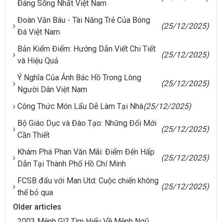
Đáng Sống Nhất Việt Nam
Đoàn Văn Báu - Tài Năng Trẻ Của Bóng
(25/12/2025)
Đá Việt Nam
Bản Kiểm Điểm: Hướng Dẫn Viết Chi Tiết
(25/12/2025)
và Hiệu Quả
Ý Nghĩa Của Ảnh Bác Hồ Trong Lòng
(25/12/2025)
Người Dân Việt Nam
Công Thức Món Lẩu Dễ Làm Tại Nhà
(25/12/2025)
Bộ Giáo Dục và Đào Tạo: Những Đổi Mới
(25/12/2025)
Cần Thiết
Khám Phá Phan Văn Mãi: Điểm Đến Hấp
(25/12/2025)
Dẫn Tại Thành Phố Hồ Chí Minh
FCSB đấu với Man Utd: Cuộc chiến không
(25/12/2025)
thể bỏ qua
Older articles
2003 Mệnh Gì? Tìm Hiểu Về Mệnh Ngũ