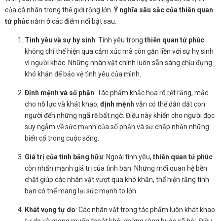
của cá nhân trong thế giới rộng lớn.
Ý nghĩa sâu sắc của thiên quan
tứ phúc
nằm ở các điểm nổi bật sau:
Tình yêu và sự hy sinh
: Tình yêu trong
thiên quan tứ phúc
không chỉ thể hiện qua cảm xúc mà còn gắn liền với sự hy sinh
vì người khác. Những nhân vật chính luôn sẵn sàng chịu đựng
khó khăn để bảo vệ tình yêu của mình.
Định mệnh và số phận
: Tác phẩm khắc họa rõ rệt rằng, mặc
cho nỗ lực và khát khao,
định mệnh
vẫn có thể dẫn dắt con
người đến những ngã rẽ bất ngờ. Điều này khiến cho người đọc
suy ngẫm về sức mạnh của số phận và sự chấp nhận những
biến cố trong cuộc sống.
Giá trị của tình bằng hữu
: Ngoài tình yêu,
thiên quan tứ phúc
còn nhấn mạnh giá trị của tình bạn. Những mối quan hệ bền
chặt giúp các nhân vật vượt qua khó khăn, thể hiện rằng tình
bạn có thể mang lại sức mạnh to lớn.
Khát vọng tự do
: Các nhân vật trong tác phẩm luôn khát khao
tự do và mong muốn thoát khỏi những ràng buộc xã hội. Điều