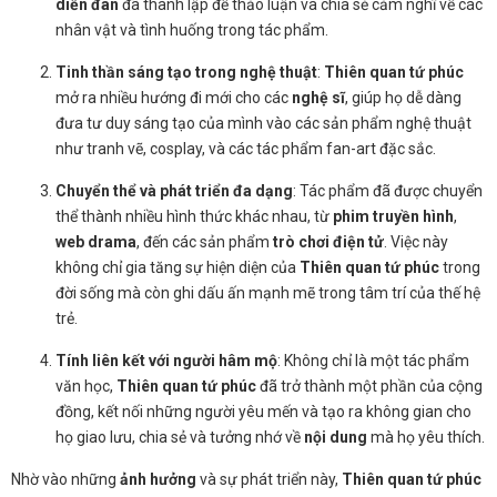
diễn đàn
đã thành lập để thảo luận và chia sẻ cảm nghĩ về các
nhân vật và tình huống trong tác phẩm.
Tinh thần sáng tạo trong nghệ thuật
:
Thiên quan tứ phúc
mở ra nhiều hướng đi mới cho các
nghệ sĩ
, giúp họ dễ dàng
đưa tư duy sáng tạo của mình vào các sản phẩm nghệ thuật
như tranh vẽ, cosplay, và các tác phẩm fan-art đặc sắc.
Chuyển thể và phát triển đa dạng
: Tác phẩm đã được chuyển
thể thành nhiều hình thức khác nhau, từ
phim truyền hình
,
web drama
, đến các sản phẩm
trò chơi điện tử
. Việc này
không chỉ gia tăng sự hiện diện của
Thiên quan tứ phúc
trong
đời sống mà còn ghi dấu ấn mạnh mẽ trong tâm trí của thế hệ
trẻ.
Tính liên kết với người hâm mộ
: Không chỉ là một tác phẩm
văn học,
Thiên quan tứ phúc
đã trở thành một phần của cộng
đồng, kết nối những người yêu mến và tạo ra không gian cho
họ giao lưu, chia sẻ và tưởng nhớ về
nội dung
mà họ yêu thích.
Nhờ vào những
ảnh hưởng
và sự phát triển này,
Thiên quan tứ phúc