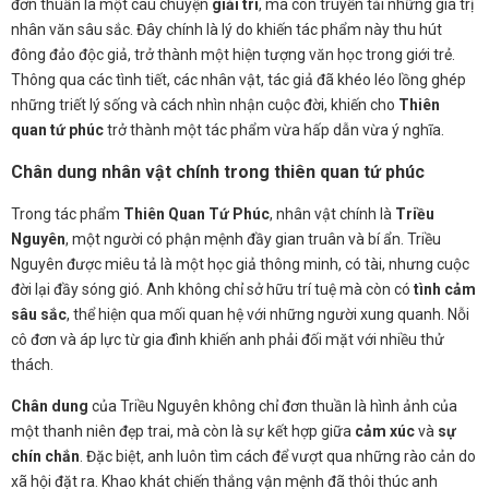
đơn thuần là một câu chuyện
giải trí
, mà còn truyền tải những giá trị
nhân văn sâu sắc. Đây chính là lý do khiến tác phẩm này thu hút
đông đảo độc giả, trở thành một hiện tượng văn học trong giới trẻ.
Thông qua các tình tiết, các nhân vật, tác giả đã khéo léo lồng ghép
những triết lý sống và cách nhìn nhận cuộc đời, khiến cho
Thiên
quan tứ phúc
trở thành một tác phẩm vừa hấp dẫn vừa ý nghĩa.
Chân dung nhân vật chính trong thiên quan tứ phúc
Trong tác phẩm
Thiên Quan Tứ Phúc
, nhân vật chính là
Triều
Nguyên
, một người có phận mệnh đầy gian truân và bí ẩn. Triều
Nguyên được miêu tả là một học giả thông minh, có tài, nhưng cuộc
đời lại đầy sóng gió. Anh không chỉ sở hữu trí tuệ mà còn có
tình cảm
sâu sắc
, thể hiện qua mối quan hệ với những người xung quanh. Nỗi
cô đơn và áp lực từ gia đình khiến anh phải đối mặt với nhiều thử
thách.
Chân dung
của Triều Nguyên không chỉ đơn thuần là hình ảnh của
một thanh niên đẹp trai, mà còn là sự kết hợp giữa
cảm xúc
và
sự
chín chắn
. Đặc biệt, anh luôn tìm cách để vượt qua những rào cản do
xã hội đặt ra. Khao khát chiến thắng vận mệnh đã thôi thúc anh