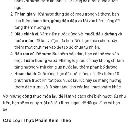
hầm với nước. Hầm khoảng 1 - 2 tiếng để nước dùng được
ngọt.
Thêm gia vị
: Khi nước dùng đã có màu trong và thơm, bạn
cho thêm
hành tím
,
gừng đập dập
và
tỏi
vào hầm cùng để
tăng thêm hương vị.
Điều chỉnh vị
: Nêm nếm nước dùng với
muối
,
tiêu
,
đường
và
nước mắm
để tạo vị đậm đà hơn. Nếu bạn thích chua, hãy
thêm một chút
me
vào để tạo độ chua tự nhiên.
Nấu rau củ
: Để nước lẩu thêm hấp dẫn, bạn có thể cho vào
một ít
nấm hương
và
xả
. Những loại rau củ này không chỉ làm
tăng hương vị mà còn giúp nước lẩu thêm phần bổ dưỡng.
Hoàn thành
: Cuối cùng, bạn để nước dùng sôi đều thêm 10
phút nữa trước khi tắt bếp. Nước lẩu lúc này sẽ mang hương
thơm đặc trưng và là nền tảng cho các loại thực phẩm khác.
Với những
công thức món lẩu dễ làm
và cách chế biến nước lẩu như
trên, bạn sẽ có ngay một nồi lẩu thơm ngon để đãi gia đình và bạn
bè.
Các Loại Thực Phẩm Kèm Theo