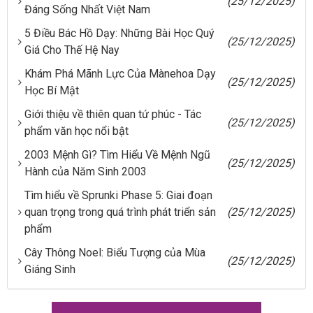
(25/12/2025)
Đáng Sống Nhất Việt Nam
5 Điều Bác Hồ Dạy: Những Bài Học Quý
(25/12/2025)
Giá Cho Thế Hệ Nay
Khám Phá Mãnh Lực Của Mànehoa Dạy
(25/12/2025)
Học Bí Mật
Giới thiệu về thiên quan tứ phúc - Tác
(25/12/2025)
phẩm văn học nổi bật
2003 Mệnh Gì? Tìm Hiểu Về Mệnh Ngũ
(25/12/2025)
Hành của Năm Sinh 2003
Tìm hiểu về Sprunki Phase 5: Giai đoạn
quan trọng trong quá trình phát triển sản
(25/12/2025)
phẩm
Cây Thông Noel: Biểu Tượng của Mùa
(25/12/2025)
Giáng Sinh