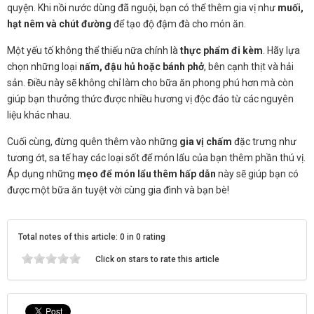
quyện. Khi nồi nước dùng đã nguội, bạn có thể thêm gia vị như
muối,
hạt nêm và chút đường
để tạo độ đậm đà cho món ăn.
Một yếu tố không thể thiếu nữa chính là
thực phẩm đi kèm
. Hãy lựa
chọn những loại
nấm, đậu hủ hoặc bánh phở
, bên cạnh thịt và hải
sản. Điều này sẽ không chỉ làm cho bữa ăn phong phú hơn mà còn
giúp bạn thưởng thức được nhiều hương vị độc đáo từ các nguyên
liệu khác nhau.
Cuối cùng, đừng quên thêm vào những
gia vị chấm
đặc trưng như
tương ớt, sa tế hay các loại sốt để món lẩu của bạn thêm phần thú vị.
Áp dụng những
mẹo để món lẩu thêm hấp dẫn
này sẽ giúp bạn có
được một bữa ăn tuyệt vời cùng gia đình và bạn bè!
Total notes of this article: 0 in 0 rating
Click on stars to rate this article