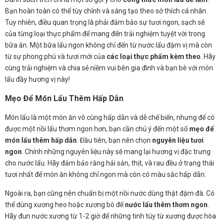
Bạn hoàn toàn có thể tùy chỉnh và sáng tạo theo sở thích cá nhân.
Tuy nhiên, điều quan trọng là phải đảm bảo sự tươi ngon, sạch sẽ
của từng loại thực phẩm để mang đến trải nghiệm tuyệt vời trong
bữa ăn. Một bữa lẩu ngon không chỉ đến từ nước lẩu đậm vị mà còn
từ sự phong phú và tươi mới của
các loại thực phẩm kèm theo
. Hãy
cùng trải nghiệm và chia sẻ niềm vui bên gia đình và bạn bè với món
lẩu đầy hương vị này!
Mẹo Để Món Lẩu Thêm Hấp Dẫn
Món lẩu là một món ăn vô cùng hấp dẫn và dễ chế biến, nhưng để có
được một nồi lẩu thơm ngon hơn, bạn cần chú ý đến một số
mẹo để
món lẩu thêm hấp dẫn
. Đầu tiên, bạn nên chọn
nguyên liệu tươi
ngon
. Chính những nguyên liệu này sẽ mang lại hương vị đặc trưng
cho nước lẩu. Hãy đảm bảo rằng hải sản, thịt, và rau đều ở trạng thái
tươi nhất để món ăn không chỉ ngon mà còn có màu sắc hấp dẫn.
Ngoài ra, bạn cũng nên chuẩn bị một nồi nước dùng thật đậm đà. Có
thể dùng xương heo hoặc xương bò để
nước lẩu thêm thơm ngon
.
Hãy đun nước xương từ 1-2 giờ để những tinh túy từ xương được hòa