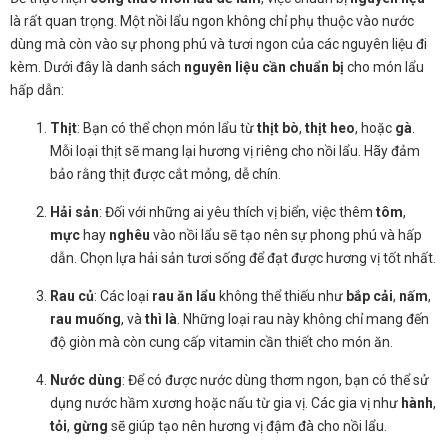
là rất quan trọng. Một nồi lẩu ngon không chỉ phụ thuộc vào nước
dùng mà còn vào sự phong phú và tươi ngon của các nguyên liệu đi
kèm. Dưới đây là danh sách
nguyên liệu cần chuẩn bị
cho món lẩu
hấp dẫn:
Thịt
: Bạn có thể chọn món lẩu từ
thịt bò
,
thịt heo
, hoặc
gà
.
Mỗi loại thịt sẽ mang lại hương vị riêng cho nồi lẩu. Hãy đảm
bảo rằng thịt được cắt mỏng, dễ chín.
Hải sản
: Đối với những ai yêu thích vị biển, việc thêm
tôm
,
mực
hay
nghêu
vào nồi lẩu sẽ tạo nên sự phong phú và hấp
dẫn. Chọn lựa hải sản tươi sống để đạt được hương vị tốt nhất.
Rau củ
: Các loại
rau ăn lẩu
không thể thiếu như
bắp cải
,
nấm
,
rau muống
, và
thì là
. Những loại rau này không chỉ mang đến
độ giòn mà còn cung cấp vitamin cần thiết cho món ăn.
Nước dùng
: Để có được nước dùng thơm ngon, bạn có thể sử
dụng nước hầm xương hoặc nấu từ gia vị. Các gia vị như
hành
,
tỏi
,
gừng
sẽ giúp tạo nên hương vị đậm đà cho nồi lẩu.