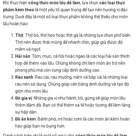
Khi thực hiện
công thức món lẩu dễ làm
, lựa chọn
các loại thực
phẩm kèm theo
là một yếu tố quan trọng để tạo nên hương vị đặc
trưng. Dưới đây là một số loại thực phẩm không thể thiếu cho món
lẩu hoàn hảo:
Thịt
: Thịt bò, thịt heo hoặc thịt gà là những lựa chọn phổ biến.
Thịt nên được thái mỏng để nhanh chín, giúp giữ được độ
mềm và ngọt.
Hải sản
: Tôm, mực, cá hồi hoặc ngao là các loại hải sản thích
hợp để thêm vào lẩu. Chúng không chỉ làm món ăn trở nên
phong phú mà còn cung cấp dinh dưỡng cao.
Rau xanh
: Rau cải, rau muống, nấm và bắp cải là những loại
rau nên sử dụng. Chúng giúp cân bằng dinh dưỡng và tạo độ
giòn cho món lẩu.
Đồ gia vị
: Những gia vị như hành, tỏi, gừng sẽ giúp món lẩu
thêm đậm đà. Bạn có thể thêm sa tế hoặc tương để làm tăng
sự hấp dẫn.
Đồ ăn kèm
: Bánh phở, mì hoặc cơm là các món ăn kèm hoàn
hảo giúp bạn no bụng hơn.
Danh sách trên chỉ là một số gợi ý cho
công thức món lẩu dễ làm
.