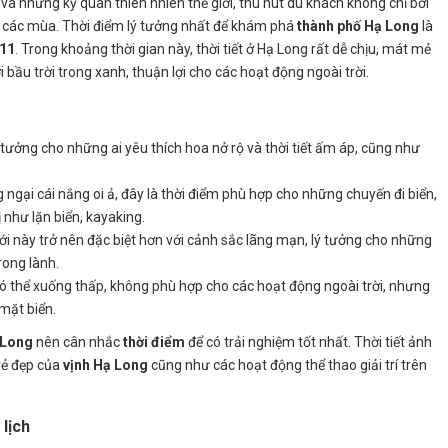
và những kỳ quan thiên nhiên thế giới, thu hút du khách không chỉ bởi
 các mùa. Thời điểm lý tưởng nhất để khám phá
thành phố Hạ Long
là
 11
. Trong khoảng thời gian này, thời tiết ở Hạ Long rất dễ chịu, mát mẻ
i bầu trời trong xanh, thuận lợi cho các hoạt động ngoài trời.
ý tưởng cho những ai yêu thích hoa nở rộ và thời tiết ấm áp, cũng như
 ngại cái nắng oi ả, đây là thời điểm phù hợp cho những chuyến đi biển,
như lặn biển, kayaking.
giới này trở nên đặc biệt hơn với cảnh sắc lãng mạn, lý tưởng cho những
rong lành.
 có thể xuống thấp, không phù hợp cho các hoạt động ngoài trời, nhưng
mặt biển.
 Long
nên cân nhắc
thời điểm
để có trải nghiệm tốt nhất. Thời tiết ảnh
vẻ đẹp của
vịnh Hạ Long
cũng như các hoạt động thể thao giải trí trên
 lịch