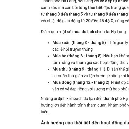
Thành phố Hạ Long, nổi tiếng với
vẻ đẹp tự nhiên
cảnh sắc mà còn bởi từng
thời tiết
đặc trưng qua
từ
tháng 3 đến tháng 5
và từ
tháng 9 đến tháng
với nhiệt độ giao động từ
20 đến 25 độ C
, cùng vớ
Điểm qua một số
mùa du lịch
chính tại Hạ Long:
Mùa xuân (tháng 3 - tháng 5)
: Thời gian l
các lễ hội truyền thống.
Mùa hè (tháng 6 - tháng 8)
: Nếu bạn không
tắm nắng và tham gia các hoạt động thú vị 
Mùa thu (tháng 9 - tháng 11)
: Di sản thế 
ai muốn thư giãn và tận hưởng không khí t
Mùa đông (tháng 12 - tháng 2)
: Nhiệt độ
vẫn có vẻ đẹp riêng với sương mù bao phủ 
Những ai định kế hoạch du lịch đến
thành phố Hạ
hưởng lớn đến hành trình tham quan, khám phá 
biển.
Ảnh hưởng của thời tiết đến hoạt động du