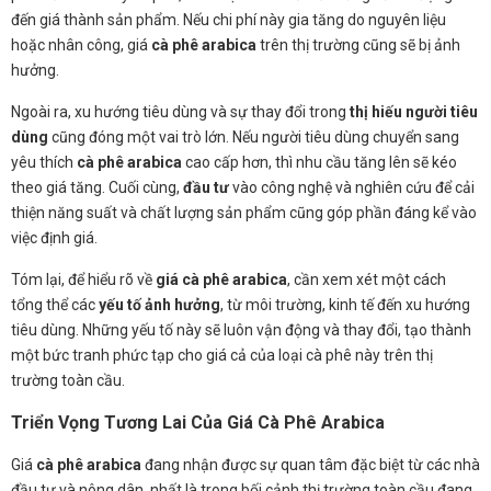
đến giá thành sản phẩm. Nếu chi phí này gia tăng do nguyên liệu
hoặc nhân công, giá
cà phê arabica
trên thị trường cũng sẽ bị ảnh
hưởng.
Ngoài ra, xu hướng tiêu dùng và sự thay đổi trong
thị hiếu người tiêu
dùng
cũng đóng một vai trò lớn. Nếu người tiêu dùng chuyển sang
yêu thích
cà phê arabica
cao cấp hơn, thì nhu cầu tăng lên sẽ kéo
theo giá tăng. Cuối cùng,
đầu tư
vào công nghệ và nghiên cứu để cải
thiện năng suất và chất lượng sản phẩm cũng góp phần đáng kể vào
việc định giá.
Tóm lại, để hiểu rõ về
giá cà phê arabica
, cần xem xét một cách
tổng thể các
yếu tố ảnh hưởng
, từ môi trường, kinh tế đến xu hướng
tiêu dùng. Những yếu tố này sẽ luôn vận động và thay đổi, tạo thành
một bức tranh phức tạp cho giá cả của loại cà phê này trên thị
trường toàn cầu.
Triển Vọng Tương Lai Của Giá Cà Phê Arabica
Giá
cà phê arabica
đang nhận được sự quan tâm đặc biệt từ các nhà
đầu tư và nông dân, nhất là trong bối cảnh thị trường toàn cầu đang