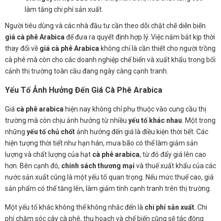
làm tăng chi phí sản xuất.
Người tiêu dùng và các nhà đầu tư cần theo dõi chặt chẽ diễn biến
giá cà phê Arabica
để đưa ra quyết định hợp lý. Việc nắm bắt kịp thời
thay đổi về
giá cà phê Arabica
không chỉ là cần thiết cho người trồng
cà phê mà còn cho các doanh nghiệp chế biến và xuất khẩu trong bối
cảnh thị trường toàn cầu đang ngày càng cạnh tranh.
Yếu Tố Ảnh Hưởng Đến Giá Cà Phê Arabica
Giá
cà phê arabica
hiện nay không chỉ phụ thuộc vào cung cầu thị
trường mà còn chịu ảnh hưởng từ nhiều
yếu tố khác nhau
. Một trong
những
yếu tố chủ chốt
ảnh hưởng đến giá là điều kiện thời tiết. Các
hiện tượng thời tiết như hạn hán, mưa bão có thể làm giảm sản
lượng và chất lượng của hạt
cà phê arabica
, từ đó đẩy giá lên cao
hơn. Bên cạnh đó,
chính sách thương mại
và thuế xuất khẩu của các
nước sản xuất cũng là một yếu tố quan trọng. Nếu mức thuế cao, giá
sản phẩm có thể tăng lên, làm giảm tính cạnh tranh trên thị trường.
Một yếu tố khác không thể không nhắc đến là
chi phí sản xuất
. Chi
phí chăm sóc cây cà phê, thu hoạch và chế biến cũng sẽ tác động