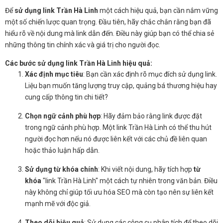
Để
sử dụng link Trần Hà Linh
một cách hiệu quả, bạn cần nắm vững
một số chiến lược quan trọng. Đầu tiên, hãy chắc chắn rằng bạn đã
hiểu rõ về nội dung mà link dẫn đến. Điều này giúp bạn có thể chia sẻ
những thông tin chính xác và giá trị cho người đọc.
Các bước sử dụng link Trần Hà Linh hiệu quả:
Xác định mục tiêu
: Bạn cần xác định rõ mục đích sử dụng link.
Liệu bạn muốn tăng lượng truy cập, quảng bá thương hiệu hay
cung cấp thông tin chi tiết?
Chọn ngữ cảnh phù hợp
: Hãy đảm bảo rằng link được đặt
trong ngữ cảnh phù hợp. Một link Trần Hà Linh có thể thu hút
người đọc hơn nếu nó được liên kết với các chủ đề liên quan
hoặc thảo luận hấp dẫn.
Sử dụng từ khóa chính
: Khi viết nội dung, hãy tích hợp
từ
khóa
"link Trần Hà Linh" một cách tự nhiên trong văn bản. Điều
này không chỉ giúp tối ưu hóa SEO mà còn tạo nên sự liên kết
mạnh mẽ với độc giả.
Theo dõi hiệu quả
: Sử dụng các công cụ phân tích để theo dõi