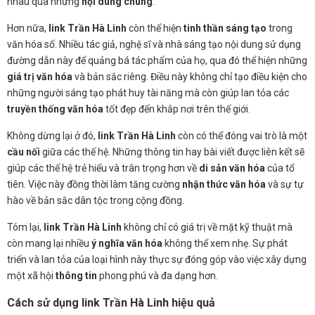
nhau qua những
nội dung chung
.
Hơn nữa,
link Trần Hà Linh
còn thể hiện
tinh thần sáng tạo
trong
văn hóa số. Nhiều tác giả, nghệ sĩ và nhà sáng tạo nội dung sử dụng
đường dẫn này để quảng bá tác phẩm của họ, qua đó thể hiện những
giá trị văn hóa
và bản sắc riêng. Điều này không chỉ tạo điều kiện cho
những người sáng tạo phát huy tài năng mà còn giúp lan tỏa các
truyền thống văn hóa
tốt đẹp đến khắp nơi trên thế giới.
Không dừng lại ở đó,
link Trần Hà Linh
còn có thể đóng vai trò là một
cầu nối
giữa các thế hệ. Những thông tin hay bài viết được liên kết sẽ
giúp các thế hệ trẻ hiểu và trân trọng hơn về
di sản văn hóa
của tổ
tiên. Việc này đồng thời làm tăng cường
nhận thức văn hóa
và sự tự
hào về bản sắc dân tộc trong cộng đồng.
Tóm lại,
link Trần Hà Linh
không chỉ có giá trị về mặt kỹ thuật mà
còn mang lại nhiều
ý nghĩa văn hóa
không thể xem nhẹ. Sự phát
triển và lan tỏa của loại hình này thực sự đóng góp vào việc xây dựng
một xã hội
thông tin
phong phú và đa dạng hơn.
Cách sử dụng link Trần Hà Linh hiệu quả