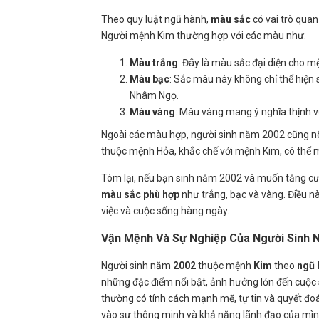
Theo quy luật ngũ hành,
màu sắc
có vai trò quan
Người mệnh Kim thường hợp với các màu như:
Màu trắng
: Đây là màu sắc đại diện cho 
Màu bạc
: Sắc màu này không chỉ thể hiện
Nhâm Ngọ.
Màu vàng
: Màu vàng mang ý nghĩa thịnh v
Ngoài các màu hợp, người sinh năm 2002 cũng 
thuộc mệnh Hỏa, khắc chế với mệnh Kim, có thể 
Tóm lại, nếu bạn sinh năm 2002 và muốn tăng cư
màu sắc phù hợp
như trắng, bạc và vàng. Điều nà
việc và cuộc sống hàng ngày.
Vận Mệnh Và Sự Nghiệp Của Người Sinh 
Người sinh năm
2002
thuộc mệnh
Kim
theo
ngũ 
những đặc điểm nổi bật, ảnh hưởng lớn đến cuộc 
thường có tính cách mạnh mẽ, tự tin và quyết đoá
vào sự thông minh và khả năng lãnh đạo của mìn