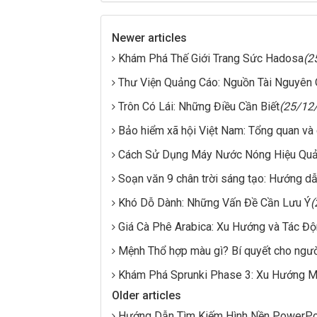
Newer articles
Khám Phá Thế Giới Trang Sức Hadosa
(2
Thư Viện Quảng Cáo: Nguồn Tài Nguyên 
Trôn Có Lái: Những Điều Cần Biết
(25/12
Bảo hiểm xã hội Việt Nam: Tổng quan và 
Cách Sử Dụng Máy Nước Nóng Hiệu Qu
Soạn văn 9 chân trời sáng tạo: Hướng d
Khó Dỗ Dành: Những Vấn Đề Cần Lưu Ý
(
Giá Cà Phê Arabica: Xu Hướng và Tác Độ
Mệnh Thổ hợp màu gì? Bí quyết cho ngư
Khám Phá Sprunki Phase 3: Xu Hướng M
Older articles
Hướng Dẫn Tìm Kiếm Hình Nền PowerPo