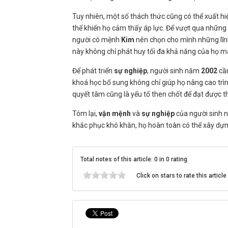
Tuy nhiên, một số thách thức cũng có thể xuất hi
thể khiến họ cảm thấy áp lực. Để vượt qua những 
người có mệnh
Kim
nên chọn cho mình những lĩn
này không chỉ phát huy tối đa khả năng của họ m
Để phát triển
sự nghiệp
, người sinh năm
2002
cần
khoá học bổ sung không chỉ giúp họ nâng cao trìn
quyết tâm cũng là yếu tố then chốt để đạt được t
Tóm lại,
vận mệnh
và
sự nghiệp
của người sinh
khắc phục khó khăn, họ hoàn toàn có thể xây dựn
Total notes of this article: 0 in 0 rating
Click on stars to rate this article