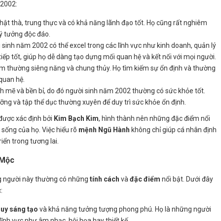
 2002:
ật thà, trung thực và có khả năng lãnh đạo tốt. Họ cũng rất nghiêm
 ý tưởng độc đáo.
i sinh năm 2002 có thể excel trong các lĩnh vực như kinh doanh, quản lý
iếp tốt, giúp họ dễ dàng tạo dựng mối quan hệ và kết nối với mọi người.
im thường siêng năng và chung thủy. Họ tìm kiếm sự ổn định và thường
quan hệ.
h mẽ và bền bỉ, do đó người sinh năm 2002 thường có sức khỏe tốt.
ỡng và tập thể dục thường xuyên để duy trì sức khỏe ổn định.
được xác định bởi
Kim Bạch Kim
, hình thành nên những đặc điểm nổi
sống của họ. Việc hiểu rõ
mệnh Ngũ Hành
không chỉ giúp cá nhân định
iển trong tương lai.
 Mộc
g người này thường có những
tính cách
và
đặc điểm
nổi bật. Dưới đây
:
duy sáng tạo
và khả năng tưởng tượng phong phú. Họ là những người
lĩnh vực như âm nhạc, hội họa hay thiết kế.