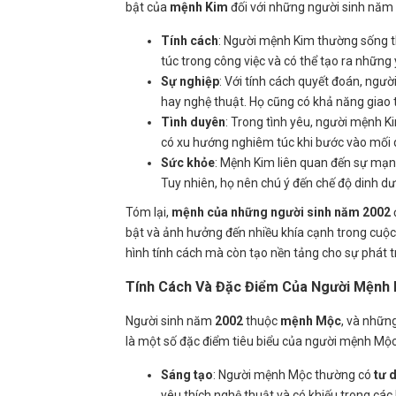
bật của
mệnh Kim
đối với những người sinh năm
Tính cách
: Người mệnh Kim thường sống th
túc trong công việc và có thể tạo ra những
Sự nghiệp
: Với tính cách quyết đoán, ngườ
hay nghệ thuật. Họ cũng có khả năng giao t
Tình duyên
: Trong tình yêu, người mệnh K
có xu hướng nghiêm túc khi bước vào mối 
Sức khỏe
: Mệnh Kim liên quan đến sự mạn
Tuy nhiên, họ nên chú ý đến chế độ dinh dư
Tóm lại,
mệnh của những người sinh năm 2002
bật và ảnh hưởng đến nhiều khía cạnh trong cuộc 
hình tính cách mà còn tạo nền tảng cho sự phát tr
Tính Cách Và Đặc Điểm Của Người Mệnh
Người sinh năm
2002
thuộc
mệnh Mộc
, và nhữn
là một số đặc điểm tiêu biểu của người mệnh Mộc
Sáng tạo
: Người mệnh Mộc thường có
tư 
yêu thích nghệ thuật và có khiếu trong các 