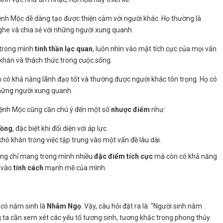
ệnh Mộc dễ dàng tạo được thiện cảm với người khác. Họ thường là
ghe và chia sẻ với những người xung quanh.
trong mình
tinh thần lạc quan
, luôn nhìn vào mặt tích cực của mọi vấn
 khăn và thách thức trong cuộc sống.
ọ có khả năng lãnh đạo tốt và thường được người khác tôn trọng. Họ có
hững người xung quanh.
mệnh Mộc cũng cần chú ý đến một số
nhược điểm
như:
đồng
, đặc biệt khi đối diện với áp lực.
khó khăn trong việc tập trung vào một vấn đề lâu dài.
ng chỉ mang trong mình nhiều
đặc điểm tích cực
mà còn có khả năng
 vào
tính cách
mạnh mẽ của mình.
 có năm sinh là
Nhâm Ngọ
. Vậy, câu hỏi đặt ra là: "Người sinh năm
g ta cần xem xét các yếu tố tương sinh, tương khắc trong phong thủy.