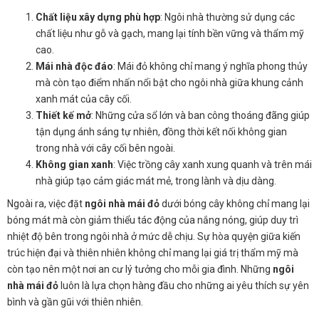
Chất liệu xây dựng phù hợp
: Ngôi nhà thường sử dụng các
chất liệu như gỗ và gạch, mang lại tính bền vững và thẩm mỹ
cao.
Mái nhà độc đáo
: Mái đỏ không chỉ mang ý nghĩa phong thủy
mà còn tạo điểm nhấn nổi bật cho ngôi nhà giữa khung cảnh
xanh mát của cây cối.
Thiết kế mở
: Những cửa sổ lớn và ban công thoáng đãng giúp
tận dụng ánh sáng tự nhiên, đồng thời kết nối không gian
trong nhà với cây cối bên ngoài.
Không gian xanh
: Việc trồng cây xanh xung quanh và trên mái
nhà giúp tạo cảm giác mát mẻ, trong lành và dịu dàng.
Ngoài ra, việc đặt
ngôi nhà mái đỏ
dưới bóng cây không chỉ mang lại
bóng mát mà còn giảm thiểu tác động của nắng nóng, giúp duy trì
nhiệt độ bên trong ngôi nhà ở mức dễ chịu. Sự hòa quyện giữa kiến
trúc hiện đại và thiên nhiên không chỉ mang lại giá trị thẩm mỹ mà
còn tạo nên một nơi an cư lý tưởng cho mỗi gia đình. Những
ngôi
nhà mái đỏ
luôn là lựa chọn hàng đầu cho những ai yêu thích sự yên
bình và gần gũi với thiên nhiên.