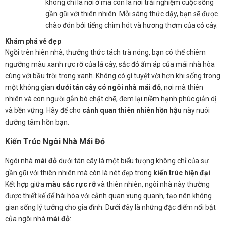
không chỉ là nơi ở mà còn là nơi trải nghiệm cuộc sống
gần gũi với thiên nhiên. Mỗi sáng thức dậy, bạn sẽ được
chào đón bởi tiếng chim hót và hương thơm của cỏ cây.
Khám phá vẻ đẹp
Ngồi trên hiên nhà, thưởng thức tách trà nóng, bạn có thể chiêm
ngưỡng màu xanh rực rỡ của lá cây, sắc đỏ ấm áp của mái nhà hòa
cùng với bầu trời trong xanh. Không có gì tuyệt vời hơn khi sống trong
một không gian
dưới tán cây có ngôi nhà mái đỏ
, nơi mà thiên
nhiên và con người gắn bó chặt chẽ, đem lại niềm hạnh phúc giản dị
và bền vững. Hãy để cho
cảnh quan thiên nhiên hồn hậu
này nuôi
dưỡng tâm hồn bạn.
Kiến Trúc Ngôi Nhà Mái Đỏ
Ngôi nhà
mái đỏ
dưới tán cây là một biểu tượng không chỉ của sự
gần gũi với thiên nhiên mà còn là nét đẹp trong
kiến trúc hiện đại
.
Kết hợp giữa
màu sắc rực rỡ
và thiên nhiên, ngôi nhà này thường
được thiết kế để hài hòa với cảnh quan xung quanh, tạo nên không
gian sống lý tưởng cho gia đình. Dưới đây là những đặc điểm nổi bật
của ngôi nhà
mái đỏ
: