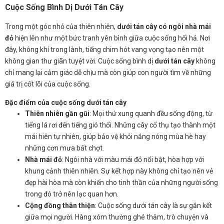
Cuộc Sống Bình Dị Dưới Tán Cây
Trong một góc nhỏ của thiên nhiên,
dưới tán cây có ngôi nhà mái
đỏ
hiện lên như một bức tranh yên bình giữa cuộc sống hối hả. Nơi
đây, không khí trong lành, tiếng chim hót vang vọng tạo nên một
không gian thư giãn tuyệt vời. Cuộc sống bình dị
dưới tán cây
không
chỉ mang lại cảm giác dễ chịu mà còn giúp con người tìm về những
giá trị cốt lõi của cuộc sống.
Đặc điểm của cuộc sống dưới tán cây
Thiên nhiên gần gũi
: Mọi thứ xung quanh đều sống động, từ
tiếng lá rơi đến tiếng gió thổi. Những cây cổ thụ tạo thành một
mái hiên tự nhiên, giúp bảo vệ khỏi nắng nóng mùa hè hay
những cơn mưa bất chợt.
Nhà mái đỏ
: Ngôi nhà với màu mái đỏ nổi bật, hòa hợp với
khung cảnh thiên nhiên. Sự kết hợp này không chỉ tạo nên vẻ
đẹp hài hòa mà còn khiến cho tinh thần của những người sống
trong đó trở nên lạc quan hơn.
Cộng đồng thân thiện
: Cuộc sống dưới tán cây là sự gắn kết
giữa mọi người. Hàng xóm thường ghé thăm, trò chuyện và