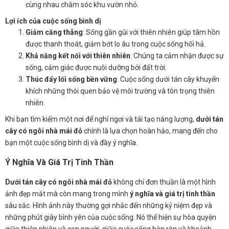
cùng nhau chăm sóc khu vườn nhỏ.
Lợi ích của cuộc sống bình dị
Giảm căng thẳng
: Sống gần gũi với thiên nhiên giúp tâm hồn
được thanh thoát, giảm bớt lo âu trong cuộc sống hối hả.
Khả năng kết nối với thiên nhiên
: Chúng ta cảm nhận được sự
sống, cảm giác được nuôi dưỡng bởi đất trời.
Thúc đẩy lối sống bền vững
: Cuộc sống dưới tán cây khuyến
khích những thói quen bảo vệ môi trường và tôn trọng thiên
nhiên.
Khi bạn tìm kiếm một nơi để nghỉ ngơi và tái tạo năng lượng,
dưới tán
cây có ngôi nhà mái đỏ
chính là lựa chọn hoàn hảo, mang đến cho
bạn một cuộc sống bình dị và đầy ý nghĩa.
Ý Nghĩa Và Giá Trị Tinh Thần
Dưới tán cây có ngôi nhà mái đỏ
không chỉ đơn thuần là một hình
ảnh đẹp mắt mà còn mang trong mình
ý nghĩa và giá trị tinh thần
sâu sắc. Hình ảnh này thường gợi nhắc đến những kỷ niệm đẹp và
những phút giây bình yên của cuộc sống. Nó thể hiện sự hòa quyện
giữa thiên nhiên và con người, giữa cuộc sống bận rộn và khoảnh