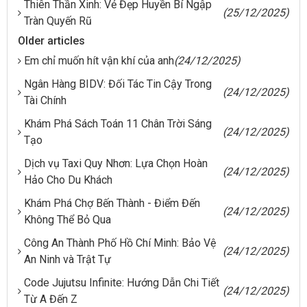
Thiên Thần Xinh: Vẻ Đẹp Huyền Bí Ngập
(25/12/2025)
Tràn Quyến Rũ
Older articles
Em chỉ muốn hít vận khí của anh
(24/12/2025)
Ngân Hàng BIDV: Đối Tác Tin Cậy Trong
(24/12/2025)
Tài Chính
Khám Phá Sách Toán 11 Chân Trời Sáng
(24/12/2025)
Tạo
Dịch vụ Taxi Quy Nhơn: Lựa Chọn Hoàn
(24/12/2025)
Hảo Cho Du Khách
Khám Phá Chợ Bến Thành - Điểm Đến
(24/12/2025)
Không Thể Bỏ Qua
Công An Thành Phố Hồ Chí Minh: Bảo Vệ
(24/12/2025)
An Ninh và Trật Tự
Code Jujutsu Infinite: Hướng Dẫn Chi Tiết
(24/12/2025)
Từ A Đến Z