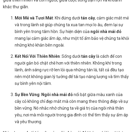
khắc thư giãn.
Mới Mẻ và Tươi Mát
: Khi đứng dưới
tán cây
, cảm giác mát mẻ
và trong lành sẽ giúp chúng ta xua tan mọi lo âu, đem lại sự
bình yên trong tâm hồn. Sự hiện diện của
ngôi nhà mái đỏ
mang lại cảm giác ấm áp, như một tổ ấm bảo vệ chúng ta khỏi
những khó khăn bên ngoài.
Kết Nối Với Thiên Nhiên
: Sống dưới
tán cây
là cách để con
người gắn bó chặt chẽ hơn với thiên nhiên. Không khí trong
lành, ánh sáng rực rỡ len lỏi qua những tán lá, tất cả đều tạo
nên một không gian lý tưởng để tái tạo năng lượng và tìm thấy
sự bình yên nội tâm.
Sự Bền Vững
:
Ngôi nhà mái đỏ
nổi bật giữa màu xanh của
cây cỏ không chỉ đẹp mắt mà còn mang theo thông điệp về sự
bền vững. Nó nhắc nhở chúng ta về giá trị của ngôi nhà thân
yêu, nơi mà mỗi người trong gia đình có thể tìm thấy sự ấm áp
và yêu thương.