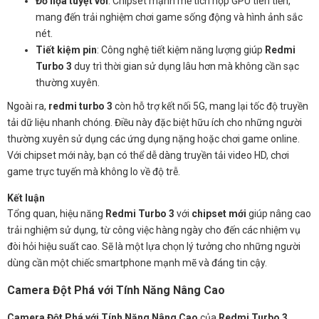
Đồ họa tuyệt vời
: Chipset mạnh mẽ tích hợp GPU tiên tiến,
mang đến trải nghiệm chơi game sống động và hình ảnh sắc
nét.
Tiết kiệm pin
: Công nghệ tiết kiệm năng lượng giúp
Redmi
Turbo 3
duy trì thời gian sử dụng lâu hơn mà không cần sạc
thường xuyên.
Ngoài ra,
redmi turbo 3
còn hỗ trợ kết nối 5G, mang lại tốc độ truyền
tải dữ liệu nhanh chóng. Điều này đặc biệt hữu ích cho những người
thường xuyên sử dụng các ứng dụng nặng hoặc chơi game online.
Với chipset mới này, bạn có thể dễ dàng truyền tải video HD, chơi
game trực tuyến mà không lo về độ trễ.
Kết luận
Tổng quan, hiệu năng
Redmi Turbo 3
với
chipset mới
giúp nâng cao
trải nghiệm sử dụng, từ công việc hàng ngày cho đến các nhiệm vụ
đòi hỏi hiệu suất cao. Sẽ là một lựa chọn lý tưởng cho những người
dùng cần một chiếc smartphone mạnh mẽ và đáng tin cậy.
Camera Đột Phá với Tính Năng Nâng Cao
Camera Đột Phá với Tính Năng Nâng Cao
của
Redmi Turbo 3