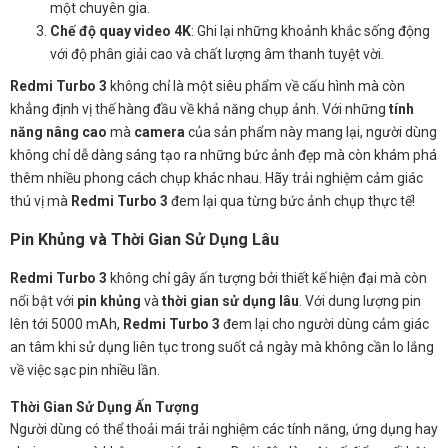
một chuyên gia.
Chế độ quay video 4K
: Ghi lại những khoảnh khắc sống động
với độ phân giải cao và chất lượng âm thanh tuyệt vời.
Redmi Turbo 3
không chỉ là một siêu phẩm về cấu hình mà còn
khẳng định vị thế hàng đầu về khả năng chụp ảnh. Với những
tính
năng nâng cao
mà
camera
của sản phẩm này mang lại, người dùng
không chỉ dễ dàng sáng tạo ra những bức ảnh đẹp mà còn khám phá
thêm nhiều phong cách chụp khác nhau. Hãy trải nghiệm cảm giác
thú vị mà
Redmi Turbo 3
đem lại qua từng bức ảnh chụp thực tế!
Pin Khủng và Thời Gian Sử Dụng Lâu
Redmi Turbo 3
không chỉ gây ấn tượng bởi thiết kế hiện đại mà còn
nổi bật với
pin khủng
và
thời gian sử dụng lâu
. Với dung lượng pin
lên tới 5000 mAh,
Redmi Turbo 3
đem lại cho người dùng cảm giác
an tâm khi sử dụng liên tục trong suốt cả ngày mà không cần lo lắng
về việc sạc pin nhiều lần.
Thời Gian Sử Dụng Ấn Tượng
Người dùng có thể thoải mái trải nghiệm các tính năng, ứng dụng hay