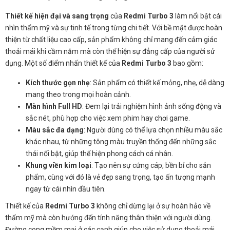
Thiết kế hiện đại và sang trọng
của
Redmi Turbo 3
làm nổi bật cái
nhìn thẩm mỹ và sự tinh tế trong từng chi tiết. Với bề mặt được hoàn
thiện từ chất liệu cao cấp, sản phẩm không chỉ mang đến cảm giác
thoải mái khi cầm nắm mà còn thể hiện sự đẳng cấp của người sử
dụng. Một số điểm nhấn thiết kế của
Redmi Turbo 3
bao gồm:
Kích thước gọn nhẹ
: Sản phẩm có thiết kế mỏng, nhẹ, dễ dàng
mang theo trong mọi hoàn cảnh.
Màn hình Full HD
: Đem lại trải nghiệm hình ảnh sống động và
sắc nét, phù hợp cho việc xem phim hay chơi game.
Màu sắc đa dạng
: Người dùng có thể lựa chọn nhiều màu sắc
khác nhau, từ những tông màu truyền thống đến những sắc
thái nổi bật, giúp thể hiện phong cách cá nhân.
Khung viền kim loại
: Tạo nên sự cứng cáp, bền bỉ cho sản
phẩm, cùng với đó là vẻ đẹp sang trọng, tạo ấn tượng mạnh
ngay từ cái nhìn đầu tiên.
Thiết kế của
Redmi Turbo 3
không chỉ dừng lại ở sự hoàn hảo về
thẩm mỹ mà còn hướng đến tính năng thân thiện với người dùng.
Đường cong mềm mại ở các cạnh giúp cho việc sử dụng thoải mái