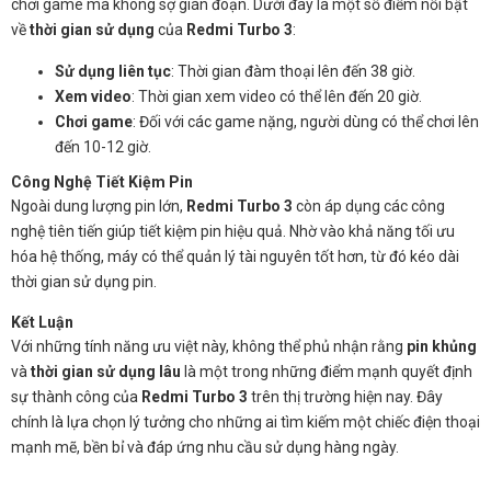
chơi game mà không sợ gián đoạn. Dưới đây là một số điểm nổi bật
về
thời gian sử dụng
của
Redmi Turbo 3
:
Sử dụng liên tục
: Thời gian đàm thoại lên đến 38 giờ.
Xem video
: Thời gian xem video có thể lên đến 20 giờ.
Chơi game
: Đối với các game nặng, người dùng có thể chơi lên
đến 10-12 giờ.
Công Nghệ Tiết Kiệm Pin
Ngoài dung lượng pin lớn,
Redmi Turbo 3
còn áp dụng các công
nghệ tiên tiến giúp tiết kiệm pin hiệu quả. Nhờ vào khả năng tối ưu
hóa hệ thống, máy có thể quản lý tài nguyên tốt hơn, từ đó kéo dài
thời gian sử dụng pin.
Kết Luận
Với những tính năng ưu việt này, không thể phủ nhận rằng
pin khủng
và
thời gian sử dụng lâu
là một trong những điểm mạnh quyết định
sự thành công của
Redmi Turbo 3
trên thị trường hiện nay. Đây
chính là lựa chọn lý tưởng cho những ai tìm kiếm một chiếc điện thoại
mạnh mẽ, bền bỉ và đáp ứng nhu cầu sử dụng hàng ngày.