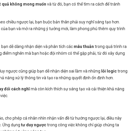
t quả không mong muốn
và từ đó, bạn có thể tìm ra cách để tránh
theo chiều ngược lại, bạn buộc bản thân phải suy nghĩ sáng tạo hơn.
của bạn và mở ra những ý tưởng mới, làm phong phú thêm quy trình
p bạn dễ dàng nhận diện và phân tích các
mâu thuẫn
trong quá trình ra
ng điểm nghẽn mà bạn hoặc đội nhóm có thể gặp phải, từ đó xây dựng
 duy ngược cũng giúp bạn dễ nhận diện sai lầm và những
lỗi logic
trong
khả năng xử lý thông tin và tạo ra những quyết định ổn định hơn.
ay đổi cách nghĩ
mà còn kích thích sự sáng tạo và cải thiện khả năng
việc.
, cho phép cá nhân nhìn nhận vấn đề từ hướng ngược lại, điều này
ệc. Ứng dụng
tư duy ngược
trong công việc không chỉ giúp chúng ta