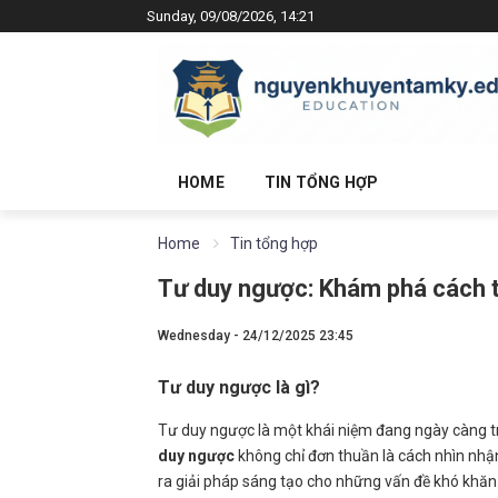
Sunday, 09/08/2026, 14:21
HOME
TIN TỔNG HỢP
Home
Tin tổng hợp
Tư duy ngược: Khám phá cách ti
Wednesday - 24/12/2025 23:45
Tư duy ngược là gì?
Tư duy ngược là một khái niệm đang ngày càng t
duy ngược
không chỉ đơn thuần là cách nhìn nhậ
ra giải pháp sáng tạo cho những vấn đề khó khăn