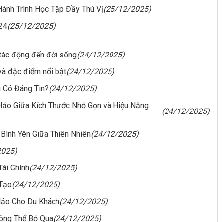
Hành Trình Học Tập Đầy Thú Vị
(25/12/2025)
24
(25/12/2025)
 tác động đến đời sống
(24/12/2025)
 và đặc điểm nổi bật
(24/12/2025)
 Có Đáng Tin?
(24/12/2025)
 Hảo Giữa Kích Thước Nhỏ Gọn và Hiệu Năng
(24/12/2025)
Bình Yên Giữa Thiên Nhiên
(24/12/2025)
2025)
Tài Chính
(24/12/2025)
 Tạo
(24/12/2025)
Hảo Cho Du Khách
(24/12/2025)
ông Thể Bỏ Qua
(24/12/2025)