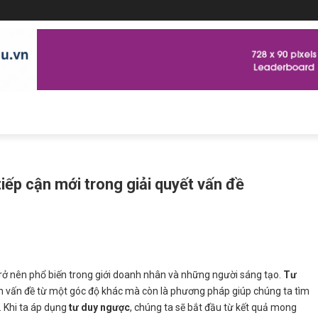
ếp cận mới trong giải quyết vấn đề
rở nên phổ biến trong giới doanh nhân và những người sáng tạo.
Tư
n vấn đề từ một góc độ khác mà còn là phương pháp giúp chúng ta tìm
. Khi ta áp dụng
tư duy ngược
, chúng ta sẽ bắt đầu từ kết quả mong