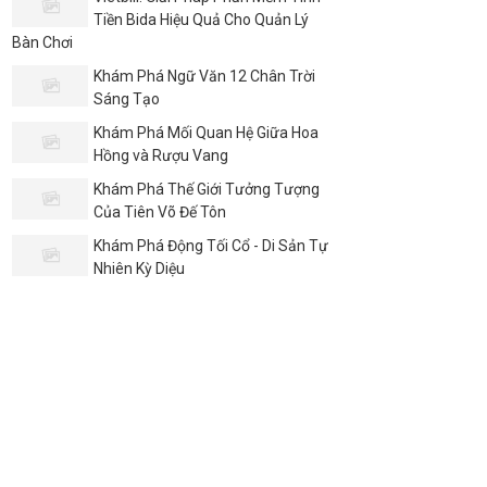
Tiền Bida Hiệu Quả Cho Quản Lý
Bàn Chơi
Khám Phá Ngữ Văn 12 Chân Trời
Sáng Tạo
Khám Phá Mối Quan Hệ Giữa Hoa
Hồng và Rượu Vang
Khám Phá Thế Giới Tưởng Tượng
Của Tiên Võ Đế Tôn
Khám Phá Động Tối Cổ - Di Sản Tự
Nhiên Kỳ Diệu