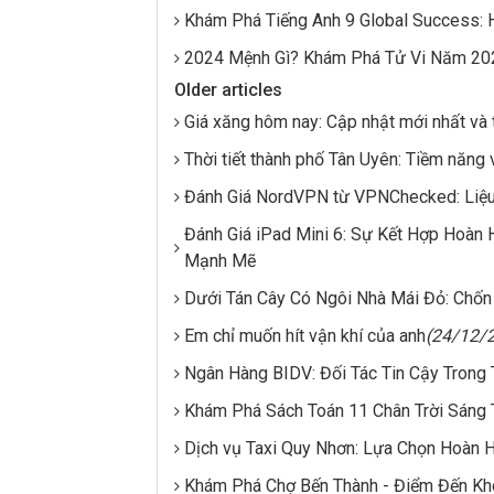
Khám Phá Tiếng Anh 9 Global Success: 
2024 Mệnh Gì? Khám Phá Tử Vi Năm 20
Older articles
Giá xăng hôm nay: Cập nhật mới nhất và
Thời tiết thành phố Tân Uyên: Tiềm năng
Đánh Giá NordVPN từ VPNChecked: Liệu
Đánh Giá iPad Mini 6: Sự Kết Hợp Hoàn
Mạnh Mẽ
Dưới Tán Cây Có Ngôi Nhà Mái Đỏ: Chốn 
Em chỉ muốn hít vận khí của anh
(24/12/
Ngân Hàng BIDV: Đối Tác Tin Cậy Trong 
Khám Phá Sách Toán 11 Chân Trời Sáng
Dịch vụ Taxi Quy Nhơn: Lựa Chọn Hoàn 
Khám Phá Chợ Bến Thành - Điểm Đến Kh