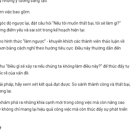
y những ý tưởng sáng tạo.
làm việc bao gồm:
óc độ ngược lại, đặt câu hỏi "Nếu tôi muốn thất bại, tôi sẽ làm gì?"
g điểm yếu và sai sót trong kế hoạch hiện tại.
eo hình thức “làm ngược” - khuyến khích các thành viên thảo luận về
hơn bằng cách nghĩ theo hướng tiêu cực. Điều này thường dẫn đến
hư “Điều gì sẽ xảy ra nếu chúng ta
không
làm điều này?” để thúc đẩy tư
 rễ của vấn đề.
 giải pháp, hãy xem xét kết quả đạt được. So sánh thành công và thất bại,
ng lai.
ỉ khám phá ra những khía cạnh mới trong công việc mà còn nâng cao
y không chỉ mang lại hiệu quả công việc mà còn thúc đẩy sự phát triển
y