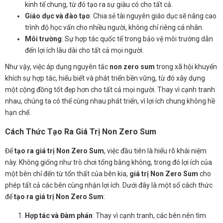
kinh tế chung, từ đó tạo ra sự giàu có cho tất cả.
Giáo dục và đào tạo
: Chia sẻ tài nguyên giáo dục sẽ nâng cao
trình độ học vấn cho nhiều người, không chỉ riêng cá nhân.
Môi trường
: Sự hợp tác quốc tế trong bảo vệ môi trường dẫn
đến lợi ích lâu dài cho tất cả mọi người.
Như vậy, việc áp dụng nguyên tắc
non zero sum
trong xã hội khuyến
khích sự hợp tác, hiểu biết và phát triển bền vững, từ đó xây dựng
một cộng đồng tốt đẹp hơn cho tất cả mọi người. Thay vì cạnh tranh
nhau, chúng ta có thể cùng nhau phát triển, vì lợi ích chung không hề
hạn chế.
Cách Thức Tạo Ra Giá Trị Non Zero Sum
Để
tạo ra giá trị Non Zero Sum
, việc đầu tiên là hiểu rõ khái niệm
này. Không giống như trò chơi tổng bằng không, trong đó lợi ích của
một bên chỉ đến từ tổn thất của bên kia,
giá trị Non Zero Sum
cho
phép tất cả các bên cùng nhận lợi ích. Dưới đây là một số cách thức
để
tạo ra giá trị Non Zero Sum
:
Hợp tác và Đàm phán
: Thay vì cạnh tranh, các bên nên tìm