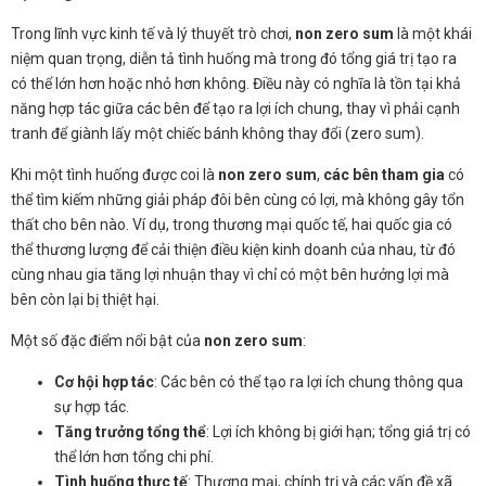
Trong lĩnh vực kinh tế và lý thuyết trò chơi,
non zero sum
là một khái
niệm quan trọng, diễn tả tình huống mà trong đó tổng giá trị tạo ra
có thể lớn hơn hoặc nhỏ hơn không. Điều này có nghĩa là tồn tại khả
năng hợp tác giữa các bên để tạo ra lợi ích chung, thay vì phải cạnh
tranh để giành lấy một chiếc bánh không thay đổi (zero sum).
Khi một tình huống được coi là
non zero sum
,
các bên tham gia
có
thể tìm kiếm những giải pháp đôi bên cùng có lợi, mà không gây tổn
thất cho bên nào. Ví dụ, trong thương mại quốc tế, hai quốc gia có
thể thương lượng để cải thiện điều kiện kinh doanh của nhau, từ đó
cùng nhau gia tăng lợi nhuận thay vì chỉ có một bên hưởng lợi mà
bên còn lại bị thiệt hại.
Một số đặc điểm nổi bật của
non zero sum
:
Cơ hội hợp tác
: Các bên có thể tạo ra lợi ích chung thông qua
sự hợp tác.
Tăng trưởng tổng thể
: Lợi ích không bị giới hạn; tổng giá trị có
thể lớn hơn tổng chi phí.
Tình huống thực tế
: Thương mại, chính trị và các vấn đề xã