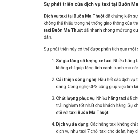
Sự phát triển của dịch vụ taxi tại Buôn M
Dịch vụ taxi
tại
Buôn Ma Thuột
đã chứng kiến sự
không thể thiếu trong hệ thống giao thông của th
taxi Buôn Ma Thuột
đã nhanh chóng mở rộng quy 
dân.
Sự phát triển này có thể được phân tích qua một 
Sự gia tăng số lượng xe taxi
: Nhiều hãng 
không chỉ giúp tăng tính cạnh tranh mà còn
Cải thiện công nghệ
: Hầu hết các dịch vụ
dàng. Công nghệ GPS cũng giúp việc tìm kiế
Chất lượng phục vụ
: Nhiều hãng taxi đã c
trải nghiệm tốt nhất cho khách hàng. Sự c
đối với
taxi Buôn Ma Thuột
.
Dịch vụ đa dạng
: Các hãng taxi không ch
dịch vụ như taxi 7 chỗ, taxi cho đoàn, hay d