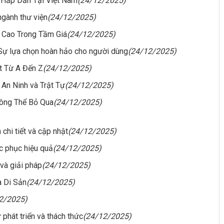
 Hấp Dẫn Tại Việt Nam
(24/12/2025)
 ngành thư viện
(24/12/2025)
h Cao Trong Tầm Giá
(24/12/2025)
: Sự lựa chọn hoàn hảo cho người dùng
(24/12/2025)
ết Từ A Đến Z
(24/12/2025)
An Ninh và Trật Tự
(24/12/2025)
ông Thể Bỏ Qua
(24/12/2025)
 chi tiết và cập nhật
(24/12/2025)
c phục hiệu quả
(24/12/2025)
và giải pháp
(24/12/2025)
à Di Sản
(24/12/2025)
2/2025)
phát triển và thách thức
(24/12/2025)