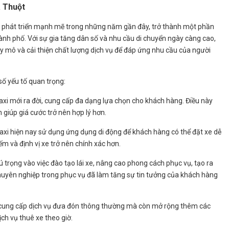
a Thuột
 phát triển mạnh mẽ trong những năm gần đây, trở thành một phần
ành phố. Với sự gia tăng dân số và nhu cầu di chuyển ngày càng cao,
mô và cải thiện chất lượng dịch vụ để đáp ứng nhu cầu của người
số yếu tố quan trọng:
taxi mới ra đời, cung cấp đa dạng lựa chọn cho khách hàng. Điều này
 giúp giá cước trở nên hợp lý hơn.
 taxi hiện nay sử dụng ứng dụng di động để khách hàng có thể đặt xe dễ
m và định vị xe trở nên chính xác hơn.
hú trọng vào việc đào tạo lái xe, nâng cao phong cách phục vụ, tạo ra
huyên nghiệp trong phục vụ đã làm tăng sự tin tưởng của khách hàng
ỉ cung cấp dịch vụ đưa đón thông thường mà còn mở rộng thêm các
ịch vụ thuê xe theo giờ.