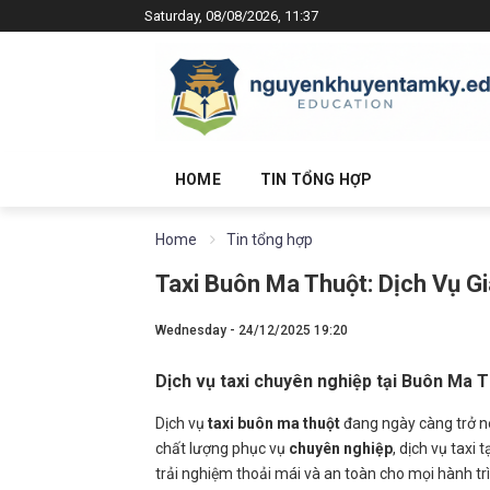
Saturday, 08/08/2026, 11:37
HOME
TIN TỔNG HỢP
Home
Tin tổng hợp
Taxi Buôn Ma Thuột: Dịch Vụ G
Wednesday - 24/12/2025 19:20
Dịch vụ taxi chuyên nghiệp tại Buôn Ma 
Dịch vụ
taxi buôn ma thuột
đang ngày càng trở nê
chất lượng phục vụ
chuyên nghiệp
, dịch vụ taxi
trải nghiệm thoải mái và an toàn cho mọi hành tr