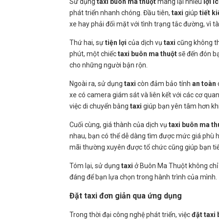
Sử dụng
taxi buôn ma thuột
mang lại nhiều
lợi í
phát triển nhanh chóng. Đầu tiên,
taxi
giúp
tiết k
xe hay phải đối mặt với tình trạng tắc đường, vì 
Thứ hai, sự
tiện lợi
của dịch vụ
taxi
cũng không thể
phút, một chiếc
taxi buôn ma thuột
sẽ đến đón bạ
cho những người bận rộn.
Ngoài ra, sử dụng
taxi
còn đảm bảo tính
an toàn
xe có camera giám sát và liên kết với các cơ qu
việc di chuyển bằng
taxi
giúp bạn yên tâm hơn khi
Cuối cùng, giá thành của dịch vụ
taxi buôn ma th
nhau, bạn có thể dễ dàng tìm được mức giá phù 
mãi thường xuyên được tổ chức cũng giúp bạn tiết
Tóm lại, sử dụng
taxi
ở Buôn Ma Thuột không chỉ đ
đáng để bạn lựa chọn trong hành trình của mình.
Đặt taxi đơn giản qua ứng dụng
Trong thời đại công nghệ phát triển, việc
đặt taxi