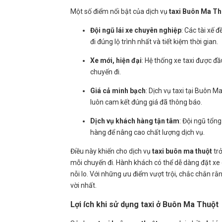
Một số điểm nổi bật của dịch vụ
taxi Buôn Ma Th
Đội ngũ lái xe chuyên nghiệp
: Các tài xế 
đi đúng lộ trình nhất và tiết kiệm thời gian.
Xe mới, hiện đại
: Hệ thống xe taxi được đ
chuyến đi.
Giá cả minh bạch
: Dịch vụ taxi tại Buôn M
luôn cam kết đúng giá đã thông báo.
Dịch vụ khách hàng tận tâm
: Đội ngũ tổn
hàng để nâng cao chất lượng dịch vụ.
Điều này khiến cho dịch vụ
taxi buôn ma thuột
trở
mỗi chuyến đi. Hành khách có thể dễ dàng đặt xe 
nỗi lo. Với những ưu điểm vượt trội, chắc chắn rằ
vời nhất.
Lợi ích khi sử dụng taxi ở Buôn Ma Thuột