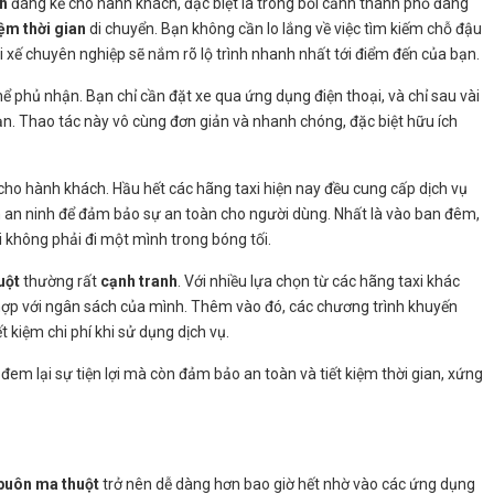
ch
đáng kể cho hành khách, đặc biệt là trong bối cảnh thành phố đang
iệm thời gian
di chuyển. Bạn không cần lo lắng về việc tìm kiếm chỗ đậu
tài xế chuyên nghiệp sẽ nắm rõ lộ trình nhanh nhất tới điểm đến của bạn.
 phủ nhận. Bạn chỉ cần đặt xe qua ứng dụng điện thoại, và chỉ sau vài
n. Thao tác này vô cùng đơn giản và nhanh chóng, đặc biệt hữu ích
cho hành khách. Hầu hết các hãng taxi hiện nay đều cung cấp dịch vụ
an an ninh để đảm bảo sự an toàn cho người dùng. Nhất là vào ban đêm,
 không phải đi một mình trong bóng tối.
uột
thường rất
cạnh tranh
. Với nhiều lựa chọn từ các hãng taxi khác
hợp với ngân sách của mình. Thêm vào đó, các chương trình khuyến
 kiệm chi phí khi sử dụng dịch vụ.
em lại sự tiện lợi mà còn đảm bảo an toàn và tiết kiệm thời gian, xứng
 buôn ma thuột
trở nên dễ dàng hơn bao giờ hết nhờ vào các ứng dụng