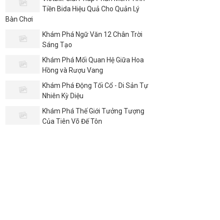
Tiền Bida Hiệu Quả Cho Quản Lý
Bàn Chơi
Khám Phá Ngữ Văn 12 Chân Trời
Sáng Tạo
Khám Phá Mối Quan Hệ Giữa Hoa
Hồng và Rượu Vang
Khám Phá Động Tối Cổ - Di Sản Tự
Nhiên Kỳ Diệu
Khám Phá Thế Giới Tưởng Tượng
Của Tiên Võ Đế Tôn