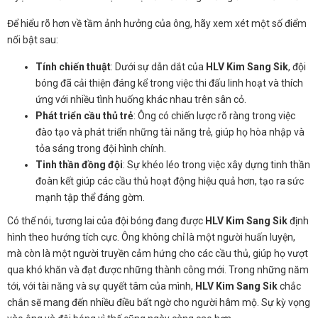
Để hiểu rõ hơn về tầm ảnh hưởng của ông, hãy xem xét một số điểm
nổi bật sau:
Tính chiến thuật
: Dưới sự dẫn dắt của
HLV Kim Sang Sik
, đội
bóng đã cải thiện đáng kể trong việc thi đấu linh hoạt và thích
ứng với nhiều tình huống khác nhau trên sân cỏ.
Phát triển cầu thủ trẻ
: Ông có chiến lược rõ ràng trong việc
đào tạo và phát triển những tài năng trẻ, giúp họ hòa nhập và
tỏa sáng trong đội hình chính.
Tinh thần đồng đội
: Sự khéo léo trong việc xây dựng tinh thần
đoàn kết giúp các cầu thủ hoạt động hiệu quả hơn, tạo ra sức
mạnh tập thể đáng gờm.
Có thể nói, tương lai của đội bóng đang được
HLV Kim Sang Sik
định
hình theo hướng tích cực. Ông không chỉ là một người huấn luyện,
mà còn là một người truyền cảm hứng cho các cầu thủ, giúp họ vượt
qua khó khăn và đạt được những thành công mới. Trong những năm
tới, với tài năng và sự quyết tâm của mình,
HLV Kim Sang Sik
chắc
chắn sẽ mang đến nhiều điều bất ngờ cho người hâm mộ. Sự kỳ vọng