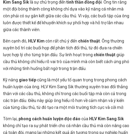
Kim Sang Sik
là sự chú trọng đến
tinh thần đồng đội
. Ông tin rằng
một đội bóng thành công không chỉ dựa vào kỹ năng cá nhân mà
còn phải có sự gắn kết giữa các cầu thủ. Vì vậy, các buổi tập của ông
luôn được thiết kế để khuyến khích sự phối hợp và hỗ trợ lẫn nhau
giữa các thành viên.
Bên cạnh đó,
HLV Kim
còn rất chú ý đến
chiến thuật
. Ông thường
xuyên bố trí các buổi họp để phân tích đối thủ, từ đó đưa ra chiến
lược hợp lý cho từng trận đấu. Sự linh hoạt trong
chiến thuật
giúp
cầu thủ không chỉ hiểu rõ vai trò của mình mà còn biết cách ứng phó
với những tình huống bất ngờ trong trận đấu.
Kỹ năng
giao tiếp
cũng là một yếu tố quan trọng trong phong cách
huấn luyện của ông. HLV Kim Sang Sik thường xuyên trao đổi thẳng
thắn với các cầu thủ, không chỉ trong các buổi tập mà còn cả trong
các trận đấu. Điều này giúp ông hiểu rõ hơn về cảm nhận và ý kiến
của từng cầu thủ, từ đó tạo ra một môi trường tích cực và cởi mở.
Tóm lại,
phong cách huấn luyện độc đáo
của
HLV Kim Sang Sik
không chỉ tạo ra sự phát triển cho cá nhân cầu thủ mà còn nâng cao
cả toàn đội, mang lại những kết quả ấn tượng trong sự nghiệp huấn