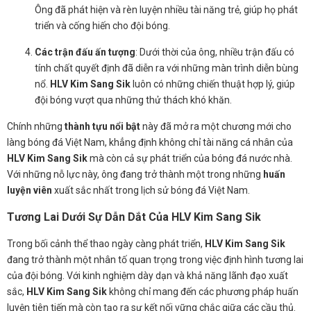
Ông đã phát hiện và rèn luyện nhiều tài năng trẻ, giúp họ phát
triển và cống hiến cho đội bóng.
Các trận đấu ấn tượng
: Dưới thời của ông, nhiều trận đấu có
tính chất quyết định đã diễn ra với những màn trình diễn bùng
nổ.
HLV Kim Sang Sik
luôn có những chiến thuật hợp lý, giúp
đội bóng vượt qua những thử thách khó khăn.
Chính những
thành tựu nổi bật
này đã mở ra một chương mới cho
làng bóng đá Việt Nam, khẳng định không chỉ tài năng cá nhân của
HLV Kim Sang Sik
mà còn cả sự phát triển của bóng đá nước nhà.
Với những nỗ lực này, ông đang trở thành một trong những
huấn
luyện viên
xuất sắc nhất trong lịch sử bóng đá Việt Nam.
Tương Lai Dưới Sự Dẫn Dắt Của HLV Kim Sang Sik
Trong bối cảnh thể thao ngày càng phát triển,
HLV Kim Sang Sik
đang trở thành một nhân tố quan trọng trong việc định hình tương lai
của đội bóng. Với kinh nghiệm dày dạn và khả năng lãnh đạo xuất
sắc,
HLV Kim Sang Sik
không chỉ mang đến các phương pháp huấn
luyện tiên tiến mà còn tạo ra sự kết nối vững chắc giữa các cầu thủ.