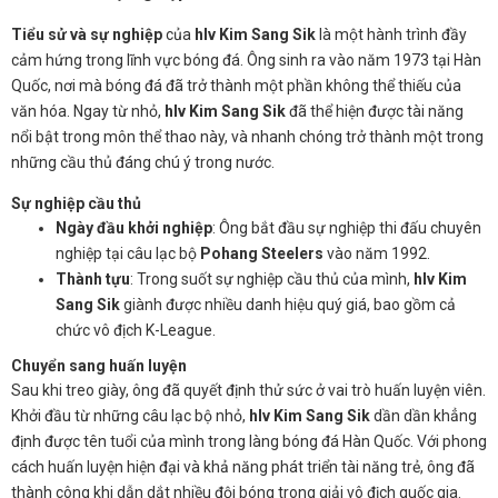
Tiểu sử và sự nghiệp
của
hlv Kim Sang Sik
là một hành trình đầy
cảm hứng trong lĩnh vực bóng đá. Ông sinh ra vào năm 1973 tại Hàn
Quốc, nơi mà bóng đá đã trở thành một phần không thể thiếu của
văn hóa. Ngay từ nhỏ,
hlv Kim Sang Sik
đã thể hiện được tài năng
nổi bật trong môn thể thao này, và nhanh chóng trở thành một trong
những cầu thủ đáng chú ý trong nước.
Sự nghiệp cầu thủ
Ngày đầu khởi nghiệp
: Ông bắt đầu sự nghiệp thi đấu chuyên
nghiệp tại câu lạc bộ
Pohang Steelers
vào năm 1992.
Thành tựu
: Trong suốt sự nghiệp cầu thủ của mình,
hlv Kim
Sang Sik
giành được nhiều danh hiệu quý giá, bao gồm cả
chức vô địch K-League.
Chuyển sang huấn luyện
Sau khi treo giày, ông đã quyết định thử sức ở vai trò huấn luyện viên.
Khởi đầu từ những câu lạc bộ nhỏ,
hlv Kim Sang Sik
dần dần khẳng
định được tên tuổi của mình trong làng bóng đá Hàn Quốc. Với phong
cách huấn luyện hiện đại và khả năng phát triển tài năng trẻ, ông đã
thành công khi dẫn dắt nhiều đội bóng trong giải vô địch quốc gia.