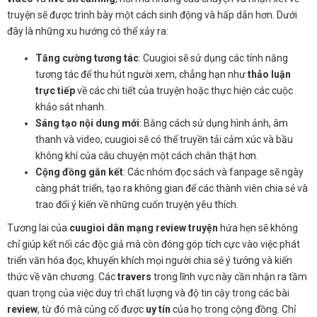
truyện sẽ được trình bày một cách sinh động và hấp dẫn hơn. Dưới
đây là những xu hướng có thể xảy ra:
Tăng cường tương tác
: Cuugioi sẽ sử dụng các tính năng
tương tác để thu hút người xem, chẳng hạn như
thảo luận
trực tiếp
về các chi tiết của truyện hoặc thực hiện các cuộc
khảo sát nhanh.
Sáng tạo nội dung mới
: Bằng cách sử dụng hình ảnh, âm
thanh và video, cuugioi sẽ có thể truyền tải cảm xúc và bầu
không khí của câu chuyện một cách chân thật hơn.
Cộng đồng gắn kết
: Các nhóm đọc sách và fanpage sẽ ngày
càng phát triển, tạo ra không gian để các thành viên chia sẻ và
trao đổi ý kiến về những cuốn truyện yêu thích.
Tương lai của
cuugioi dân mạng review truyện
hứa hẹn sẽ không
chỉ giúp kết nối các độc giả mà còn đóng góp tích cực vào việc phát
triển văn hóa đọc, khuyến khích mọi người chia sẻ ý tưởng và kiến
thức về văn chương. Các
travers
trong lĩnh vực này cần nhận ra tầm
quan trọng của việc duy trì chất lượng và độ tin cậy trong các bài
review
, từ đó mà củng cố được
uy tín
của họ trong cộng đồng. Chỉ