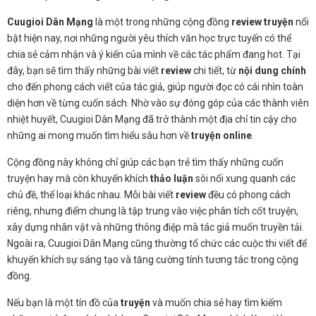
Cuugioi Dân Mạng
là một trong những cộng đồng
review truyện
nổi
bật hiện nay, nơi những người yêu thích văn học trực tuyến có thể
chia sẻ cảm nhận và ý kiến của mình về các tác phẩm đang hot. Tại
đây, bạn sẽ tìm thấy những bài viết
review
chi tiết, từ
nội dung chính
cho đến phong cách viết của tác giả, giúp người đọc có cái nhìn toàn
diện hơn về từng cuốn sách. Nhờ vào sự đóng góp của các thành viên
nhiệt huyết, Cuugioi Dân Mạng đã trở thành một địa chỉ tin cậy cho
những ai mong muốn tìm hiểu sâu hơn về
truyện online
.
Cộng đồng này không chỉ giúp các bạn trẻ tìm thấy những cuốn
truyện hay mà còn khuyến khích
thảo luận
sôi nổi xung quanh các
chủ đề, thể loại khác nhau. Mỗi bài viết
review
đều có phong cách
riêng, nhưng điểm chung là tập trung vào việc phân tích cốt truyện,
xây dựng nhân vật và những thông điệp mà tác giả muốn truyền tải.
Ngoài ra, Cuugioi Dân Mạng cũng thường tổ chức các cuộc thi viết để
khuyến khích sự sáng tạo và tăng cường tính tương tác trong cộng
đồng.
Nếu bạn là một tín đồ của
truyện
và muốn chia sẻ hay tìm kiếm