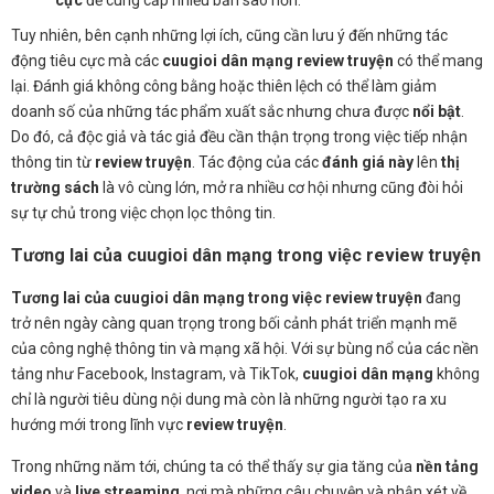
Tuy nhiên, bên cạnh những lợi ích, cũng cần lưu ý đến những tác
động tiêu cực mà các
cuugioi dân mạng review truyện
có thể mang
lại. Đánh giá không công bằng hoặc thiên lệch có thể làm giảm
doanh số của những tác phẩm xuất sắc nhưng chưa được
nổi bật
.
Do đó, cả độc giả và tác giả đều cần thận trọng trong việc tiếp nhận
thông tin từ
review truyện
. Tác động của các
đánh giá này
lên
thị
trường sách
là vô cùng lớn, mở ra nhiều cơ hội nhưng cũng đòi hỏi
sự tự chủ trong việc chọn lọc thông tin.
Tương lai của cuugioi dân mạng trong việc review truyện
Tương lai của cuugioi dân mạng trong việc review truyện
đang
trở nên ngày càng quan trọng trong bối cảnh phát triển mạnh mẽ
của công nghệ thông tin và mạng xã hội. Với sự bùng nổ của các nền
tảng như Facebook, Instagram, và TikTok,
cuugioi dân mạng
không
chỉ là người tiêu dùng nội dung mà còn là những người tạo ra xu
hướng mới trong lĩnh vực
review truyện
.
Trong những năm tới, chúng ta có thể thấy sự gia tăng của
nền tảng
video
và
live streaming
, nơi mà những câu chuyện và nhận xét về