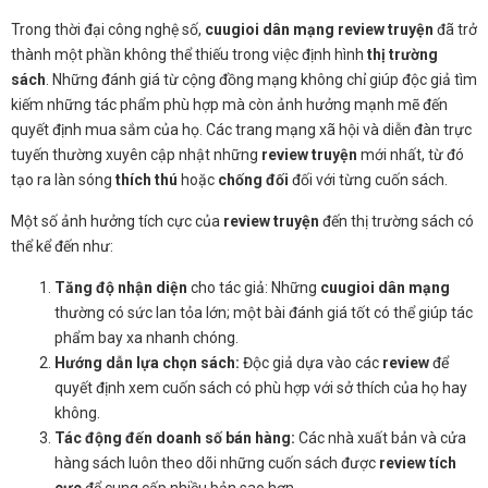
Trong thời đại công nghệ số,
cuugioi dân mạng review truyện
đã trở
thành một phần không thể thiếu trong việc định hình
thị trường
sách
. Những đánh giá từ cộng đồng mạng không chỉ giúp độc giả tìm
kiếm những tác phẩm phù hợp mà còn ảnh hưởng mạnh mẽ đến
quyết định mua sắm của họ. Các trang mạng xã hội và diễn đàn trực
tuyến thường xuyên cập nhật những
review truyện
mới nhất, từ đó
tạo ra làn sóng
thích thú
hoặc
chống đối
đối với từng cuốn sách.
Một số ảnh hưởng tích cực của
review truyện
đến thị trường sách có
thể kể đến như:
Tăng độ nhận diện
cho tác giả: Những
cuugioi dân mạng
thường có sức lan tỏa lớn; một bài đánh giá tốt có thể giúp tác
phẩm bay xa nhanh chóng.
Hướng dẫn lựa chọn sách:
Độc giả dựa vào các
review
để
quyết định xem cuốn sách có phù hợp với sở thích của họ hay
không.
Tác động đến doanh số bán hàng:
Các nhà xuất bản và cửa
hàng sách luôn theo dõi những cuốn sách được
review tích
cực
để cung cấp nhiều bản sao hơn.