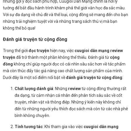
những gợi ý đọc sách phù hợp, Cuugioi Dân Mạng chính là nơi lý
tưởng để bắt đầu hành trình khám phá thế giới văn học đa sắc màu.
Với sự đa dạng về chủ đề và thể loại, cộng đồng sẽ mang đến cho bạn
những trải nghiệm tuyệt vời và những trang sách thú vị mà bạn
không thể bỏ qua!
Đánh giá truyện từ cộng đồng
Trong thế giới
đọc truyện
hiện nay, việc
cuugioi dân mạng review
truyện
đã trở thành một phần không thể thiếu. Đánh giá từ
cộng
đồng
không chỉ giúp người đọc có cái nhìn sâu sắc hơn về tác phẩm
mà còn thúc đẩy tác giả nâng cao chất lượng sản phẩm của mình.
Dưới đây là một số điểm nổi bật về
đánh giá truyện từ cộng đồng
:
Chất lượng đánh giá
: Những
review
từ cộng đồng thường rất
đa dạng, từ cảm nhận cá nhân đến phân tích sâu sắc về cốt
truyện, nhân vật và thông điệp. Những ý kiến này không chỉ
đến từ những người yêu thích đọc sách mà còn từ các nhà phê
bình không chuyên.
Tính tương tác
: Khi tham gia vào việc
cuugioi dân mạng