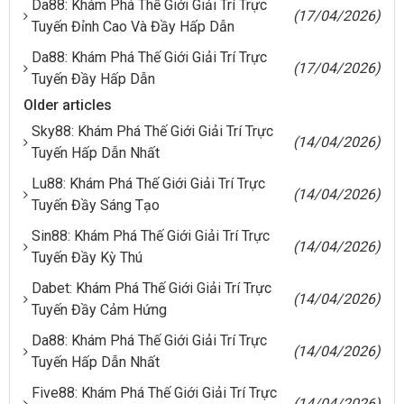
Da88: Khám Phá Thế Giới Giải Trí Trực
(17/04/2026)
Tuyến Đỉnh Cao Và Đầy Hấp Dẫn
Da88: Khám Phá Thế Giới Giải Trí Trực
(17/04/2026)
Tuyến Đầy Hấp Dẫn
Older articles
Sky88: Khám Phá Thế Giới Giải Trí Trực
(14/04/2026)
Tuyến Hấp Dẫn Nhất
Lu88: Khám Phá Thế Giới Giải Trí Trực
(14/04/2026)
Tuyến Đầy Sáng Tạo
Sin88: Khám Phá Thế Giới Giải Trí Trực
(14/04/2026)
Tuyến Đầy Kỳ Thú
Dabet: Khám Phá Thế Giới Giải Trí Trực
(14/04/2026)
Tuyến Đầy Cảm Hứng
Da88: Khám Phá Thế Giới Giải Trí Trực
(14/04/2026)
Tuyến Hấp Dẫn Nhất
Five88: Khám Phá Thế Giới Giải Trí Trực
(14/04/2026)