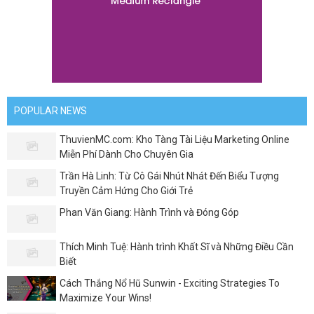
POPULAR NEWS
ThuvienMC.com: Kho Tàng Tài Liệu Marketing Online
Miễn Phí Dành Cho Chuyên Gia
Trần Hà Linh: Từ Cô Gái Nhút Nhát Đến Biểu Tượng
Truyền Cảm Hứng Cho Giới Trẻ
Phan Văn Giang: Hành Trình và Đóng Góp
Thích Minh Tuệ: Hành trình Khất Sĩ và Những Điều Cần
Biết
Cách Thắng Nổ Hũ Sunwin - Exciting Strategies To
Maximize Your Wins!