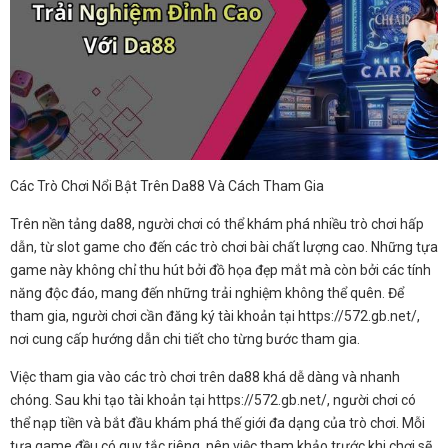
Các Trò Chơi Nổi Bật Trên Da88 Và Cách Tham Gia
Trên nền tảng da88, người chơi có thể khám phá nhiều trò chơi hấp
dẫn, từ slot game cho đến các trò chơi bài chất lượng cao. Những tựa
game này không chỉ thu hút bởi đồ họa đẹp mắt mà còn bởi các tính
năng độc đáo, mang đến những trải nghiệm không thể quên. Để
tham gia, người chơi cần đăng ký tài khoản tại https://572.gb.net/,
nơi cung cấp hướng dẫn chi tiết cho từng bước tham gia.
Việc tham gia vào các trò chơi trên da88 khá dễ dàng và nhanh
chóng. Sau khi tạo tài khoản tại https://572.gb.net/, người chơi có
thể nạp tiền và bắt đầu khám phá thế giới đa dạng của trò chơi. Mỗi
tựa game đều có quy tắc riêng, nên việc tham khảo trước khi chơi sẽ