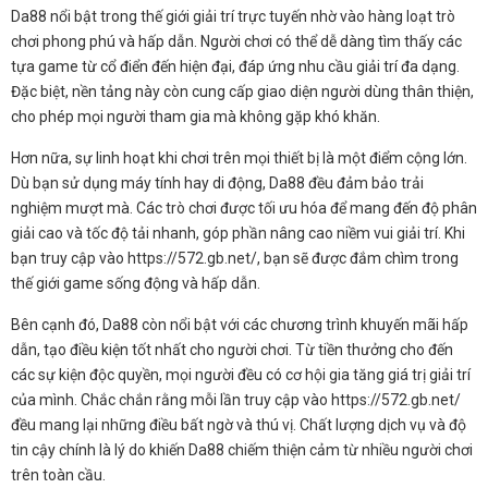
Da88 nổi bật trong thế giới giải trí trực tuyến nhờ vào hàng loạt trò
chơi phong phú và hấp dẫn. Người chơi có thể dễ dàng tìm thấy các
tựa game từ cổ điển đến hiện đại, đáp ứng nhu cầu giải trí đa dạng.
Đặc biệt, nền tảng này còn cung cấp giao diện người dùng thân thiện,
cho phép mọi người tham gia mà không gặp khó khăn.
Hơn nữa, sự linh hoạt khi chơi trên mọi thiết bị là một điểm cộng lớn.
Dù bạn sử dụng máy tính hay di động, Da88 đều đảm bảo trải
nghiệm mượt mà. Các trò chơi được tối ưu hóa để mang đến độ phân
giải cao và tốc độ tải nhanh, góp phần nâng cao niềm vui giải trí. Khi
bạn truy cập vào https://572.gb.net/, bạn sẽ được đắm chìm trong
thế giới game sống động và hấp dẫn.
Bên cạnh đó, Da88 còn nổi bật với các chương trình khuyến mãi hấp
dẫn, tạo điều kiện tốt nhất cho người chơi. Từ tiền thưởng cho đến
các sự kiện độc quyền, mọi người đều có cơ hội gia tăng giá trị giải trí
của mình. Chắc chắn rằng mỗi lần truy cập vào https://572.gb.net/
đều mang lại những điều bất ngờ và thú vị. Chất lượng dịch vụ và độ
tin cậy chính là lý do khiến Da88 chiếm thiện cảm từ nhiều người chơi
trên toàn cầu.