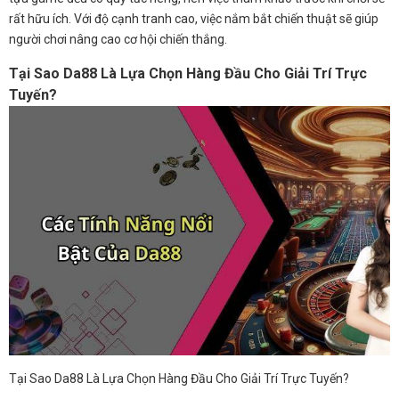
rất hữu ích. Với độ cạnh tranh cao, việc nắm bắt chiến thuật sẽ giúp
người chơi nâng cao cơ hội chiến thắng.
Tại Sao Da88 Là Lựa Chọn Hàng Đầu Cho Giải Trí Trực
Tuyến?
Tại Sao Da88 Là Lựa Chọn Hàng Đầu Cho Giải Trí Trực Tuyến?