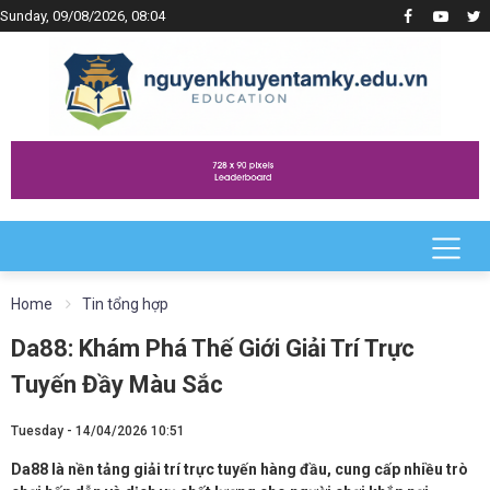
Sunday, 09/08/2026, 08:04
Home
Tin tổng hợp
Da88: Khám Phá Thế Giới Giải Trí Trực
Tuyến Đầy Màu Sắc
Tuesday - 14/04/2026 10:51
Da88 là nền tảng giải trí trực tuyến hàng đầu, cung cấp nhiều trò