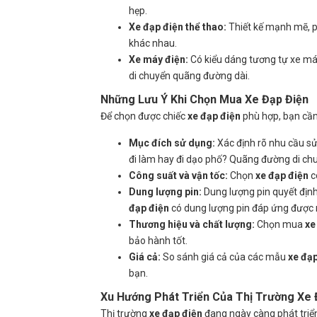
hẹp.
Xe đạp điện thể thao:
Thiết kế mạnh mẽ, p
khác nhau.
Xe máy điện:
Có kiểu dáng tương tự xe m
di chuyển quãng đường dài.
Những Lưu Ý Khi Chọn Mua Xe Đạp Điện
Để chọn được chiếc
xe đạp điện
phù hợp, bạn cần
Mục đích sử dụng:
Xác định rõ nhu cầu sử
đi làm hay đi dạo phố? Quãng đường di ch
Công suất và vận tốc:
Chọn
xe đạp điện
c
Dung lượng pin:
Dung lượng pin quyết địn
đạp điện
có dung lượng pin đáp ứng được 
Thương hiệu và chất lượng:
Chọn mua
xe
bảo hành tốt.
Giá cả:
So sánh giá cả của các mẫu
xe đạp
bạn.
Xu Hướng Phát Triển Của Thị Trường Xe 
Thị trường
xe đạp điện
đang ngày càng phát triể