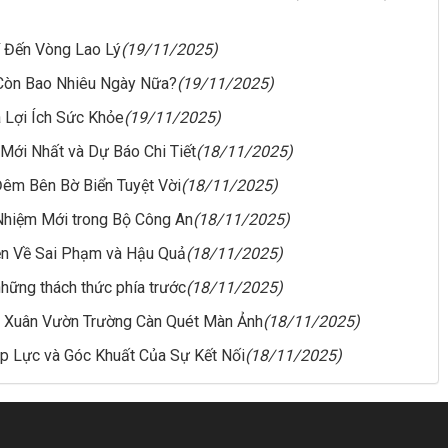
í Đến Vòng Lao Lý
(19/11/2025)
Còn Bao Nhiêu Ngày Nữa?
(19/11/2025)
 Lợi Ích Sức Khỏe
(19/11/2025)
 Mới Nhất và Dự Báo Chi Tiết
(18/11/2025)
Đêm Bên Bờ Biển Tuyệt Vời
(18/11/2025)
Nhiệm Mới trong Bộ Công An
(18/11/2025)
ện Về Sai Phạm và Hậu Quả
(18/11/2025)
 những thách thức phía trước
(18/11/2025)
h Xuân Vườn Trường Càn Quét Màn Ảnh
(18/11/2025)
p Lực và Góc Khuất Của Sự Kết Nối
(18/11/2025)