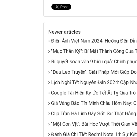
Newer articles
Điện Ảnh Việt Nam 2024: Hướng Đến Đỉ
"Mục Thần Ký": Bí Mật Thành Công Của T
Bí quyết soạn văn 9 hiệu quả: Chinh phụ
"Đua Leo Truyền": Giải Pháp Mới Giúp D
Lịch Nghỉ Tết Nguyên Đán 2024: Cập Nh
Google Tái Hiện Ký Ức Tết Ất Tỵ Qua Trò
Giá Vàng Bảo Tín Minh Châu Hôm Nay: C
Clip Trần Hà Linh Gây Sốt: Sự Thật Đằn
"Một Con Vịt": Bài Học Vượt Thời Gian V
Đánh Giá Chi Tiết Redmi Note 14: Sự Kế