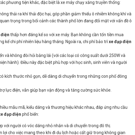
các phương tiện khác, đặc biệt là xe máy chạy xăng truyền thống:
ông thải ra khí thải độc hại, góp phần giảm thiểu ô nhiễm không khí và
quan trọng trong bối cảnh các thành phố lớn đang đối mặt với vấn đề ô
 điện
thấp hơn đáng kể so với xe máy. Bạn không cần tốn tiền mua
g kể chi phí nhiên liệu hàng tháng. Ngoài ra, chi phí bảo trì
xe đạp điện
ển và không đòi hỏi bằng lái (với các loại có công suất dưới 250W và
iện hành). Điều này đặc biệt phù hợp với học sinh, sinh viên và người
có kích thước nhỏ gọn, dễ dàng di chuyển trong những con phố đông
 trợ lực điện, vẫn giúp bạn vận động và tăng cường sức khỏe.
 nhiều mẫu mã, kiểu dáng và thương hiệu khác nhau, đáp ứng nhu cầu
xe đạp điện
phổ biến:
p với người có vóc dáng nhỏ nhắn và di chuyển trong đô thị.
 lợi cho việc mang theo khi đi du lịch hoặc cất giữ trong không gian