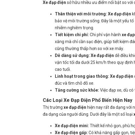
Xe đạp điện
sở hữu nhiều ưu điểm nổi bật so với 
Thân thiện với môi trường:
Xe đạp điện
kh
bảo vệ môi trường sống. Đây là một yếu tố 
nhiễm nghiêm trọng.
Tiết kiệm chi phí:
Chi phí vận hành
xe đạp
xăng mà chỉ cần sạc điện, giúp tiết kiệm đán
cũng thường thấp hơn so với xe máy.
Dễ dàng sử dụng:
Xe đạp điện
dễ điều khi
vận tốc tối đa dưới 25 km/h theo quy định h
cao tuổi.
Linh hoạt trong giao thông:
Xe đạp điện
đúc và tìm chỗ đỗ xe.
Tăng cường sức khỏe:
Việc đạp xe, dù có
Các Loại Xe Đạp Điện Phổ Biến Hiện Nay
Thị trường
xe đạp điện
hiện nay rất đa dạng với
đa dạng của người dùng. Dưới đây là một số loại
Xe đạp điện mini:
Thiết kế nhỏ gọn, phù hợ
Xe đạp điện gấp:
Có khả năng gấp gọn, tiện