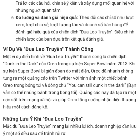
Trả lời các câu hỏi, chia sẻ ý kiến và xây dựng mối quan hệ với
những người quan tâm.
Đo lường và đánh giá hiệu quả:
Theo dõi các chỉ số như lượt
xem, lượt chia sẻ, lượt tương tác và doanh số bán hàng để
đánh giá hiệu quả của chiến dịch "Đua Leo Truyền". Điều chỉnh
chiến lược của bạn dựa trên kết quả đánh giá.
Ví Dụ Về "Đua Leo Truyền" Thành Công
Một ví dụ điển hình về "Đua Leo Truyền" thành công là chiến dịch
"Dunk in the Dark" của Oreo trong sự kiện Super Bowl năm 2013. Khi
sự kiện Super Bowl bị gián đoạn do mất điện, Oreo đã nhanh chóng
tung ra một quảng cáo trên Twitter với hình ảnh một chiếc bánh
Oreo trong bóng tối và dòng chữ "You can still dunk in the dark" (Bạn
vẫn có thể nhúng bánh trong bóng tối). Quảng cáo này đã tạo ra một
cơn sốt trên mạng xã hội và giúp Oreo tăng cường nhận diện thương
hiệu một cách đáng kể.
Những Lưu Ý Khi "Đua Leo Truyền"
Mặc dù "Đua Leo Truyền" mang lại nhiều lợi ích, doanh nghiệp cần lưu
ý một số điều sau để tránh rủi ro: