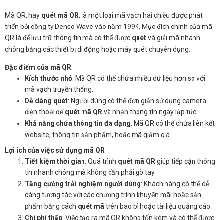
Mã QR, hay
quét mã QR
, là một loại mã vạch hai chiều được phát
triển bởi công ty Denso Wave vào năm 1994. Mục đích chính của mã
QR là để lưu trữ thông tin mà có thể được
quét
và giải mã nhanh
chóng bằng các thiết bị di động hoặc máy quét chuyên dụng.
Đặc điểm của mã QR
Kích thước nhỏ
: Mã QR có thể chứa nhiều dữ liệu hơn so với
mã vạch truyền thống.
Dễ dàng quét
: Người dùng có thể đơn giản sử dụng camera
điện thoại để
quét mã QR
và nhận thông tin ngay lập tức.
Khả năng chứa thông tin đa dạng
: Mã QR có thể chứa liên kết
website, thông tin sản phẩm, hoặc mã giảm giá.
Lợi ích của việc sử dụng mã QR
Tiết kiệm thời gian
: Quá trình
quét mã QR
giúp tiếp cận thông
tin nhanh chóng mà không cần phải gõ tay.
Tăng cường trải nghiệm người dùng
: Khách hàng có thể dễ
dàng tương tác với các chương trình khuyến mãi hoặc sản
phẩm bằng cách
quét mã
trên bao bì hoặc tài liệu quảng cáo.
Chi phí thấp
: Việc tạo ra mã QR không tốn kém và có thể được