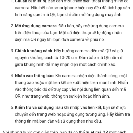
Chuẩn bị thiết bị
: Bạn cần một chiếc điện thoại thông minh có
camera. Hầu hết các smartphone hiện nay đều đã tích hợp sẵn
tính năng quét mã QR, bạn chỉ cần mở ứng dụng máy ảnh.
Mở ứng dụng camera
: Đầu tiên, hãy mở ứng dụng camera
trên điện thoại của bạn. Một số điện thoại sẽ tự động nhận
diện mã QR ngay khi bạn đưa camera về phía nó.
Chỉnh khoảng cách
: Hãy hướng camera đến mã QR và giữ
nguyên khoảng cách từ 10-20 cm. Đảm bảo mã QR nằm ở
giữa khung hình để máy nhận diện một cách chính xác.
Nhấn vào thông báo
: Khi camera nhận diện thành công, một
thông báo hoặc một liên kết sẽ xuất hiện trên màn hình. Nhấn
vào thông báo đó để truy cập vào nội dung liên quan đến mã
QR, như trang web, thông tin sự kiện hoặc hình ảnh.
Kiểm tra và sử dụng
: Sau khi nhấp vào liên kết, bạn sẽ được
chuyển đến trang web hoặc ứng dụng tương ứng. Hãy kiểm tra
thông tin mà bạn cần và sử dụng theo nhu cầu.
Với những bước đơn giản trên, bạn đã có thể
quét mã QR
một cách