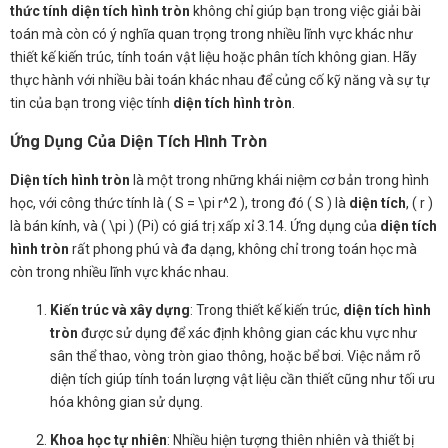
thức tính diện tích hình tròn
không chỉ giúp bạn trong việc giải bài
toán mà còn có ý nghĩa quan trọng trong nhiều lĩnh vực khác như
thiết kế kiến trúc, tính toán vật liệu hoặc phân tích không gian. Hãy
thực hành với nhiều bài toán khác nhau để củng cố kỹ năng và sự tự
tin của bạn trong việc tính
diện tích hình tròn
.
Ứng Dụng Của Diện Tích Hình Tròn
Diện tích hình tròn
là một trong những khái niệm cơ bản trong hình
học, với công thức tính là ( S = \pi r^2 ), trong đó ( S ) là
diện tích
, ( r )
là bán kính, và ( \pi ) (Pi) có giá trị xấp xỉ 3.14. Ứng dụng của
diện tích
hình tròn
rất phong phú và đa dạng, không chỉ trong toán học mà
còn trong nhiều lĩnh vực khác nhau.
Kiến trúc và xây dựng
: Trong thiết kế kiến trúc,
diện tích hình
tròn
được sử dụng để xác định không gian các khu vực như
sân thể thao, vòng tròn giao thông, hoặc bể bơi. Việc nắm rõ
diện tích giúp tính toán lượng vật liệu cần thiết cũng như tối ưu
hóa không gian sử dụng.
Khoa học tự nhiên
: Nhiều hiện tượng thiên nhiên và thiết bị