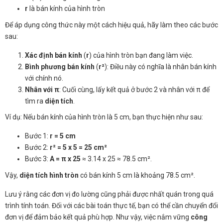
r
là bán kính của hình tròn
Để áp dụng công thức này một cách hiệu quả, hãy làm theo các bước
sau:
Xác định bán kính
(
r
) của hình tròn bạn đang làm việc.
Bình phương bán kính
(
r²
): Điều này có nghĩa là nhân bán kính
với chính nó.
Nhân với π
: Cuối cùng, lấy kết quả ở bước 2 và nhân với π để
tìm ra
diện tích
.
Ví dụ: Nếu bán kính của hình tròn là 5 cm, bạn thực hiện như sau:
Bước 1:
r = 5 cm
Bước 2:
r² = 5 x 5 = 25 cm²
Bước 3:
A = π x 25
≈ 3.14 x 25 ≈ 78.5 cm².
Vậy,
diện tích hình tròn
có bán kính 5 cm là khoảng 78.5 cm².
Lưu ý rằng các đơn vị đo lường cũng phải được nhất quán trong quá
trình tính toán. Đối với các bài toán thực tế, bạn có thể cần chuyển đổi
đơn vị để đảm bảo kết quả phù hợp. Như vậy, việc nắm vững
công