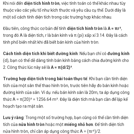
Khi nói đến
diện tích hình tròn
, việc tính toán có thể khác nhau tùy
thuộc vào các yếu tố như kích thước và yêu cầu cụ thể. Dưới đây là
một số cách tính diện tích trong các trường hợp khác nhau.
Đầu tiên, công thức cơ bản để tính
diện tích hình tròn
là
A = πr²
,
trong đó A là diện tích, r là bán kính và π (pi) xấp xỉ 3.14. Đây là cách
tính phổ biến nhất khi đã biết bán kính của hình tròn.
Cách tính diện tích khi biết đường kính
: Nếu bạn chỉ có
đường kính
(d), bạn có thể dễ dàng tính bán kính bằng cách chia đường kính cho
2. Công thức lúc này sẽ là
A = π(d/2)²
.
Trường hợp diện tích trong bài toán thực tế
: Khi bạn cần tính diện
tích của một sân thể thao hình tròn, trước tiên hãy đo bán kính hoặc
đường kính của sân. Ví dụ: nếu bán kính sân là 20m, ta áp dụng công
thức A = π(20)² = 1256.64 m². Đây là diện tích mà bạn cần để lập kế
hoạch tạo ra mặt sân.
Lưu ý rằng
: Trong một số trường hợp, bạn cũng có thể cần tính diện
tích của
nửa hình tròn
hoặc một
miếng nhỏ hơn
. Để tính diện tích
nửa hình tròn, chỉ cần áp dụng công thức A = (πr²)/2.