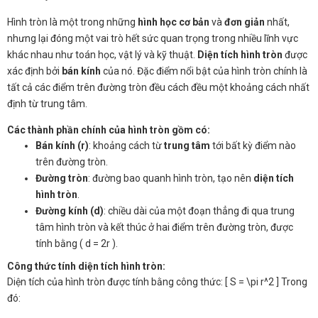
Hình tròn là một trong những
hình học cơ bản
và
đơn giản
nhất,
nhưng lại đóng một vai trò hết sức quan trọng trong nhiều lĩnh vực
khác nhau như toán học, vật lý và kỹ thuật.
Diện tích hình tròn
được
xác định bởi
bán kính
của nó. Đặc điểm nổi bật của hình tròn chính là
tất cả các điểm trên đường tròn đều cách đều một khoảng cách nhất
định từ trung tâm.
Các thành phần chính của hình tròn gồm có:
Bán kính (r)
: khoảng cách từ
trung tâm
tới bất kỳ điểm nào
trên đường tròn.
Đường tròn
: đường bao quanh hình tròn, tạo nên
diện tích
hình tròn
.
Đường kính (d)
: chiều dài của một đoạn thẳng đi qua trung
tâm hình tròn và kết thúc ở hai điểm trên đường tròn, được
tính bằng ( d = 2r ).
Công thức tính diện tích hình tròn:
Diện tích của hình tròn được tính bằng công thức: [ S = \pi r^2 ] Trong
đó: