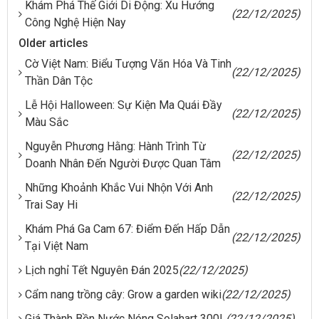
Khám Phá Thế Giới Di Động: Xu Hướng
(22/12/2025)
Công Nghệ Hiện Nay
Older articles
Cờ Việt Nam: Biểu Tượng Văn Hóa Và Tinh
(22/12/2025)
Thần Dân Tộc
Lễ Hội Halloween: Sự Kiện Ma Quái Đầy
(22/12/2025)
Màu Sắc
Nguyễn Phương Hằng: Hành Trình Từ
(22/12/2025)
Doanh Nhân Đến Người Được Quan Tâm
Những Khoảnh Khắc Vui Nhộn Với Anh
(22/12/2025)
Trai Say Hi
Khám Phá Ga Cam 67: Điểm Đến Hấp Dẫn
(22/12/2025)
Tại Việt Nam
Lịch nghỉ Tết Nguyên Đán 2025
(22/12/2025)
Cẩm nang trồng cây: Grow a garden wiki
(22/12/2025)
Giá Thành Bồn Nước Nóng Solahart 300L
(22/12/2025)