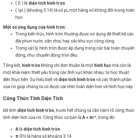
( S ) là
diện tích hình tròn
.
( \pi ) (khoảng 3.14) là số pi, một hằng số không đổi trong toán
học.
Một số ứng dụng của hình tròn:
Trong kiến trúc, hình tròn thường được sử dụng để thiết kế các
đài phun nước, sân chơi, hay các khu vực công cộng.
Trong vật lý, hình tròn được áp dụng trong các bài toán chuyển
động, như chuyển động tròn đều.
Tổng kết,
hình tròn
không chỉ đơn thuần là một
hình học
mà còn là
một khái niệm thiết yếu trong các lĩnh vực khác nhau, từ học thuật
đến thực tiễn. Sự hiểu biết về
diện tích hình tròn
và các thành phần
của nó giúp chúng ta có được cái nhìn toàn diện hơn về hình học này.
Công Thức Tính Diện Tích
Để tính
diện tích hình tròn
, trước hết chúng ta cần nắm rõ công thức
tính diện tích của nó. Công thức cơ bản là
A = πr²
, trong đó:
A
là
diện tích hình tròn
π
(Pi) là hằng số khoảng 3.14