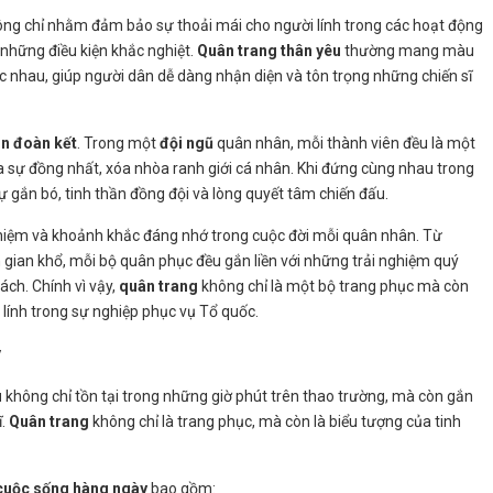
hông chỉ nhằm đảm bảo sự thoải mái cho người lính trong các hoạt động
những điều kiện khắc nghiệt.
Quân trang thân yêu
thường mang màu
 nhau, giúp người dân dễ dàng nhận diện và tôn trọng những chiến sĩ
ần đoàn kết
. Trong một
đội ngũ
quân nhân, mỗi thành viên đều là một
a sự đồng nhất, xóa nhòa ranh giới cá nhân. Khi đứng cùng nhau trong
sự gắn bó, tinh thần đồng đội và lòng quyết tâm chiến đấu.
 niệm và khoảnh khắc đáng nhớ trong cuộc đời mỗi quân nhân. Từ
 gian khổ, mỗi bộ quân phục đều gắn liền với những trải nghiệm quý
ách. Chính vì vậy,
quân trang
không chỉ là một bộ trang phục mà còn
i lính trong sự nghiệp phục vụ Tổ quốc.
y
u
không chỉ tồn tại trong những giờ phút trên thao trường, mà còn gắn
ĩ.
Quân trang
không chỉ là trang phục, mà còn là biểu tượng của tinh
cuộc sống hàng ngày
bao gồm: