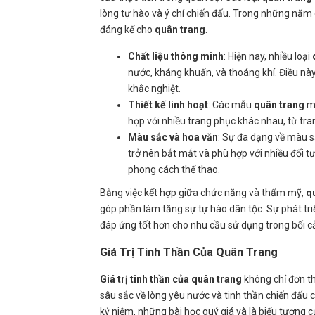
lòng tự hào và ý chí chiến đấu. Trong những năm g
đáng kể cho
quân trang
.
Chất liệu thông minh
: Hiện nay, nhiều loại
nước, kháng khuẩn, và thoáng khí. Điều này 
khắc nghiệt.
Thiết kế linh hoạt
: Các mẫu
quân trang
mớ
hợp với nhiều trang phục khác nhau, từ tr
Màu sắc và hoa văn
: Sự đa dạng về màu 
trở nên bắt mắt và phù hợp với nhiều đối 
phong cách thể thao.
Bằng việc kết hợp giữa chức năng và thẩm mỹ,
q
góp phần làm tăng sự tự hào dân tộc. Sự phát t
đáp ứng tốt hơn cho nhu cầu sử dụng trong bối cả
Giá Trị Tinh Thần Của Quân Trang
Giá trị tinh thần của quân trang
không chỉ đơn th
sâu sắc về lòng yêu nước và tinh thần chiến đấu c
kỷ niệm, những bài học quý giá và là biểu tượng c