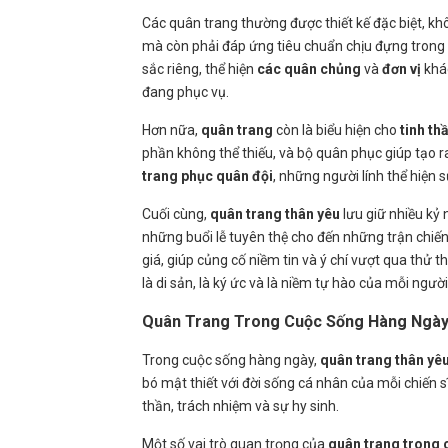
Các quân trang thường được thiết kế đặc biệt, k
mà còn phải đáp ứng tiêu chuẩn chịu đựng trong 
sắc riêng, thể hiện
các quân chủng
và
đơn vị
khác
đang phục vụ.
Hơn nữa,
quân trang
còn là biểu hiện cho
tinh th
phần không thể thiếu, và bộ quân phục giúp tạo r
trang phục quân đội
, những người lính thể hiện 
Cuối cùng,
quân trang thân yêu
lưu giữ nhiều kỷ
những buổi lễ tuyên thệ cho đến những trận chiến
giá, giúp củng cố niềm tin và ý chí vượt qua thử th
là di sản, là ký ức và là niềm tự hào của mỗi ngườ
Quân Trang Trong Cuộc Sống Hàng Ngà
Trong cuộc sống hàng ngày,
quân trang thân yê
bó mật thiết với đời sống cá nhân của mỗi chiến s
thần, trách nhiệm và sự hy sinh.
Một số vai trò quan trọng của
quân trang trong 