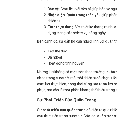
Bảo vệ
: Chất liệu vải bền bỉ giúp bảo vệ n
Nhận diện
:
Quân trang thân yêu
giúp phân 
chiến sĩ.
Tính thực dụng
: Với thiết kế thông minh,
q
dụng trong các nhiệm vụ hàng ngày.
Bên cạnh đó, sự gắn bó của người lính với
quân t
Tập thể dục,
Dã ngoại,
Hoạt động tình nguyện
Những lúc không có mặt trên thao trường,
quân 
nhòa trong cuộc đời mà mỗi chiến sĩ đã chọn. Điề
cam kết thực hiện, đồng thời cũng tạo ra sự kết nố
phục, mà còn là một phần không thể thiếu trong 
Sự Phát Triển Của Quân Trang
Sự
phát triển của quân trang
đã diễn ra qua nhiề
cầu thực tiễn trong quân sự. Các loại
quân trang 