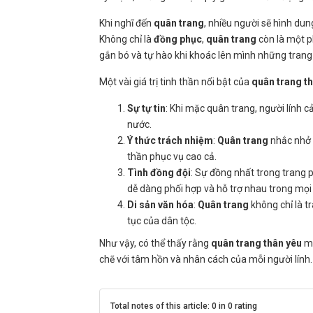
Khi nghĩ đến
quân trang
, nhiều người sẽ hình du
Không chỉ là
đồng phục
,
quân trang
còn là một p
gắn bó và tự hào khi khoác lên mình những trang
Một vài giá trị tinh thần nổi bật của
quân trang t
Sự tự tin
: Khi mặc quân trang, người lính c
nước.
Ý thức trách nhiệm
:
Quân trang
nhắc nhở h
thần phục vụ cao cả.
Tình đồng đội
: Sự đồng nhất trong trang 
dễ dàng phối hợp và hỗ trợ nhau trong mọi
Di sản văn hóa
:
Quân trang
không chỉ là t
tục của dân tộc.
Như vậy, có thể thấy rằng
quân trang thân yêu
ma
chẽ với tâm hồn và nhân cách của mỗi người lính.
Total notes of this article: 0 in 0 rating