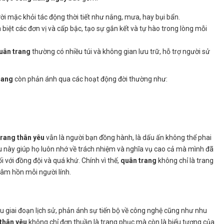
gười mặc khỏi tác động thời tiết như nắng, mưa, hay bụi bẩn.
biệt các đơn vị và cấp bậc, tạo sự gắn kết và tự hào trong lòng mỗi
uân trang
thường có nhiều túi và không gian lưu trữ, hỗ trợ người sử
rang
còn phản ánh qua các hoạt động đời thường như:
trang thân yêu
vẫn là người bạn đồng hành, là dấu ấn không thể phai
u này giúp họ luôn nhớ về trách nhiệm và nghĩa vụ cao cả mà mình đã
i với đồng đội và quá khứ. Chính vì thế,
quân trang
không chỉ là trang
tâm hồn mỗi người lính.
u giai đoạn lịch sử, phản ánh sự tiến bộ về công nghệ cũng như nhu
thân yêu
không chỉ đơn thuần là trang phục mà còn là biểu tượng của