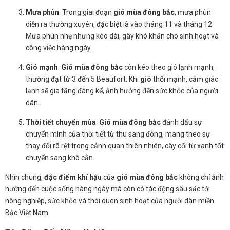
Mưa phùn
: Trong giai đoạn
gió mùa đông bắc
, mưa phùn
diễn ra thường xuyên, đặc biệt là vào tháng 11 và tháng 12.
Mưa phùn nhẹ nhưng kéo dài, gây khó khăn cho sinh hoạt và
công việc hàng ngày.
Gió mạnh
:
Gió mùa đông bắc
còn kéo theo gió lạnh mạnh,
thường đạt từ 3 đến 5 Beaufort. Khi
gió
thổi mạnh, cảm giác
lạnh sẽ gia tăng đáng kể, ảnh hưởng đến sức khỏe của người
dân.
Thời tiết chuyển mùa
:
Gió mùa đông bắc
đánh dấu sự
chuyển mình của thời tiết từ thu sang đông, mang theo sự
thay đổi rõ rệt trong cảnh quan thiên nhiên, cây cối từ xanh tốt
chuyển sang khô cằn.
Nhìn chung,
đặc điểm khí hậu
của
gió mùa đông bắc
không chỉ ảnh
hưởng đến cuộc sống hàng ngày mà còn có tác động sâu sắc tới
nông nghiệp, sức khỏe và thói quen sinh hoạt của người dân miền
Bắc Việt Nam.