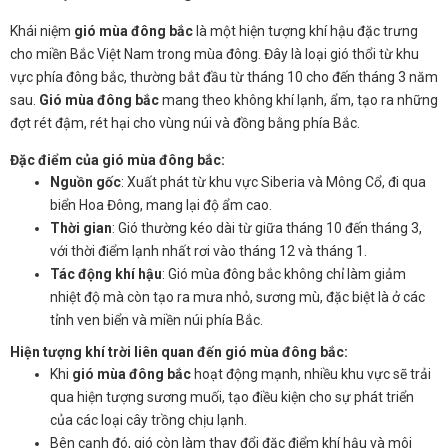
Khái niệm
gió mùa đông bắc
là một hiện tượng khí hậu đặc trưng
cho miền Bắc Việt Nam trong mùa đông. Đây là loại gió thổi từ khu
vực phía đông bắc, thường bắt đầu từ tháng 10 cho đến tháng 3 năm
sau.
Gió mùa đông bắc
mang theo không khí lạnh, ẩm, tạo ra những
đợt rét đậm, rét hại cho vùng núi và đồng bằng phía Bắc.
Đặc điểm của
gió mùa đông bắc
:
Nguồn gốc
: Xuất phát từ khu vực Siberia và Mông Cổ, đi qua
biển Hoa Đông, mang lại độ ẩm cao.
Thời gian
: Gió thường kéo dài từ giữa tháng 10 đến tháng 3,
với thời điểm lạnh nhất rơi vào tháng 12 và tháng 1.
Tác động khí hậu
: Gió mùa đông bắc không chỉ làm giảm
nhiệt độ mà còn tạo ra mưa nhỏ, sương mù, đặc biệt là ở các
tỉnh ven biển và miền núi phía Bắc.
Hiện tượng khí trời liên quan đến
gió mùa đông bắc
:
Khi
gió mùa đông bắc
hoạt động mạnh, nhiều khu vực sẽ trải
qua hiện tượng sương muối, tạo điều kiện cho sự phát triển
của các loại cây trồng chịu lạnh.
Bên cạnh đó, gió còn làm thay đổi đặc điểm khí hậu và môi