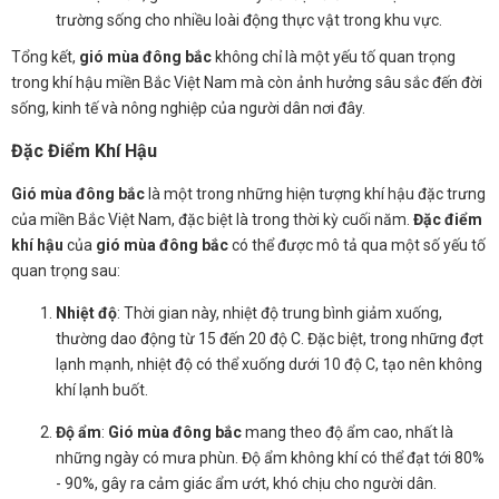
trường sống cho nhiều loài động thực vật trong khu vực.
Tổng kết,
gió mùa đông bắc
không chỉ là một yếu tố quan trọng
trong khí hậu miền Bắc Việt Nam mà còn ảnh hưởng sâu sắc đến đời
sống, kinh tế và nông nghiệp của người dân nơi đây.
Đặc Điểm Khí Hậu
Gió mùa đông bắc
là một trong những hiện tượng khí hậu đặc trưng
của miền Bắc Việt Nam, đặc biệt là trong thời kỳ cuối năm.
Đặc điểm
khí hậu
của
gió mùa đông bắc
có thể được mô tả qua một số yếu tố
quan trọng sau:
Nhiệt độ
: Thời gian này, nhiệt độ trung bình giảm xuống,
thường dao động từ 15 đến 20 độ C. Đặc biệt, trong những đợt
lạnh mạnh, nhiệt độ có thể xuống dưới 10 độ C, tạo nên không
khí lạnh buốt.
Độ ẩm
:
Gió mùa đông bắc
mang theo độ ẩm cao, nhất là
những ngày có mưa phùn. Độ ẩm không khí có thể đạt tới 80%
- 90%, gây ra cảm giác ẩm ướt, khó chịu cho người dân.