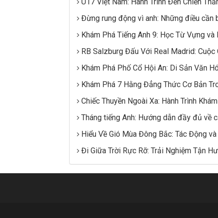
U17 Việt Nam: Hành Trình Đến Chiến Thắ
Đừng rung động vì anh: Những điều cần b
Khám Phá Tiếng Anh 9: Học Từ Vựng và
RB Salzburg Đấu Với Real Madrid: Cuộc
Khám Phá Phố Cổ Hội An: Di Sản Văn H
Khám Phá 7 Hằng Đẳng Thức Cơ Bản Tr
Chiếc Thuyền Ngoài Xa: Hành Trình Khám
Tháng tiếng Anh: Hướng dẫn đầy đủ về c
Hiểu Về Gió Mùa Đông Bắc: Tác Động v
Đi Giữa Trời Rực Rỡ: Trải Nghiệm Tận H