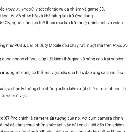
hép
Poco X7 Pro
xử lý tốt các tác vụ đa nhiệm và game 3D.
tăng tốc độ phản hồi và khả năng lưu trữ ứng dụng.
56GB, người dùng có thể thoải mái lưu trữ tài liệu, hình ảnh và video
iếng như PUBG, Call of Duty Mobile đều chạy rất mượt mà trên
Poco X7
 dụng nhanh chóng, giúp tiết kiệm thời gian và nâng cao trải nghiệm
h mẽ
, người dùng có thể làm việc hiệu quả hơn, đáp ứng các nhu cầu
sự lựa chọn lý tưởng cho những ai tìm kiếm một chiếc smartphone có
 trí và làm việc.
o X7 Pro
chính là
camera ấn tượng
của nó. Với cụm camera chính
 có thể dễ dàng chụp những bức ảnh sắc nét và chi tiết đến từng điểm
bị camera góc rộng 8 MP, cho phép người dùng ghi lại những khoảnh