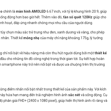
ro
chính là
màn hình AMOLED
6.67 inch, với tỷ lệ khung hình 20:9, giúp
sống động hơn bao giờ hết. Thêm vào đó,
tần số quét 120Hz
giúp cho
linh hoạt, đáp ứng nhanh chóng mọi nhu cầu của người dùng.
 tùy chọn màu sắc trẻ trung như đen, xanh dương và vàng, cho phép
 nhân. Thiết kế
mỏng nhẹ
của máy chỉ nặng khoảng 175g, lý tưởng
 chỉ nổi bật về hiệu năng mà còn thu hút người dùng bởi một
thiết kế
 đầu cho những tín đồ công nghệ trong thời gian tới. Sự kết hợp hoàn
ến smartphone này trở nên nổi bật và được ưa chuộng trên thị trường
ững điểm nhấn nổi bật nhất trong thiết kế của sản phẩm này. Với kích
e này hứa hẹn mang đến trải nghiệm hình ảnh
sắc nét
và sống động. Cụ
phân giải FHD+ (2400 x 1080 pixel), giúp hiển thị hình ảnh rõ ràng và