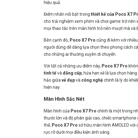
hiệu quả.
Điểm nhấn nổi bật trong
thiết kế của Poco X7 P
cho trải nghiệm xem phim và chơi game trở nên 
mọi thao tác trên màn hình trở nên mượt mà và 
Bên cạnh đó,
Poco X7 Pro
cũng đi kèm với nhiều
người dùng dễ dàng lựa chọn theo phong cách cá
cho những ai thường xuyên di chuyển.
Với tất cả những ưu điểm này,
Poco X7 Pro
không
tinh tế
và
đẳng cấp
, hứa hẹn sẽ là lựa chọn hàng
hảo giữa
vẻ đẹp
và
công nghệ
chính là lý do khi
hiện nay.
Màn Hình Sắc Nét
Màn hình của
Poco X7 Pro
chính là một trong nh
thước lớn và độ phân giải cao, chiếc smartphon
thể,
Poco X7 Pro
sở hữu màn hình AMOLED với độ 
rực rỡ dưới mọi điều kiện ánh sáng.