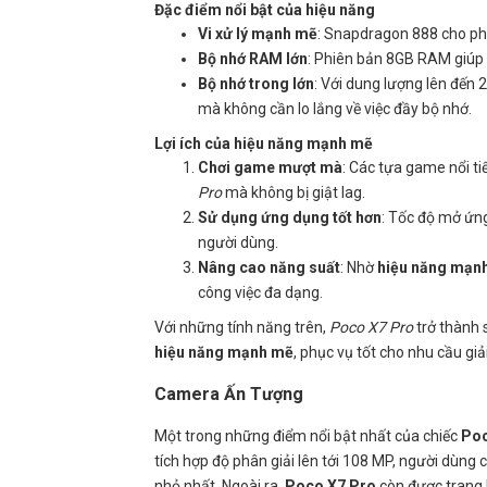
Đặc điểm nổi bật của hiệu năng
Vi xử lý mạnh mẽ
: Snapdragon 888 cho p
Bộ nhớ RAM lớn
: Phiên bản 8GB RAM giúp 
Bộ nhớ trong lớn
: Với dung lượng lên đến 2
mà không cần lo lắng về việc đầy bộ nhớ.
Lợi ích của hiệu năng mạnh mẽ
Chơi game mượt mà
: Các tựa game nổi t
Pro
mà không bị giật lag.
Sử dụng ứng dụng tốt hơn
: Tốc độ mở ứng
người dùng.
Nâng cao năng suất
: Nhờ
hiệu năng mạn
công việc đa dạng.
Với những tính năng trên,
Poco X7 Pro
trở thành 
hiệu năng mạnh mẽ
, phục vụ tốt cho nhu cầu giải
Camera Ấn Tượng
Một trong những điểm nổi bật nhất của chiếc
Poc
tích hợp độ phân giải lên tới 108 MP, người dùng
nhỏ nhất. Ngoài ra,
Poco X7 Pro
còn được trang 