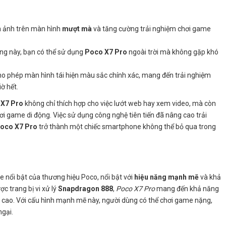
nh ảnh trên màn hình
mượt mà
và tăng cường trải nghiệm chơi game
áng này, bạn có thể sử dụng
Poco X7 Pro
ngoài trời mà không gặp khó
o phép màn hình tái hiện màu sắc chính xác, mang đến trải nghiệm
ờ hết.
 X7 Pro
không chỉ thích hợp cho việc lướt web hay xem video, mà còn
hơi game di động. Việc sử dụng công nghệ tiên tiến đã nâng cao trải
oco X7 Pro
trở thành một chiếc smartphone không thể bỏ qua trong
nổi bật của thương hiệu Poco, nổi bật với
hiệu năng mạnh mẽ
và khả
c trang bị vi xử lý
Snapdragon 888
,
Poco X7 Pro
mang đến khả năng
 cao. Với cấu hình mạnh mẽ này, người dùng có thể chơi game nặng,
gại.