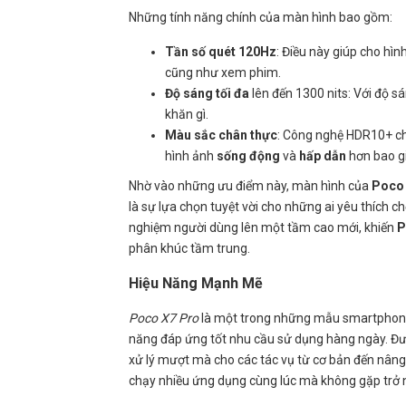
Những tính năng chính của màn hình bao gồm:
Tần số quét 120Hz
: Điều này giúp cho hì
cũng như xem phim.
Độ sáng tối đa
lên đến 1300 nits: Với độ s
khăn gì.
Màu sắc chân thực
: Công nghệ HDR10+ ch
hình ảnh
sống động
và
hấp dẫn
hơn bao gi
Nhờ vào những ưu điểm này, màn hình của
Poco
là sự lựa chọn tuyệt vời cho những ai yêu thích c
nghiệm người dùng lên một tầm cao mới, khiến
P
phân khúc tầm trung.
Hiệu Năng Mạnh Mẽ
Poco X7 Pro
là một trong những mẫu smartphone 
năng đáp ứng tốt nhu cầu sử dụng hàng ngày. Đượ
xử lý mượt mà cho các tác vụ từ cơ bản đến nâng
chạy nhiều ứng dụng cùng lúc mà không gặp trở n