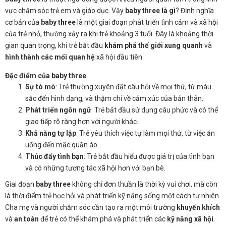
vực chăm sóc trẻ em và giáo dục. Vậy
baby three là gì
? Định nghĩa
cơ bản của
baby three
là một giai đoạn phát triển tình cảm và xã hội
của trẻ nhỏ, thường xảy ra khi trẻ khoảng 3 tuổi. Đây là khoảng thời
gian quan trọng, khi trẻ bắt đầu
khám phá thế giới xung quanh
và
hình thành các mối quan hệ
xã hội đầu tiên.
Đặc điểm của baby three
Sự tò mò
: Trẻ thường xuyên đặt câu hỏi về mọi thứ, từ màu
sắc đến hình dạng, và thậm chí về cảm xúc của bản thân.
Phát triển ngôn ngữ
: Trẻ bắt đầu sử dụng câu phức và có thể
giao tiếp rõ ràng hơn với người khác.
Khả năng tự lập
: Trẻ yêu thích việc tự làm mọi thứ, từ việc ăn
uống đến mặc quần áo.
Thúc đẩy tình bạn
: Trẻ bắt đầu hiểu được giá trị của tình bạn
và có những tương tác xã hội hơn với bạn bè.
Giai đoạn
baby three
không chỉ đơn thuần là thời kỳ vui chơi, mà còn
là thời điểm trẻ học hỏi và phát triển kỹ năng sống một cách tự nhiên.
Cha mẹ và người chăm sóc cần tạo ra một môi trường
khuyến khích
và
an toàn
để trẻ có thể khám phá và phát triển các
kỹ năng xã hội
.