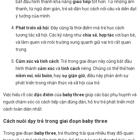
bắt đầu hình thành khả năng
giao tiếp
tốt hơn. Từ những âm
thanh, từ ngữ đơn giản, trẻ sẽ dần học cách nối câu và diễn đạt
ý tưởng của mình.
Phát triển xã hội
: Đây cũng là thời điểm mà trẻ học cách
tương tác xã hội. Các kỹ năng như
chia sẻ
,
hợp tác
với bạn bè,
và làm quen với môi trường xung quanh giữ vai trò rất quan
trọng.
Cảm xúc và tính cách
: Trẻ trong giai đoạn này cũng bắt đầu
hình thành
cảm xúc
và
tính cách
riêng. Chúng có thể thể hiện
niềm vui
,
nỗi buồn
, hay
sự giận giữ
, điều này phản ánh sự
phát triển trong nhận thức và xã hội của trẻ.
Việc hiểu rõ các
đặc điểm
của
baby three
giúp các bậc phụ huynh và
người chăm sóc có cách tiếp cận đúng đắn, hỗ trợ trẻ phát triển một
cách toàn diện nhất.
Cách nuôi dạy trẻ trong giai đoạn baby three
Trong giai đoạn
baby three
, trẻ thường trải qua nhiều thay đổi quan