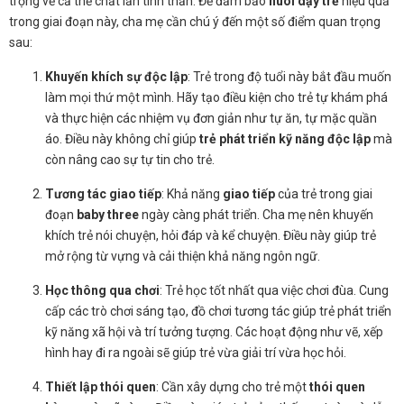
trọng về cả thể chất lẫn tinh thần. Để đảm bảo
nuôi dạy trẻ
hiệu quả
trong giai đoạn này, cha mẹ cần chú ý đến một số điểm quan trọng
sau:
Khuyến khích sự độc lập
: Trẻ trong độ tuổi này bắt đầu muốn
làm mọi thứ một mình. Hãy tạo điều kiện cho trẻ tự khám phá
và thực hiện các nhiệm vụ đơn giản như tự ăn, tự mặc quần
áo. Điều này không chỉ giúp
trẻ phát triển kỹ năng độc lập
mà
còn nâng cao sự tự tin cho trẻ.
Tương tác giao tiếp
: Khả năng
giao tiếp
của trẻ trong giai
đoạn
baby three
ngày càng phát triển. Cha mẹ nên khuyến
khích trẻ nói chuyện, hỏi đáp và kể chuyện. Điều này giúp trẻ
mở rộng từ vựng và cải thiện khả năng ngôn ngữ.
Học thông qua chơi
: Trẻ học tốt nhất qua việc chơi đùa. Cung
cấp các trò chơi sáng tạo, đồ chơi tương tác giúp trẻ phát triển
kỹ năng xã hội và trí tưởng tượng. Các hoạt động như vẽ, xếp
hình hay đi ra ngoài sẽ giúp trẻ vừa giải trí vừa học hỏi.
Thiết lập thói quen
: Cần xây dựng cho trẻ một
thói quen