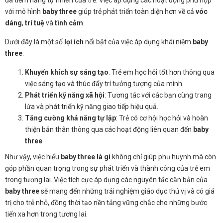
với mô hình
baby three
giúp trẻ phát triển toàn diện hơn về cả
vóc
dáng
,
trí tuệ
và
tình cảm
.
Dưới đây là một số
lợi ích
nổi bật của việc áp dụng khái niệm
baby
three
:
Khuyến khích sự sáng tạo
: Trẻ em học hỏi tốt hơn thông qua
việc sáng tạo và thúc đẩy trí tưởng tượng của mình.
Phát triển kỹ năng xã hội
: Tương tác với các bạn cùng trang
lứa và phát triển kỹ năng giao tiếp hiệu quả.
Tăng cường khả năng tự lập
: Trẻ có cơ hội học hỏi và hoàn
thiện bản thân thông qua các hoạt động liên quan đến
baby
three
.
Như vậy, việc hiểu
baby three là gì
không chỉ giúp phụ huynh mà còn
góp phần quan trọng trong sự phát triển và thành công của trẻ em
trong tương lai. Việc tích cực áp dụng các nguyên tắc căn bản của
baby three
sẽ mang đến những trải nghiệm giáo dục thú vị và có giá
trị cho trẻ nhỏ, đồng thời tạo nền tảng vững chắc cho những bước
tiến xa hơn trong tương lai.