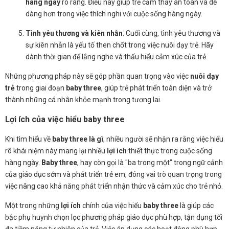
hàng ngày
rõ ràng. Điều này giúp trẻ cảm thấy an toàn và dễ
dàng hơn trong việc thích nghi với cuộc sống hàng ngày.
Tình yêu thương và kiên nhẫn
: Cuối cùng, tình yêu thương và
sự kiên nhẫn là yếu tố then chốt trong việc nuôi dạy trẻ. Hãy
dành thời gian để lắng nghe và thấu hiểu cảm xúc của trẻ.
Những phương pháp này sẽ góp phần quan trọng vào việc
nuôi dạy
trẻ
trong giai đoạn
baby three
, giúp trẻ phát triển toàn diện và trở
thành những cá nhân khỏe mạnh trong tương lai.
Lợi ích của việc hiểu baby three
Khi tìm hiểu về
baby three là gì
, nhiều người sẽ nhận ra rằng việc hiểu
rõ khái niệm này mang lại nhiều
lợi ích
thiết thực trong cuộc sống
hàng ngày.
Baby three
, hay còn gọi là "ba trong một" trong ngữ cảnh
của giáo dục sớm và phát triển trẻ em, đóng vai trò quan trọng trong
việc nâng cao khả năng phát triển nhận thức và cảm xúc cho trẻ nhỏ.
Một trong những
lợi ích
chính của việc hiểu
baby three
là giúp các
bậc phụ huynh chọn lọc phương pháp giáo dục phù hợp, tận dụng tối
đa tiềm năng tự nhiên của trẻ. Việc áp dụng các hoạt động phù hợp