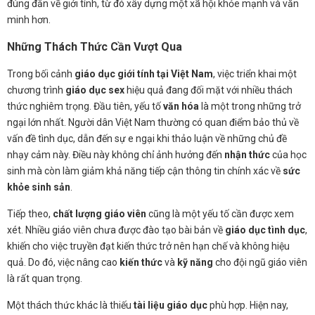
đúng đắn về giới tính, từ đó xây dựng một xã hội khỏe mạnh và văn
minh hơn.
Những Thách Thức Cần Vượt Qua
Trong bối cảnh
giáo dục giới tính tại Việt Nam
, việc triển khai một
chương trình
giáo dục sex
hiệu quả đang đối mặt với nhiều thách
thức nghiêm trọng. Đầu tiên, yếu tố
văn hóa
là một trong những trở
ngại lớn nhất. Người dân Việt Nam thường có quan điểm bảo thủ về
vấn đề tình dục, dẫn đến sự e ngại khi thảo luận về những chủ đề
nhạy cảm này. Điều này không chỉ ảnh hưởng đến
nhận thức
của học
sinh mà còn làm giảm khả năng tiếp cận thông tin chính xác về
sức
khỏe sinh sản
.
Tiếp theo,
chất lượng giáo viên
cũng là một yếu tố cần được xem
xét. Nhiều giáo viên chưa được đào tạo bài bản về
giáo dục tình dục
,
khiến cho việc truyền đạt kiến thức trở nên hạn chế và không hiệu
quả. Do đó, việc nâng cao
kiến thức
và
kỹ năng
cho đội ngũ giáo viên
là rất quan trọng.
Một thách thức khác là thiếu
tài liệu giáo dục
phù hợp. Hiện nay,