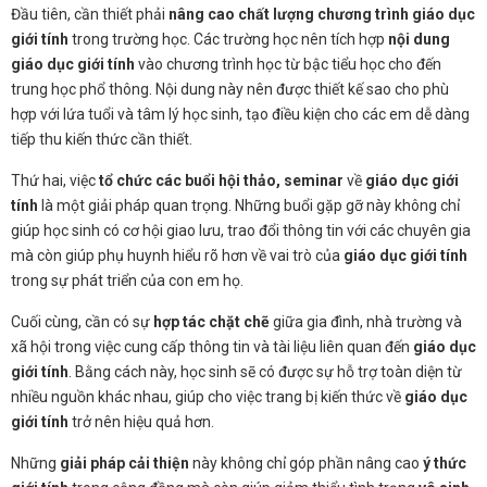
Đầu tiên, cần thiết phải
nâng cao chất lượng chương trình giáo dục
giới tính
trong trường học. Các trường học nên tích hợp
nội dung
giáo dục giới tính
vào chương trình học từ bậc tiểu học cho đến
trung học phổ thông. Nội dung này nên được thiết kế sao cho phù
hợp với lứa tuổi và tâm lý học sinh, tạo điều kiện cho các em dễ dàng
tiếp thu kiến thức cần thiết.
Thứ hai, việc
tổ chức các buổi hội thảo, seminar
về
giáo dục giới
tính
là một giải pháp quan trọng. Những buổi gặp gỡ này không chỉ
giúp học sinh có cơ hội giao lưu, trao đổi thông tin với các chuyên gia
mà còn giúp phụ huynh hiểu rõ hơn về vai trò của
giáo dục giới tính
trong sự phát triển của con em họ.
Cuối cùng, cần có sự
hợp tác chặt chẽ
giữa gia đình, nhà trường và
xã hội trong việc cung cấp thông tin và tài liệu liên quan đến
giáo dục
giới tính
. Bằng cách này, học sinh sẽ có được sự hỗ trợ toàn diện từ
nhiều nguồn khác nhau, giúp cho việc trang bị kiến thức về
giáo dục
giới tính
trở nên hiệu quả hơn.
Những
giải pháp cải thiện
này không chỉ góp phần nâng cao
ý thức