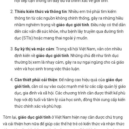
hội tiếp cận thông tin đầy đủ và chính xác về giới tính.
Thiếu kiến thức và thông tin
: Nhiều em trẻ phải tìm kiếm
thông tin từ các nguồn không chính thống, gây ra những hiều
nhầm nghiêm trọng về
giáo dục giới tính
. Điều này có thể dẫn
đến các vấn đề sức khỏe, như bệnh lây truyền qua đường tình
dục (STIs) hoặc mang thai ngoài ý muốn.
Sự kỳ thị và mặc cảm
: Trong xã hội Việt Nam, vẫn còn nhiều
định kiến về
giáo dục giới tính
. Những chủ đề như tình dục
thường bị xem là nhạy cảm, gây ra sự ngại ngùng cho cả giáo
viên và học sinh trong việc thảo luận.
Cần thiết phải cải thiện
: Để nâng cao hiệu quả của
giáo dục
giới tính
, cần có sự vào cuộc mạnh mẽ từ các cấp quản lý giáo
dục, gia đình và xã hội. Các chương trình cần được thiết kế phù
hợp với độ tuổi và tâm lý của học sinh, đồng thời cung cấp kiến
thức chính xác và phù hợp.
Tóm lại,
giáo dục giới tính
ở Việt Nam hiện nay cần được chú trọng
và cải thiện hơn nữa để giúp các thế hệ trẻ có kiến thức và nhận thức