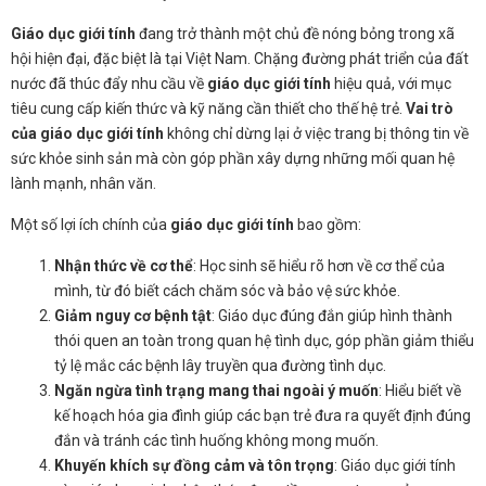
Giáo dục giới tính
đang trở thành một chủ đề nóng bỏng trong xã
hội hiện đại, đặc biệt là tại Việt Nam. Chặng đường phát triển của đất
nước đã thúc đẩy nhu cầu về
giáo dục giới tính
hiệu quả, với mục
tiêu cung cấp kiến thức và kỹ năng cần thiết cho thế hệ trẻ.
Vai trò
của giáo dục giới tính
không chỉ dừng lại ở việc trang bị thông tin về
sức khỏe sinh sản mà còn góp phần xây dựng những mối quan hệ
lành mạnh, nhân văn.
Một số lợi ích chính của
giáo dục giới tính
bao gồm:
Nhận thức về cơ thể
: Học sinh sẽ hiểu rõ hơn về cơ thể của
mình, từ đó biết cách chăm sóc và bảo vệ sức khỏe.
Giảm nguy cơ bệnh tật
: Giáo dục đúng đắn giúp hình thành
thói quen an toàn trong quan hệ tình dục, góp phần giảm thiểu
tỷ lệ mắc các bệnh lây truyền qua đường tình dục.
Ngăn ngừa tình trạng mang thai ngoài ý muốn
: Hiểu biết về
kế hoạch hóa gia đình giúp các bạn trẻ đưa ra quyết định đúng
đắn và tránh các tình huống không mong muốn.
Khuyến khích sự đồng cảm và tôn trọng
: Giáo dục giới tính