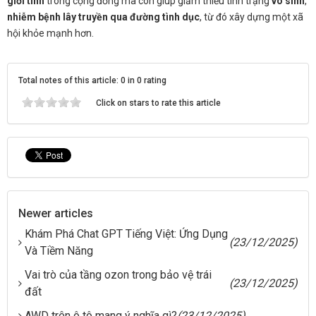
giới tính
trong cộng đồng mà còn giúp giảm thiểu tình trạng
vô sinh
,
nhiễm bệnh lây truyền qua đường tình dục
, từ đó xây dựng một xã
hội khỏe mạnh hơn.
Total notes of this article: 0 in 0 rating
Click on stars to rate this article
Newer articles
Khám Phá Chat GPT Tiếng Việt: Ứng Dụng
(23/12/2025)
Và Tiềm Năng
Vai trò của tầng ozon trong bảo vệ trái
(23/12/2025)
đất
AWD trên ô tô mang ý nghĩa gì?
(23/12/2025)