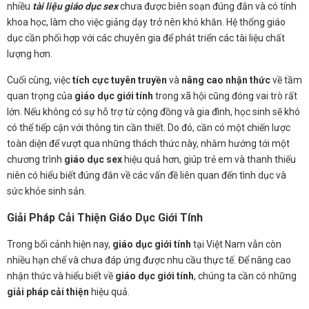
nhiều
tài liệu giáo dục sex
chưa được biên soạn đúng đắn và có tính
khoa học, làm cho việc giảng dạy trở nên khó khăn. Hệ thống giáo
dục cần phối hợp với các chuyên gia để phát triển các tài liệu chất
lượng hơn.
Cuối cùng, việc
tích cực tuyên truyền
và
nâng cao nhận thức
về tầm
quan trọng của
giáo dục giới tính
trong xã hội cũng đóng vai trò rất
lớn. Nếu không có sự hỗ trợ từ cộng đồng và gia đình, học sinh sẽ khó
có thể tiếp cận với thông tin cần thiết. Do đó, cần có một chiến lược
toàn diện để vượt qua những thách thức này, nhằm hướng tới một
chương trình
giáo dục sex
hiệu quả hơn, giúp trẻ em và thanh thiếu
niên có hiểu biết đúng đắn về các vấn đề liên quan đến tình dục và
sức khỏe sinh sản.
Giải Pháp Cải Thiện Giáo Dục Giới Tính
Trong bối cảnh hiện nay,
giáo dục giới tính
tại Việt Nam vẫn còn
nhiều hạn chế và chưa đáp ứng được nhu cầu thực tế. Để nâng cao
nhận thức và hiểu biết về
giáo dục giới tính
, chúng ta cần có những
giải pháp cải thiện
hiệu quả.