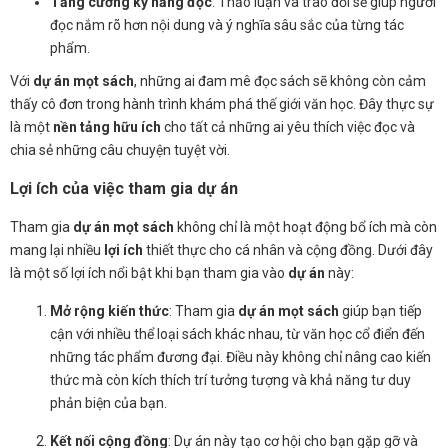
Tăng cường kỹ năng đọc
: Thảo luận và trao đổi sẽ giúp người
đọc nắm rõ hơn nội dung và ý nghĩa sâu sắc của từng tác
phẩm.
Với
dự án mọt sách
, những ai đam mê đọc sách sẽ không còn cảm
thấy cô đơn trong hành trình khám phá thế giới văn học. Đây thực sự
là một
nền tảng hữu ích
cho tất cả những ai yêu thích việc đọc và
chia sẻ những câu chuyện tuyệt vời.
Lợi ích của việc tham gia dự án
Tham gia
dự án mọt sách
không chỉ là một hoạt động bổ ích mà còn
mang lại nhiều
lợi ích
thiết thực cho cá nhân và cộng đồng. Dưới đây
là một số lợi ích nổi bật khi bạn tham gia vào
dự án
này:
Mở rộng kiến thức
: Tham gia
dự án mọt sách
giúp bạn tiếp
cận với nhiều thể loại sách khác nhau, từ văn học cổ điển đến
những tác phẩm đương đại. Điều này không chỉ nâng cao kiến
thức mà còn kích thích trí tưởng tượng và khả năng tư duy
phản biện của bạn.
Kết nối cộng đồng
: Dự án này tạo cơ hội cho bạn gặp gỡ và