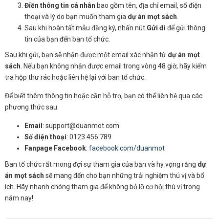
Điền thông tin cá nhân
bao gồm tên, địa chỉ email, số điện
thoại và lý do bạn muốn tham gia
dự án mọt sách
.
Sau khi hoàn tất mẫu đăng ký, nhấn nút
Gửi đi
để gửi thông
tin của bạn đến ban tổ chức.
Sau khi gửi, bạn sẽ nhận được một email xác nhận từ
dự án mọt
sách
. Nếu bạn không nhận được email trong vòng 48 giờ, hãy kiểm
tra hộp thư rác hoặc liên hệ lại với ban tổ chức.
Để biết thêm thông tin hoặc cần hỗ trợ, bạn có thể liên hệ qua các
phương thức sau:
Email
: support@duanmot.com
Số điện thoại
: 0123 456 789
Fanpage Facebook
:
facebook.com/duanmot
Ban tổ chức rất mong đợi sự tham gia của bạn và hy vọng rằng
dự
án mọt sách
sẽ mang đến cho bạn những trải nghiệm thú vị và bổ
ích. Hãy nhanh chóng tham gia để không bỏ lỡ cơ hội thú vị trong
năm nay!