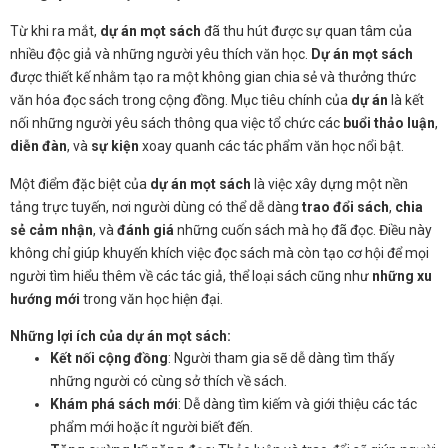
Từ khi ra mắt,
dự án mọt sách
đã thu hút được sự quan tâm của
nhiều độc giả và những người yêu thích văn học.
Dự án mọt sách
được thiết kế nhằm tạo ra một không gian chia sẻ và thưởng thức
văn hóa đọc sách trong cộng đồng. Mục tiêu chính của
dự án
là kết
nối những người yêu sách thông qua việc tổ chức các
buổi thảo luận
,
diễn đàn
, và
sự kiện
xoay quanh các tác phẩm văn học nổi bật.
Một điểm đặc biệt của
dự án mọt sách
là việc xây dựng một nền
tảng trực tuyến, nơi người dùng có thể dễ dàng
trao đổi sách
,
chia
sẻ cảm nhận
, và
đánh giá
những cuốn sách mà họ đã đọc. Điều này
không chỉ giúp khuyến khích việc đọc sách mà còn tạo cơ hội để mọi
người tìm hiểu thêm về các tác giả, thể loại sách cũng như
những xu
hướng mới
trong văn học hiện đại.
Những lợi ích của
dự án mọt sách
:
Kết nối cộng đồng
: Người tham gia sẽ dễ dàng tìm thấy
những người có cùng sở thích về sách.
Khám phá sách mới
: Dễ dàng tìm kiếm và giới thiệu các tác
phẩm mới hoặc ít người biết đến.