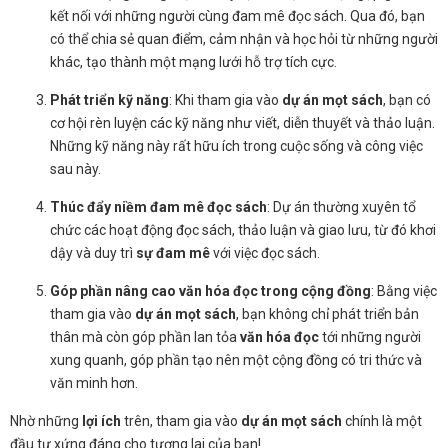
kết nối với những người cùng đam mê đọc sách. Qua đó, bạn
có thể chia sẻ quan điểm, cảm nhận và học hỏi từ những người
khác, tạo thành một mạng lưới hỗ trợ tích cực.
Phát triển kỹ năng
: Khi tham gia vào
dự án mọt sách
, bạn có
cơ hội rèn luyện các kỹ năng như viết, diễn thuyết và thảo luận.
Những kỹ năng này rất hữu ích trong cuộc sống và công việc
sau này.
Thúc đẩy niềm đam mê đọc sách
: Dự án thường xuyên tổ
chức các hoạt động đọc sách, thảo luận và giao lưu, từ đó khơi
dậy và duy trì
sự đam mê
với việc đọc sách.
Góp phần nâng cao văn hóa đọc trong cộng đồng
: Bằng việc
tham gia vào
dự án mọt sách
, bạn không chỉ phát triển bản
thân mà còn góp phần lan tỏa
văn hóa đọc
tới những người
xung quanh, góp phần tạo nên một cộng đồng có tri thức và
văn minh hơn.
Nhờ những
lợi ích
trên, tham gia vào
dự án mọt sách
chính là một
đầu tư xứng đáng cho tương lai của bạn!