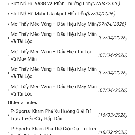
Slot Nổ Hũ VA88 Và Phần Thưởng Lớn
(07/04/2026)
Slot Nổ Hũ Mubet Jackpot Hấp Dẫn
(07/04/2026)
Mơ Thấy Mèo Vàng – Dấu Hiệu May Mắn
(07/04/2026)
Mơ Thấy Mèo Vàng – Dấu Hiệu May Mắn
(07/04/2026)
Và Tài Lộc
Mơ Thấy Mèo Vàng – Dấu Hiệu Tài Lộc
(07/04/2026)
Và May Mắn
Mơ Thấy Mèo Vàng – Dấu Hiệu May Mắn
(07/04/2026)
Và Tài Lộc
Mơ Thấy Mèo Vàng – Dấu Hiệu May Mắn
(07/04/2026)
Và Tài Lộc
Older articles
P-Sports: Khám Phá Xu Hướng Giải Trí
(16/03/2026)
Trực Tuyến Đầy Hấp Dẫn
P-Sports: Khám Phá Thế Giới Giải Trí Trực
(15/03/2026)