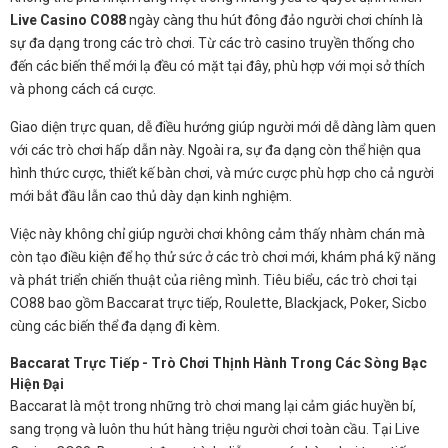
Live Casino CO88
ngày càng thu hút đông đảo người chơi chính là
sự đa dạng trong các trò chơi. Từ các trò casino truyền thống cho
đến các biến thể mới lạ đều có mặt tại đây, phù hợp với mọi sở thích
và phong cách cá cược.
Giao diện trực quan, dễ điều hướng giúp người mới dễ dàng làm quen
với các trò chơi hấp dẫn này. Ngoài ra, sự đa dạng còn thể hiện qua
hình thức cược, thiết kế bàn chơi, và mức cược phù hợp cho cả người
mới bắt đầu lẫn cao thủ dày dạn kinh nghiệm.
Việc này không chỉ giúp người chơi không cảm thấy nhàm chán mà
còn tạo điều kiện để họ thử sức ở các trò chơi mới, khám phá kỹ năng
và phát triển chiến thuật của riêng mình. Tiêu biểu, các trò chơi tại
CO88 bao gồm Baccarat trực tiếp, Roulette, Blackjack, Poker, Sicbo
cùng các biến thể đa dạng đi kèm.
Baccarat Trực Tiếp - Trò Chơi Thịnh Hành Trong Các Sòng Bạc
Hiện Đại
Baccarat là một trong những trò chơi mang lại cảm giác huyền bí,
sang trọng và luôn thu hút hàng triệu người chơi toàn cầu. Tại Live