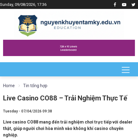
Sunday, 09/08/2026, 17:36
Home
Tin tổng hợp
Live Casino CO88 – Trải Nghiệm Thực Tế
Tuesday - 07/04/2026 09:38
Live casino CO88 mang đến trải nghiệm chơi trực tiếp với dealer
thật, giúp người chơi hòa mình vào không khí casino chuyên
nghiệp.