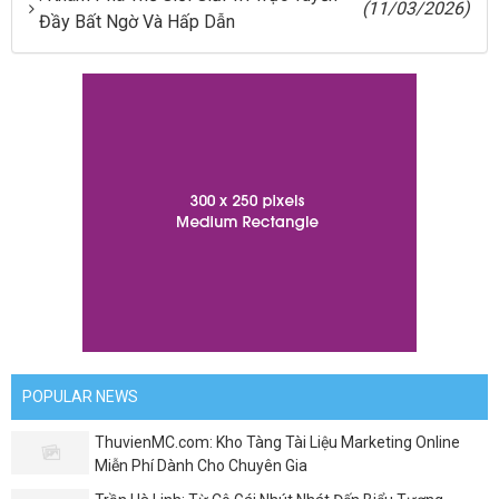
(11/03/2026)
Đầy Bất Ngờ Và Hấp Dẫn
POPULAR NEWS
ThuvienMC.com: Kho Tàng Tài Liệu Marketing Online
Miễn Phí Dành Cho Chuyên Gia