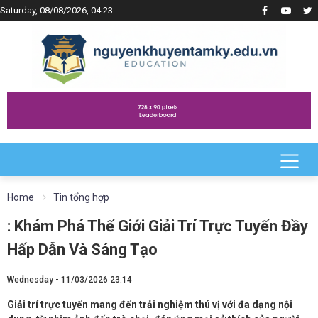
Saturday, 08/08/2026, 04:23
Home
Tin tổng hợp
: Khám Phá Thế Giới Giải Trí Trực Tuyến Đầy
Hấp Dẫn Và Sáng Tạo
Wednesday - 11/03/2026 23:14
Giải trí trực tuyến mang đến trải nghiệm thú vị với đa dạng nội