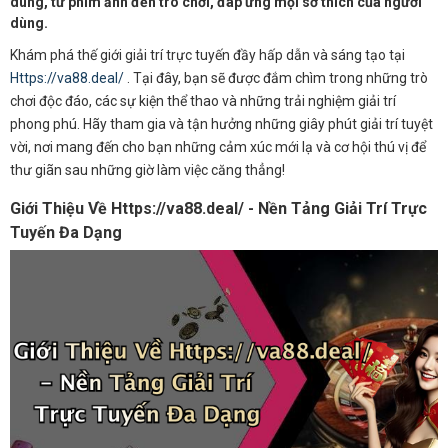
dung, từ phim ảnh đến trò chơi, đáp ứng mọi sở thích của người
dùng.
Khám phá thế giới giải trí trực tuyến đầy hấp dẫn và sáng tạo tại
Https://va88.deal/
. Tại đây, bạn sẽ được đắm chìm trong những trò
chơi độc đáo, các sự kiện thể thao và những trải nghiệm giải trí
phong phú. Hãy tham gia và tận hưởng những giây phút giải trí tuyệt
vời, nơi mang đến cho bạn những cảm xúc mới lạ và cơ hội thú vị để
thư giãn sau những giờ làm việc căng thẳng!
Giới Thiệu Về Https://va88.deal/ - Nền Tảng Giải Trí Trực
Tuyến Đa Dạng