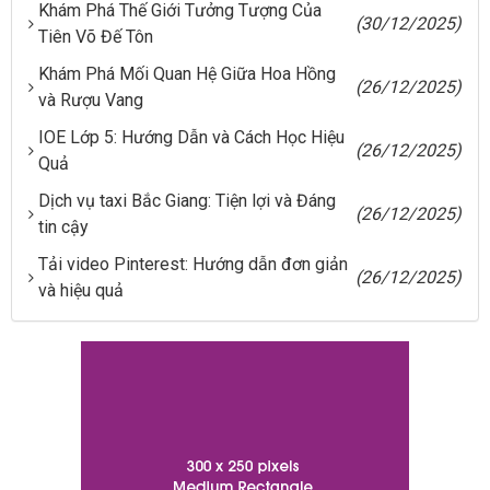
Khám Phá Thế Giới Tưởng Tượng Của
(30/12/2025)
Tiên Võ Đế Tôn
Khám Phá Mối Quan Hệ Giữa Hoa Hồng
(26/12/2025)
và Rượu Vang
IOE Lớp 5: Hướng Dẫn và Cách Học Hiệu
(26/12/2025)
Quả
Dịch vụ taxi Bắc Giang: Tiện lợi và Đáng
(26/12/2025)
tin cậy
Tải video Pinterest: Hướng dẫn đơn giản
(26/12/2025)
và hiệu quả