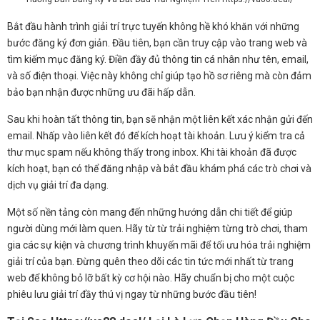
Bắt đầu hành trình giải trí trực tuyến không hề khó khăn với những
bước đăng ký đơn giản. Đầu tiên, bạn cần truy cập vào trang web và
tìm kiếm mục đăng ký. Điền đầy đủ thông tin cá nhân như tên, email,
và số điện thoại. Việc này không chỉ giúp tạo hồ sơ riêng mà còn đảm
bảo bạn nhận được những ưu đãi hấp dẫn.
Sau khi hoàn tất thông tin, bạn sẽ nhận một liên kết xác nhận gửi đến
email. Nhấp vào liên kết đó để kích hoạt tài khoản. Lưu ý kiểm tra cả
thư mục spam nếu không thấy trong inbox. Khi tài khoản đã được
kích hoạt, bạn có thể đăng nhập và bắt đầu khám phá các trò chơi và
dịch vụ giải trí đa dạng.
Một số nền tảng còn mang đến những hướng dẫn chi tiết để giúp
người dùng mới làm quen. Hãy từ từ trải nghiệm từng trò chơi, tham
gia các sự kiện và chương trình khuyến mãi để tối ưu hóa trải nghiệm
giải trí của bạn. Đừng quên theo dõi các tin tức mới nhất từ trang
web để không bỏ lỡ bất kỳ cơ hội nào. Hãy chuẩn bị cho một cuộc
phiêu lưu giải trí đầy thú vị ngay từ những bước đầu tiên!