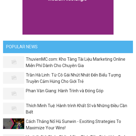
POPULAR NEWS
ThuvienMC.com: Kho Tàng Tài Liệu Marketing Online
Miễn Phí Dành Cho Chuyên Gia
Trần Hà Linh: Từ Cô Gái Nhút Nhát Đến Biểu Tượng
Truyền Cảm Hứng Cho Giới Trẻ
Phan Văn Giang: Hành Trình và Đóng Góp
Thích Minh Tuệ: Hành trình Khất Sĩ và Những Điều Cần
Biết
Cách Thắng Nổ Hũ Sunwin - Exciting Strategies To
Maximize Your Wins!