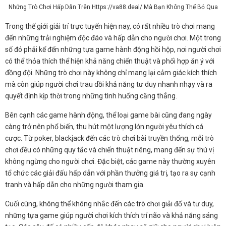
Những Trò Chơi Hấp Dẫn Trên Https://va88.deal/ Mà Bạn Không Thể Bỏ Qua
Trong thế giới giải trí trực tuyến hiện nay, có rất nhiều trò chơi mang
đến những trải nghiệm độc đáo và hấp dẫn cho người chơi. Một trong
số đó phải kể đến những tựa game hành động hồi hộp, nơi người chơi
có thể thỏa thích thể hiện khả năng chiến thuật và phối hợp ăn ý với
đồng đội. Những trò chơi này không chỉ mang lại cảm giác kích thích
mà còn giúp người chơi trau dồi khả năng tư duy nhanh nhạy và ra
quyết định kịp thời trong những tình huống căng thẳng.
Bên cạnh các game hành động, thể loại game bài cũng đang ngày
càng trở nên phổ biến, thu hút một lượng lớn người yêu thích cá
cược. Từ poker, blackjack đến các trò chơi bài truyền thống, mỗi trò
chơi đều có những quy tắc và chiến thuật riêng, mang đến sự thú vị
không ngừng cho người chơi. Đặc biệt, các game này thường xuyên
tổ chức các giải đấu hấp dẫn với phần thưởng giá trị, tạo ra sự cạnh
tranh và hấp dẫn cho những người tham gia.
Cuối cùng, không thể không nhắc đến các trò chơi giải đố và tư duy,
những tựa game giúp người chơi kích thích trí não và khả năng sáng