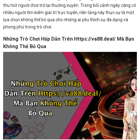
thu hút người chơi trở lại thường xuyên. Trong bối cảnh ngày càng có
nhiều người tìm kiếm giải trí trực tuyến, nền tảng này thực sự là một
lựa chọn không thể bỏ qua cho những ai yêu thích sự đa dạng và
phong phú trong trò chơi.
Những Trò Chơi Hấp Dẫn Trên Https://va88.deal/ Mà Bạn
Không Thể Bỏ Qua