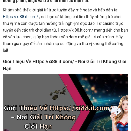
hưởng phim, nhạc và trò chơi mọi lúc mọi nơi.
Khám phá thế giới giải trí trực tuyến đầy mê hoặc và hấp dẫn tại
Https://xi88.it.com/
, nơi bạn sẽ không chỉ tìm thấy những trò chơi
thú vị mà còn được tận hưởng trải nghiệm độc đáo. Từ casino trực
tuyến đến các trò chơi điện tử, Https://xi88.it.com/ mang đến cho bạn
vô vàn lựa chọn, giúp bạn thỏa mãn đam mê giải trí của mình. Hãy
tham gia ngay để cảm nhận sự sôi động và thú vị không thể cưỡng
lại!
Giới Thiệu Về Https://xi88.it.com/ - Nơi Giải Trí Không Giới
Hạn