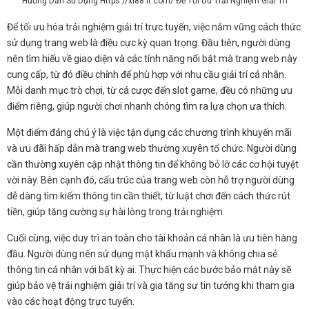
Hướng Dẫn Sử Dụng Https://xi88.it.com/ Để Tối Ưu Trải Nghiệm Giải Trí
Để tối ưu hóa trải nghiệm giải trí trực tuyến, việc nắm vững cách thức
sử dụng trang web là điều cực kỳ quan trọng. Đầu tiên, người dùng
nên tìm hiểu về giao diện và các tính năng nổi bật mà trang web này
cung cấp, từ đó điều chỉnh để phù hợp với nhu cầu giải trí cá nhân.
Mỗi danh mục trò chơi, từ cá cược đến slot game, đều có những ưu
điểm riêng, giúp người chơi nhanh chóng tìm ra lựa chọn ưa thích.
Một điểm đáng chú ý là việc tận dụng các chương trình khuyến mãi
và ưu đãi hấp dẫn mà trang web thường xuyên tổ chức. Người dùng
cần thường xuyên cập nhật thông tin để không bỏ lỡ các cơ hội tuyệt
vời này. Bên cạnh đó, cấu trúc của trang web còn hỗ trợ người dùng
dễ dàng tìm kiếm thông tin cần thiết, từ luật chơi đến cách thức rút
tiền, giúp tăng cường sự hài lòng trong trải nghiệm.
Cuối cùng, việc duy trì an toàn cho tài khoản cá nhân là ưu tiên hàng
đầu. Người dùng nên sử dụng mật khẩu mạnh và không chia sẻ
thông tin cá nhân với bất kỳ ai. Thực hiện các bước bảo mật này sẽ
giúp bảo vệ trải nghiệm giải trí và gia tăng sự tin tưởng khi tham gia
vào các hoạt động trực tuyến.