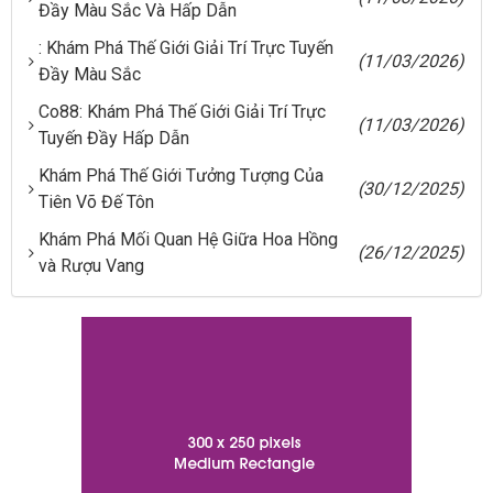
Đầy Màu Sắc Và Hấp Dẫn
: Khám Phá Thế Giới Giải Trí Trực Tuyến
(11/03/2026)
Đầy Màu Sắc
Co88: Khám Phá Thế Giới Giải Trí Trực
(11/03/2026)
Tuyến Đầy Hấp Dẫn
Khám Phá Thế Giới Tưởng Tượng Của
(30/12/2025)
Tiên Võ Đế Tôn
Khám Phá Mối Quan Hệ Giữa Hoa Hồng
(26/12/2025)
và Rượu Vang