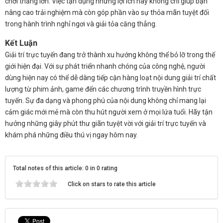
chơi thắng lớn. Việc tận dụng những lợi ích này không chỉ giúp bạn
nâng cao trải nghiệm mà còn góp phần vào sự thỏa mãn tuyệt đối
trong hành trình nghỉ ngơi và giải tỏa căng thẳng.
Kết Luận
Giải trí trực tuyến đang trở thành xu hướng không thể bỏ lỡ trong thế
giới hiện đại. Với sự phát triển nhanh chóng của công nghệ, người
dùng hiện nay có thể dễ dàng tiếp cận hàng loạt nội dung giải trí chất
lượng từ phim ảnh, game đến các chương trình truyền hình trực
tuyến. Sự đa dạng và phong phú của nội dung không chỉ mang lại
cảm giác mới mẻ mà còn thu hút người xem ở mọi lứa tuổi. Hãy tận
hưởng những giây phút thư giãn tuyệt vời với giải trí trực tuyến và
khám phá những điều thú vị ngay hôm nay.
Total notes of this article: 0 in 0 rating
Click on stars to rate this article