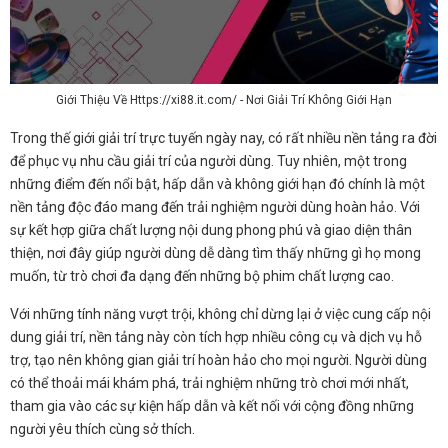
Giới Thiệu Về Https://xi88.it.com/ - Nơi Giải Trí Không Giới Hạn
Trong thế giới giải trí trực tuyến ngày nay, có rất nhiều nền tảng ra đời
để phục vụ nhu cầu giải trí của người dùng. Tuy nhiên, một trong
những điểm đến nổi bật, hấp dẫn và không giới hạn đó chính là một
nền tảng độc đáo mang đến trải nghiệm người dùng hoàn hảo. Với
sự kết hợp giữa chất lượng nội dung phong phú và giao diện thân
thiện, nơi đây giúp người dùng dễ dàng tìm thấy những gì họ mong
muốn, từ trò chơi đa dạng đến những bộ phim chất lượng cao.
Với những tính năng vượt trội, không chỉ dừng lại ở việc cung cấp nội
dung giải trí, nền tảng này còn tích hợp nhiều công cụ và dịch vụ hỗ
trợ, tạo nên không gian giải trí hoàn hảo cho mọi người. Người dùng
có thể thoải mái khám phá, trải nghiệm những trò chơi mới nhất,
tham gia vào các sự kiện hấp dẫn và kết nối với cộng đồng những
người yêu thích cùng sở thích.