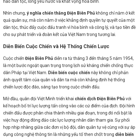
hào dân tộc, lòng yêu nước và khát vọng hòa bình.
Nhìn chung,
ý nghĩa chiến thắng Điện Biên Phủ
không chỉ nằm ở kết
quả quân sự, mà còn nằm ở việc khẳng định quyền tự quyết của một
dân tộc, thúc đẩy cuộc đấu tranh vì hòa bình và công lý, và tạo tiền đề
cho sự phát triển và đoàn kết của Việt Nam trong tương lai.
Diễn Biến Cuộc Chiến và Hệ Thống Chiến Lược
Cuộc chiến
Điện Biên Phủ
diễn ra từ tháng 3 đến tháng 5 năm 1954,
là một bước ngoặt quan trọng trong lịch sử kháng chiến chống thực
dân Pháp tại Việt Nam.
Diễn biến cuộc chiến
này không chỉ phản
ánh quyết tâm của quân và dân ta mà còn khẳng định hệ thống
chiến lược độc đáo, sáng tạo trong cuộc chiến đấu.
Mở đầu, quân đội Việt Minh triển khai
chiến dịch Điện Biên Phủ
với
kế hoạch bố trí lực lượng tấn công vào các cứ điểm của địch. Đội hình
chiến đấu được phân chia thành nhiều giai đoạn, trong đó nổi bật là
việc huy động đông đảo các lực lượng nhân dân tham gia. Sự phối
hợp nhịp nhàng giữa các đơn vị bộ đội, dân quân tự vệ cùng với sự áp
dụng công nghệ thông tin là những yếu tố then chốt trong
diễn biến