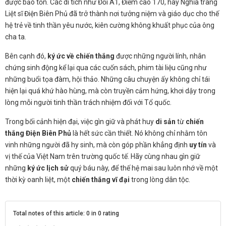
được bảo tồn. Các di tích như Đồi A1, Điểm cao 170, hay Nghĩa trang
Liệt sĩ Điện Biên Phủ đã trở thành nơi tưởng niệm và giáo dục cho thế
hệ trẻ về tinh thần yêu nước, kiên cường không khuất phục của ông
cha ta.
Bên cạnh đó,
ký ức về chiến thắng
được những người lính, nhân
chứng sinh động kể lại qua các cuốn sách, phim tài liệu cũng như
những buổi tọa đàm, hội thảo. Những câu chuyện ấy không chỉ tái
hiện lại quá khứ hào hùng, mà còn truyền cảm hứng, khơi dậy trong
lòng mỗi người tinh thần trách nhiệm đối với Tổ quốc.
Trong bối cảnh hiện đại, việc gìn giữ và phát huy
di sản
từ
chiến
thắng Điện Biên Phủ
là hết sức cần thiết. Nó không chỉ nhằm tôn
vinh những người đã hy sinh, mà còn góp phần khẳng định
uy tín
và
vị thế của Việt Nam trên trường quốc tế. Hãy cùng nhau gìn giữ
những
ký ức lịch sử
quý báu này, để thế hệ mai sau luôn nhớ về một
thời kỳ oanh liệt, một
chiến thắng vĩ đại
trong lòng dân tộc.
Total notes of this article: 0 in 0 rating