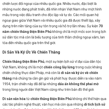
chiến lược đối ngoại của nhiều quốc gia. Nhiều nước, đặc biệt là
những nước đang phát triển, đã nhìn nhận Việt Nam như một hình
mẫu trong việc đấu tranh cho độc lập và tự do. Các mối quan hệ
ngoại giao giữa Việt Nam và nhiều quốc gia đã được thiết lập, xây
dựng trên nền tảng của sự tôn trọng và hỗ trợ lẫn nhau. Sự kiện
70
năm chiến thắng Điện Biên Phủ
không chỉ là một mốc son trong lịch
sử dân tộc mà còn là biểu tượng của tinh thần chống ngoại xâm, lan
tỏa đến nhiều quốc gia trên thế giới.
Di Sản Và Ký Ức Về Chiến Thắng
Chiến thắng Điện Biên Phủ
, một sự kiện lịch sử vĩ đại của dân tộc
Việt Nam, không chỉ là một
chiến công lẫy lừng
trong cuộc kháng
chiến chống thực dân Pháp, mà còn là
di sản và ký ức về chiến
thắng
mà chúng ta cần gìn giữ và phát huy. Được diễn ra vào năm
1954, trận chiến này đã để lại những
dấu ấn không thể phai mờ
trong lòng người dân Việt Nam cũng như trên bản đồ thế giới.
Di sản văn hóa
từ
chiến thắng Điện Biên Phủ
không chỉ thể hiện qua
các tác phẩm nghệ thuật, văn học mà còn qua những
di tích lịch sử