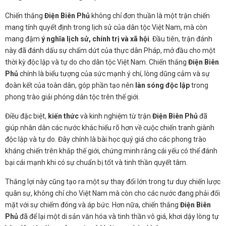
Chiến thắng
Điện Biên Phủ
không chỉ đơn thuần là một trận chiến
mang tính quyết định trong lịch sử của dân tộc Việt Nam, mà còn
mang đậm
ý nghĩa lịch sử, chính trị và xã hội
. Đầu tiên, trận đánh
này đã đánh dấu sự chấm dứt của thực dân Pháp, mở đầu cho một
thời kỳ độc lập và tự do cho dân tộc Việt Nam. Chiến thắng
Điện Biên
Phủ
chính là biểu tượng của sức mạnh ý chí, lòng dũng cảm và sự
đoàn kết của toàn dân, góp phần tạo nên
làn sóng độc lập
trong
phong trào giải phóng dân tộc trên thế giới.
Điều đặc biệt,
kiến thức
và kinh nghiệm từ trận
Điện Biên Phủ
đã
giúp nhân dân các nước khác hiểu rõ hơn về cuộc chiến tranh giành
độc lập và tự do. Đây chính là bài học quý giá cho các phong trào
kháng chiến trên khắp thế giới, chứng minh rằng cái yếu có thể đánh
bại cái mạnh khi có sự chuẩn bị tốt và tinh thần quyết tâm.
Thắng lợi này cũng tạo ra một sự thay đổi lớn trong tư duy chiến lược
quân sự, không chỉ cho Việt Nam mà còn cho các nước đang phải đối
mặt với sự chiếm đóng và áp bức. Hơn nữa, chiến thắng
Điện Biên
Phủ
đã để lại một di sản văn hóa và tinh thần vô giá, khơi dậy lòng tự