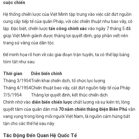
cuộc chiến
.
Hệ thống chiến lược của Việt Minh tập trung vào việc cắt đứt nguồn
cung cấp tiếp tế của quân Pháp, với các chiến thuật như bao vây, cô
lập. Đặc biệt, chiến lược
tấn công chính xác
vào ngày 7 tháng 5 đã
giúp Việt Minh giành được thắng lợi quyết định, góp phần viết nên
trang sử vàng của dân tộc.
Để minh họa rõ hơn về các giai đoạn trận tuyến, ta có thể lập bảng
tóm tắt như sau:
Thời gian
Diễn biến chính
Tháng 3/1954
Triển khai chiến dịch, tổ chức lực lượng
Tháng 4/1954
Chiến thuật bao vây, cắt đứt nguồn tiếp tế của Pháp
7/5/1954
Thắng lợi quyết định, kết thúc chiến dịch
Chính nhờ vào
diễn biến chiến lược
chất lượng và sự kiên trì, lòng
quyết tâm của quân dân mà
70 năm chiến thắng Điện Biên Phủ
vẫn
vang vọng trong lòng mỗi người Việt Nam, là nguồn cảm hứng bất
tận cho các thế hệ sau này.
Tác Động Đến Quan Hệ Quốc Tế