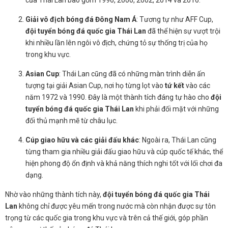
Giải vô địch bóng đá Đông Nam Á
: Tương tự như AFF Cup,
đội tuyển bóng đá quốc gia Thái Lan
đã thể hiện sự vượt trội
khi nhiều lần lên ngôi vô địch, chứng tỏ sự thống trị của họ
trong khu vực.
Asian Cup
: Thái Lan cũng đã có những màn trình diễn ấn
tượng tại giải Asian Cup, nơi họ từng lọt vào
tứ kết
vào các
năm 1972 và 1990. Đây là một thành tích đáng tự hào cho
đội
tuyển bóng đá quốc gia Thái Lan
khi phải đối mặt với những
đối thủ mạnh mẽ từ châu lục.
Cúp giao hữu và các giải đấu khác
: Ngoài ra, Thái Lan cũng
từng tham gia nhiều giải đấu giao hữu và cúp quốc tế khác, thể
hiện phong độ ổn định và khả năng thích nghi tốt với lối chơi đa
dạng.
Nhờ vào những thành tích này,
đội tuyển bóng đá quốc gia Thái
Lan
không chỉ được yêu mến trong nước mà còn nhận được sự tôn
trọng từ các quốc gia trong khu vực và trên cả thế giới, góp phần