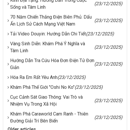
Kinh Địa Tạng: Hướng Dẫn Trong Cuộc
(23/12/2025)
Sống và Tâm Linh
70 Năm Chiến Thắng Điện Biên Phủ: Dấu
(23/12/2025)
Ấn Lịch Sử Cách Mạng Việt Nam
Tải Video Douyin: Hướng Dẫn Chi Tiết
(23/12/2025)
Vàng Sinh Diễn: Khám Phá Ý Nghĩa và
(23/12/2025)
Tâm Linh
Hướng Dẫn Tra Cứu Hóa Đơn Điện Tử Đơn
(23/12/2025)
Giản
Hóa Ra Em Rất Yêu Anh
(23/12/2025)
Khám Phá Thế Giới "Oshi No Ko"
(23/12/2025)
Cục Cảnh Sát Giao Thông: Vai Trò và
(23/12/2025)
Nhiệm Vụ Trong Xã Hội
Khám Phá Caraworld Cam Ranh - Thiên
(23/12/2025)
Đường Giải Trí Bên Biển
Older articles