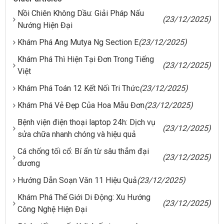
Nồi Chiên Không Dầu: Giải Pháp Nấu
(23/12/2025)
Nướng Hiện Đại
Khám Phá Ang Mutya Ng Section E
(23/12/2025)
Khám Phá Thì Hiện Tại Đơn Trong Tiếng
(23/12/2025)
Việt
Khám Phá Toán 12 Kết Nối Tri Thức
(23/12/2025)
Khám Phá Vẻ Đẹp Của Hoa Mẫu Đơn
(23/12/2025)
Bệnh viện điện thoại laptop 24h: Dịch vụ
(23/12/2025)
sửa chữa nhanh chóng và hiệu quả
Cá chống tối cổ: Bí ẩn từ sâu thẳm đại
(23/12/2025)
dương
Hướng Dẫn Soạn Văn 11 Hiệu Quả
(23/12/2025)
Khám Phá Thế Giới Di Động: Xu Hướng
(23/12/2025)
Công Nghệ Hiện Đại