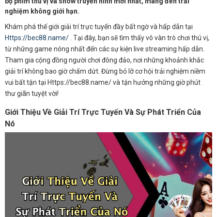
bộ phim thú vị và show truyền hình mới nhất, mang đến trải
nghiệm không giới hạn.
Khám phá thế giới giải trí trực tuyến đầy bất ngờ và hấp dẫn tại
Https://bec88.name/
. Tại đây, bạn sẽ tìm thấy vô vàn trò chơi thú vị,
từ những game nóng nhất đến các sự kiện live streaming hấp dẫn.
Tham gia cộng đồng người chơi đông đảo, nơi những khoảnh khắc
giải trí không bao giờ chấm dứt. Đừng bỏ lỡ cơ hội trải nghiệm niềm
vui bất tận tại Https://bec88.name/ và tận hưởng những giờ phút
thư giãn tuyệt vời!
Giới Thiệu Về Giải Trí Trực Tuyến Và Sự Phát Triển Của
Nó