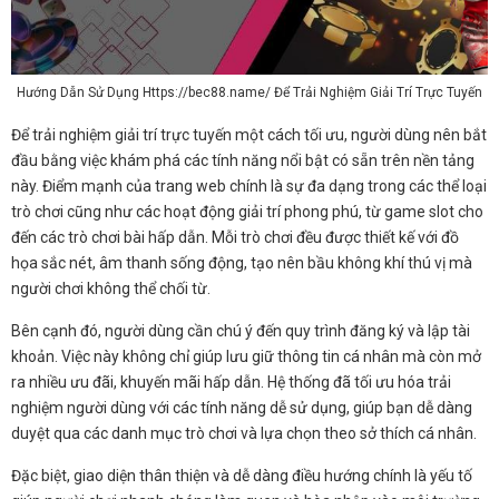
Hướng Dẫn Sử Dụng Https://bec88.name/ Để Trải Nghiệm Giải Trí Trực Tuyến
Để trải nghiệm giải trí trực tuyến một cách tối ưu, người dùng nên bắt
đầu bằng việc khám phá các tính năng nổi bật có sẵn trên nền tảng
này. Điểm mạnh của trang web chính là sự đa dạng trong các thể loại
trò chơi cũng như các hoạt động giải trí phong phú, từ game slot cho
đến các trò chơi bài hấp dẫn. Mỗi trò chơi đều được thiết kế với đồ
họa sắc nét, âm thanh sống động, tạo nên bầu không khí thú vị mà
người chơi không thể chối từ.
Bên cạnh đó, người dùng cần chú ý đến quy trình đăng ký và lập tài
khoản. Việc này không chỉ giúp lưu giữ thông tin cá nhân mà còn mở
ra nhiều ưu đãi, khuyến mãi hấp dẫn. Hệ thống đã tối ưu hóa trải
nghiệm người dùng với các tính năng dễ sử dụng, giúp bạn dễ dàng
duyệt qua các danh mục trò chơi và lựa chọn theo sở thích cá nhân.
Đặc biệt, giao diện thân thiện và dễ dàng điều hướng chính là yếu tố