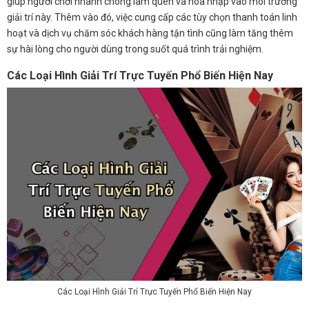
giúp người chơi nhanh chóng làm quen và hòa nhập vào môi trường
giải trí này. Thêm vào đó, việc cung cấp các tùy chọn thanh toán linh
hoạt và dịch vụ chăm sóc khách hàng tận tình cũng làm tăng thêm
sự hài lòng cho người dùng trong suốt quá trình trải nghiệm.
Các Loại Hình Giải Trí Trực Tuyến Phổ Biến Hiện Nay
Các Loại Hình Giải Trí Trực Tuyến Phổ Biến Hiện Nay