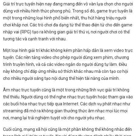
Giải trí trực tuyến hiện nay đang mang đến vô vàn lựa chọn cho người
dùng với nhiều hình thức phong phú. Trong số đó, game trực tuyến là
một trong những loại hình phổ biến nhất, thu hút hàng triệu người
chơi khắp nơi. Các trò chơi đa dạng từ thể thao điện tử cho đến game
nhập vai (RPG) tạo ra không gian giải trí thú vị, nơi người chơi có thể
tương tác và cạnh tranh với nhau.
Một loại hình giải trí khác không kém phần hấp dẫn là xem video trực
tuyến. Các nền tảng video cho phép người dùng xem phim, chương
trình truyền hình, và cả các video ngắn do người dùng tự làm. Điều
này không chỉ đáp ứng nhiều sở thích khác nhau mà còn tạo cơ hội
cho nhiều người sáng tạo nội dung thể hiện tài năng của mình.
Âm nhạc trực tuyến cũng là một trong những lĩnh vực giải trí không
thể thiếu. Người dùng có thể nghe nhạc trực tuyến hoặc tham gia vào
các buổi hòa nhạc trực tiếp qua Internet. Các dịch vụ phát nhạc như
streaming đã mở ra không gian thưởng thức âm nhạc mọi lúc mọi
nơi, mang lại trải nghiệm tuyệt vời cho người yêu nhạc.
Cuối cùng, mạng xã hội cũng là một phần không thể không nhắc đến