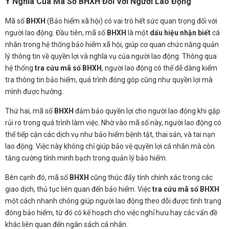
Ý Nghĩa Của Mã Số BHXH Đối Với Người Lao Động
Mã số
BHXH
(Bảo hiểm xã hội) có vai trò hết sức quan trọng đối với
người lao động. Đầu tiên, mã số
BHXH
là một
dấu hiệu nhận biết
cá
nhân trong hệ thống bảo hiểm xã hội, giúp cơ quan chức năng quản
lý thông tin về quyền lợi và nghĩa vụ của người lao động. Thông qua
hệ thống
tra cứu mã số BHXH
, người lao động có thể dễ dàng kiểm
tra thông tin bảo hiểm, quá trình đóng góp cũng như quyền lợi mà
mình được hưởng.
Thứ hai, mã số
BHXH
đảm bảo quyền lợi cho người lao động khi gặp
rủi ro trong quá trình làm việc. Nhờ vào mã số này, người lao động có
thể tiếp cận các dịch vụ như bảo hiểm bệnh tật, thai sản, và tai nạn
lao động. Việc này không chỉ giúp bảo vệ quyền lợi cá nhân mà còn
tăng cường tính minh bạch trong quản lý bảo hiểm.
Bên cạnh đó, mã số
BHXH
cũng thúc đẩy tính chính xác trong các
giao dịch, thủ tục liên quan đến bảo hiểm. Việc
tra cứu mã số BHXH
một cách nhanh chóng giúp người lao động theo dõi được tình trạng
đóng bảo hiểm, từ đó có kế hoạch cho việc nghỉ hưu hay các vấn đề
khác liên quan đến ngân sách cá nhân.