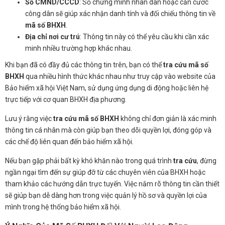
Số CMND/CCCD
: Số chứng minh nhân dân hoặc căn cước
công dân sẽ giúp xác nhận danh tính và đối chiếu thông tin về
mã số BHXH
.
Địa chỉ nơi cư trú
: Thông tin này có thể yêu cầu khi cần xác
minh nhiều trường hợp khác nhau.
Khi bạn đã có đầy đủ các thông tin trên, bạn có thể
tra cứu mã số
BHXH
qua nhiều hình thức khác nhau như truy cập vào website của
Bảo hiểm xã hội Việt Nam, sử dụng ứng dụng di động hoặc liên hệ
trực tiếp với cơ quan BHXH địa phương.
Lưu ý rằng việc
tra cứu mã số BHXH
không chỉ đơn giản là xác minh
thông tin cá nhân mà còn giúp bạn theo dõi quyền lợi, đóng góp và
các chế độ liên quan đến bảo hiểm xã hội.
Nếu bạn gặp phải bất kỳ khó khăn nào trong quá trình
tra cứu
, đừng
ngần ngại tìm đến sự giúp đỡ từ các chuyên viên của BHXH hoặc
tham khảo các hướng dẫn trực tuyến. Việc nắm rõ thông tin cần thiết
sẽ giúp bạn dễ dàng hơn trong việc quản lý hồ sơ và quyền lợi của
mình trong hệ thống bảo hiểm xã hội.