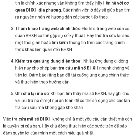
tin là chính xác nhưng vẫn không tìm thấy, hãy
liên hệ với cơ
quan BHXH địa phương
. Các nhân viên ở đây sẽ giúp bạn tìm
ra nguyên nhân và hướng dẫn các bước tiếp theo.
Tham khảo trang web chính thức
: Đôi khi, trang web của cơ
quan BHXH có thể gặp sự cố kỹ thuật. Hãy thử tra cứu lại sau
một thời gian hoặc tìm kiếm thông tin trên các trang chính
thức khác liên quan đến BHXH.
Kiểm tra qua ứng dụng điện thoại
: Nhiều ứng dụng di động
hiện nay cho phép bạn
tra cứu mã số BHXH
nhanh chóng và
tiện lợi. Đảm bảo rằng bạn đã tải xuống ứng dụng chính thức
và thực hiện theo hướng dẫn.
Ghi chú lại mã số
: Khi bạn tìm thấy mã số BHXH, hãy ghi chú
và lưu trữ nó ở một nơi an toàn để có thể sử dụng cho các lần
tra cứu sau mà không gặp khó khăn.
Việc
tra cứu mã số BHXH
không chỉ là một yêu cầu cần thiết mà còn
là quyền lợi của bạn. Hãy chủ động thực hiện các bước trên để bảo
đảm quyền lợi của mình một cách hiệu quả nhất.