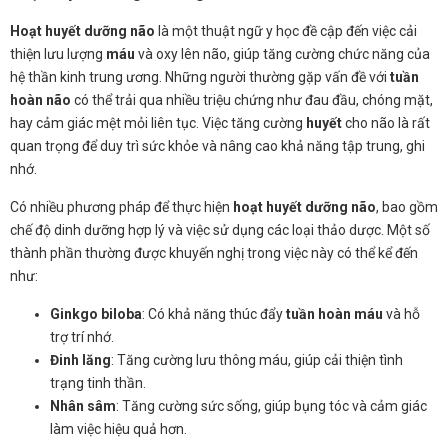
Hoạt huyết dưỡng não
là một thuật ngữ y học đề cập đến việc cải
thiện lưu lượng
máu
và oxy lên não, giúp tăng cường chức năng của
hệ thần kinh trung ương. Những người thường gặp vấn đề với
tuần
hoàn não
có thể trải qua nhiều triệu chứng như đau đầu, chóng mặt,
hay cảm giác mệt mỏi liên tục. Việc tăng cường
huyết
cho não là rất
quan trọng để duy trì sức khỏe và nâng cao khả năng tập trung, ghi
nhớ.
Có nhiều phương pháp để thực hiện
hoạt huyết dưỡng não
, bao gồm
chế độ dinh dưỡng hợp lý và việc sử dụng các loại thảo dược. Một số
thành phần thường được khuyến nghị trong việc này có thể kể đến
như:
Ginkgo biloba
: Có khả năng thúc đẩy
tuần hoàn máu
và hỗ
trợ trí nhớ.
Đinh lăng
: Tăng cường lưu thông máu, giúp cải thiện tình
trạng tinh thần.
Nhân sâm
: Tăng cường sức sống, giúp bụng tóc và cảm giác
làm việc hiệu quả hơn.