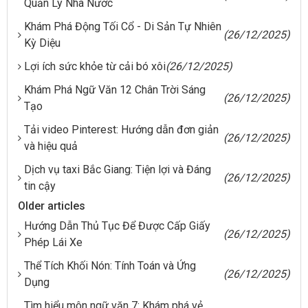
Quản Lý Nhà Nước
Khám Phá Động Tối Cổ - Di Sản Tự Nhiên
(26/12/2025)
Kỳ Diệu
Lợi ích sức khỏe từ cải bó xôi
(26/12/2025)
Khám Phá Ngữ Văn 12 Chân Trời Sáng
(26/12/2025)
Tạo
Tải video Pinterest: Hướng dẫn đơn giản
(26/12/2025)
và hiệu quả
Dịch vụ taxi Bắc Giang: Tiện lợi và Đáng
(26/12/2025)
tin cậy
Older articles
Hướng Dẫn Thủ Tục Để Được Cấp Giấy
(26/12/2025)
Phép Lái Xe
Thể Tích Khối Nón: Tính Toán và Ứng
(26/12/2025)
Dụng
Tìm hiểu môn ngữ văn 7: Khám phá vẻ