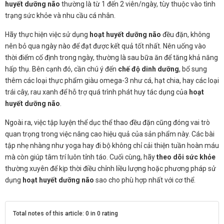
huyết dưỡng não
thường là từ 1 đến 2 viên/ngày, tùy thuộc vào tình
trạng sức khỏe và nhu cầu cá nhân.
Hãy thực hiện việc sử dụng
hoạt huyết dưỡng não
đều đặn, không
nên bỏ qua ngày nào để đạt được kết quả tốt nhất. Nên uống vào
thời điểm cố định trong ngày, thường là sau bữa ăn để tăng khả năng
hấp thụ. Bên cạnh đó, cần chú ý đến
chế độ dinh dưỡng
, bổ sung
thêm các loại thực phẩm giàu omega-3 như cá, hạt chia, hay các loại
trái cây, rau xanh để hỗ trợ quá trình phát huy tác dụng của
hoạt
huyết dưỡng não
.
Ngoài ra, việc tập luyện thể dục thể thao đều đặn cũng đóng vai trò
quan trọng trong việc nâng cao hiệu quả của sản phẩm này. Các bài
tập nhẹ nhàng như yoga hay đi bộ không chỉ cải thiện tuần hoàn máu
mà còn giúp tâm trí luôn tỉnh táo. Cuối cùng, hãy
theo dõi sức khỏe
thường xuyên để kịp thời điều chỉnh liều lượng hoặc phương pháp sử
dụng
hoạt huyết dưỡng não
sao cho phù hợp nhất với cơ thể.
Total notes of this article: 0 in 0 rating