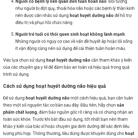
Người có bệnh lý liên quan đến tuần hoàn não
: Đối tượng
như người bị đột quỵ, thoái hóa não hoặc các bệnh lý thần kinh
nên được cân nhắc sử dụng
hoạt huyết dưỡng não
để hỗ trợ
điều trị và phục hồi chức năng.
Người trẻ tuổi có thói quen sinh hoạt không lành mạnh
:
Những người có nguy cơ cao về vấn đề huyết áp hoặc lối sống
ít vận động cũng nên sử dụng để cải thiện tuần hoàn máu.
Việc lựa chọn sử dụng
hoạt huyết dưỡng não
cần tham khảo ý kiến
của các chuyên gia y tế để đảm bảo an toàn và hiệu quả trong quá
trình sử dụng.
Cách sử dụng hoạt huyết dưỡng não hiệu quả
Để sử dụng
hoạt huyết dưỡng não
một cách hiệu quả, bạn cần tuân
theo một số nguyên tắc cơ bản sau đây. Đầu tiên, hãy chọn
sản
phẩm chất lượng
, đảm bảo nguồn gốc rõ ràng và có chứng nhận an
toàn sức khỏe. Trước khi bắt đầu sử dụng, tốt nhất bạn nên tham
khảo ý kiến của bác sĩ hoặc chuyên gia dinh dưỡng để xác định liều
lượng phù hợp. Thông thường, liều dùng được khuyên dùng cho
hoạt