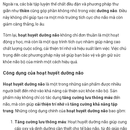
Ngoài ra, các bài tập luyện thể chất đều đặn và phương pháp thư
giãn như
thiền
cũng góp phần không nhỏ trong việc
dưỡng não
. Điều
này không chỉ giúp tạo ra một môi trường tích cực cho não mà còn
giảm căng thẳng, lo âu.
Tóm lại,
hoạt huyết dưỡng não
không chỉ đơn thuần là một hoạt
động y học, mà còn là một quy trình tích cực nhằm giúp nâng cao
chất lượng cuộc sống, cải thiện trí nhớ và hiệu suất làm việc. Việc chú
trọng đến các phương pháp này sẽ giúp bạn bảo vệ và gìn giữ sức
khỏe não bộ của mình một cách hiệu quả.
Công dụng của hoạt huyết dưỡng não
Hoạt huyết dưỡng não
là một trong những sản phẩm được nhiều
người biết đến nhờ vào khả năng cải thiện sức khỏe não bộ. Sản
phẩm này không chỉ có tác dụng
tăng cường lưu thông máu
đến
não, mà còn giúp
cải thiện trí nhớ
và
tăng cường khả năng tập
trung
. Những công dụng chính của
hoạt huyết dưỡng não
bao gồm:
Tăng cường lưu thông máu
: Hoạt huyết dưỡng não giúp cung
cấp oxy và dinh dưỡng cần thiết cho tế bào não, từ đó giúp não