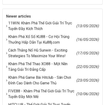
Newer articles
11WIN: Khám Phá Thế Giới Giải Trí Trực
(13/05/2026)
Tuyến Đầy Kích Thích
Khám Phá Xổ Số KU88 - Cơ Hội Trúng
(16/05/2026)
Thưởng Hấp Dẫn Tại Ku88j.com
Cách Thắng Nổ Hũ Sunwin - Exciting
(17/05/2026)
Strategies To Maximize Your Wins!
Khám Phá Thể Thao XO88 - Một Nền
(22/05/2026)
Tảng Giải Trí Đẳng Cấp
Khám Phá Game Bài Hitclub - Sân Chơi
(23/05/2026)
Đỉnh Cao Dành Cho Game Thủ
FIVE88 - Khám Phá Thế Giới Giải Trí Trực
(10/06/2026)
Tuyến Đầy Mới Mẻ
HITCLUB - Thế Giới Giải Trí Trực Tuyến