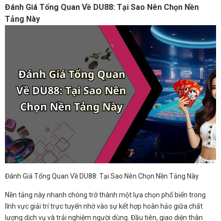
Đánh Giá Tổng Quan Về DU88: Tại Sao Nên Chọn Nền
Tảng Này
Đánh Giá Tổng Quan Về DU88: Tại Sao Nên Chọn Nền Tảng Này
Nền tảng này nhanh chóng trở thành một lựa chọn phổ biến trong
lĩnh vực giải trí trực tuyến nhờ vào sự kết hợp hoàn hảo giữa chất
lượng dịch vụ và trải nghiệm người dùng. Đầu tiên, giao diện thân