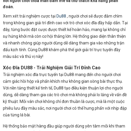
nơi người chơi thỏa mãn đam mê và thử thách khả năng phán
đoán.
Xem xét trải nghiệm cược tại
Du88
, người chơi sẽ được đắm chìm
trong không gian giải trí đỉnh cao với trò chơi xóc đĩa đầy hấp dẫn. Tại
đây, từng bước đặt cược được thiết kế hoàn hảo, mang lại không chỉ
sự hứng khởi mà còn cơ hội thắng lớn. Hệ thống giao diện thân thiện
và nhanh chóng giúp người dùng dễ dàng tham gia vào những trận
đấu kịch tính. Cùng Du88 khám phá thế giới giải trí trực tuyến đầy
màu sắc và thú vị này!
Xóc Đĩa DU88 - Trải Nghiệm Giải Trí Đỉnh Cao
Trải nghiệm xóc đĩa trực tuyến tại Du88 mang đến cho người chơi
cảm giác hồi hộp và phấn khích như không gian sòng bài thực thụ.
Với nền tảng thiết kế tinh tế, Du88 tạo điều kiện thuận lợi cho người
dùng, dễ dàng tham gia các trò chơi mà không phải lo lắng về vấn đề
kỹ thuật. Mỗi ván chơi không chỉ đơn thuần là cược, mà là một cuộc
phiêu lưu đầy màu sắc, nơi người chơi có thể hưng phấn với nhịp đập
của từng lá bài.
Hệ thống bảo mật hàng đầu giúp người dùng yên tâm mỗi khi tham