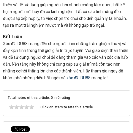
thiện và dễ sử dụng giúp người chơi nhanh chóng làm quen, bất kể
họ là người mới hay đã có kinh nghiệm. Tất cả các tính năng đều
được sắp xếp hợp lý, từ việc chọn trò chơi cho đến quản lý tài khoản,
tạo ra một trải nghiệm mượt mà và không gặp trở ngại.
Kết Luận
Xóc đĩa DU88 mang đến cho người chơi những trải nghiệm thú vị và
đầy kịch tính trong thế giới giải trí trực tuyến. Với giao diện thân thiện
và dễ sử dụng, người chơi dễ dàng tham gia vào các ván xóc đĩa hấp
dẫn. Nền tảng này không chỉ cung cấp sự giải trí mà còn tạo nên
những cơ hội thắng lớn cho các thành viên. Hãy tham gia ngay để
khám phá những điều bất ngờ mà
xóc đĩa DU88
mang lại!
Total notes of this article: 0 in 0 rating
Click on stars to rate this article