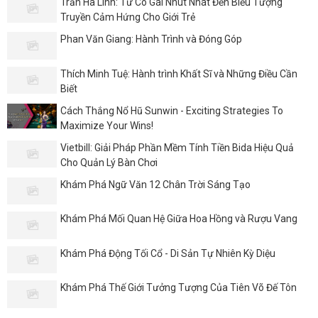
Trần Hà Linh: Từ Cô Gái Nhút Nhát Đến Biểu Tượng
Truyền Cảm Hứng Cho Giới Trẻ
Phan Văn Giang: Hành Trình và Đóng Góp
Thích Minh Tuệ: Hành trình Khất Sĩ và Những Điều Cần
Biết
Cách Thắng Nổ Hũ Sunwin - Exciting Strategies To
Maximize Your Wins!
Vietbill: Giải Pháp Phần Mềm Tính Tiền Bida Hiệu Quả
Cho Quản Lý Bàn Chơi
Khám Phá Ngữ Văn 12 Chân Trời Sáng Tạo
Khám Phá Mối Quan Hệ Giữa Hoa Hồng và Rượu Vang
Khám Phá Động Tối Cổ - Di Sản Tự Nhiên Kỳ Diệu
Khám Phá Thế Giới Tưởng Tượng Của Tiên Võ Đế Tôn