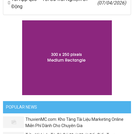
(07/04/2026)
Động
POPULAR NEWS
ThuvienMC.com: Kho Tàng Tài Liệu Marketing Online
Miễn Phí Dành Cho Chuyên Gia