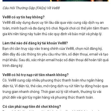
Câu Hỏi Thường Gặp (FAQs) Về Ve88
Ve88 có uy tín hay không?
Ve88 đã xây dựng được uy tín lâu dài qua việc cung cấp dịch vụ an
toàn, minh bạch và đa dạng trò chơi. Người chơi có thể yên tâm tham
gia khi nền tảng này tuân thủ các quy định về bảo mật và pháp lý.
Làm thế nào để đăng ký tài khoản Ve88?
Bạn chỉ cần truy cập vào trang chính của Ve88, chọn nút đăng ký,
điền đầy đủ các thông tin yêu cầu như tên, số điện thoại, email và tạo
mật khẩu. Sau đó, xác nhận email hoặc số điện thoại để hoàn tất quá
trình đăng ký.
Ve88 có hỗ trợ nạp rút tiền nhanh không?
Có. Ve88 cung cấp nhiều phương thức thanh toán như ngân hàng
điện tử, Ví điện tử, thẻ cào, mở rộng dịch vụ rút tiền tự động hoặc qua
trung gian nhanh chóng. Thời gian xử lý rất nhanh, thường từ vài
phút đến vài giờ tùy ngân hàng và phương thức thanh toán.
Có cần phải nạp tiền để chơi không?