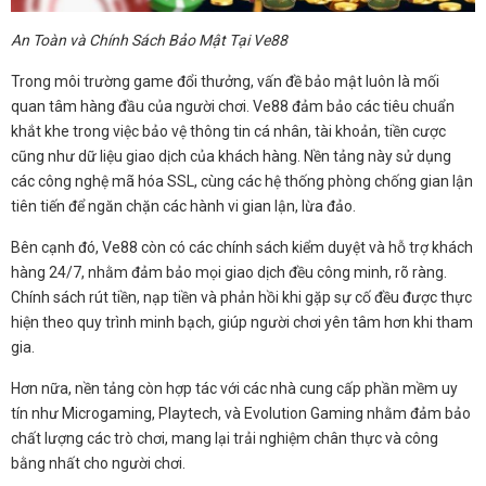
An Toàn và Chính Sách Bảo Mật Tại Ve88
Trong môi trường game đổi thưởng, vấn đề bảo mật luôn là mối
quan tâm hàng đầu của người chơi. Ve88 đảm bảo các tiêu chuẩn
khắt khe trong việc bảo vệ thông tin cá nhân, tài khoản, tiền cược
cũng như dữ liệu giao dịch của khách hàng. Nền tảng này sử dụng
các công nghệ mã hóa SSL, cùng các hệ thống phòng chống gian lận
tiên tiến để ngăn chặn các hành vi gian lận, lừa đảo.
Bên cạnh đó, Ve88 còn có các chính sách kiểm duyệt và hỗ trợ khách
hàng 24/7, nhằm đảm bảo mọi giao dịch đều công minh, rõ ràng.
Chính sách rút tiền, nạp tiền và phản hồi khi gặp sự cố đều được thực
hiện theo quy trình minh bạch, giúp người chơi yên tâm hơn khi tham
gia.
Hơn nữa, nền tảng còn hợp tác với các nhà cung cấp phần mềm uy
tín như Microgaming, Playtech, và Evolution Gaming nhằm đảm bảo
chất lượng các trò chơi, mang lại trải nghiệm chân thực và công
bằng nhất cho người chơi.