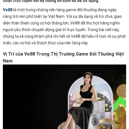
cược trực tuyến với hệ thống ổn định và dễ sử dụng.
Ve88
là một trong những nền tảng game đổi thưởng đang ngày
càng trở nên phổ biến tại Việt Nam. Với sự đa dạng về trò chơi, giao
diện thân thiện cùng cơ hội thắng lớn, Ve88 đã thu hút hàng nghìn
người yêu thích chuyển động giải trí trực tuyến. Trong bài viết này,
chúng ta sẽ cùng khám phá chi tiết về Ve88 để hiểu rõ hơn về sự phát
triển, các cơ hội và thách thức của nền tảng này.
Vị Trí của Ve88 Trong Thị Trường Game Đổi Thưởng Việt
Nam