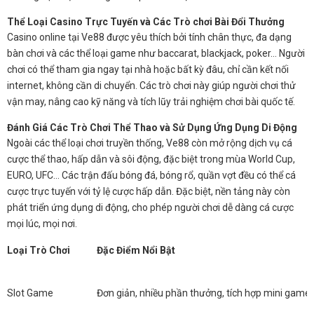
Thể Loại Casino Trực Tuyến và Các Trò chơi Bài Đổi Thưởng
Casino online tại Ve88 được yêu thích bởi tính chân thực, đa dạng
bàn chơi và các thể loại game như baccarat, blackjack, poker… Người
chơi có thể tham gia ngay tại nhà hoặc bất kỳ đâu, chỉ cần kết nối
internet, không cần di chuyển. Các trò chơi này giúp người chơi thử
vận may, nâng cao kỹ năng và tích lũy trải nghiệm chơi bài quốc tế.
Đánh Giá Các Trò Chơi Thể Thao và Sử Dụng Ứng Dụng Di Động
Ngoài các thể loại chơi truyền thống, Ve88 còn mở rộng dịch vụ cá
cược thể thao, hấp dẫn và sôi động, đặc biệt trong mùa World Cup,
EURO, UFC… Các trận đấu bóng đá, bóng rổ, quần vợt đều có thể cá
cược trực tuyến với tỷ lệ cược hấp dẫn. Đặc biệt, nền tảng này còn
phát triển ứng dụng di động, cho phép người chơi dễ dàng cá cược
mọi lúc, mọi nơi.
Loại Trò Chơi
Đặc Điểm Nổi Bật
Slot Game
Đơn giản, nhiều phần thưởng, tích hợp mini game