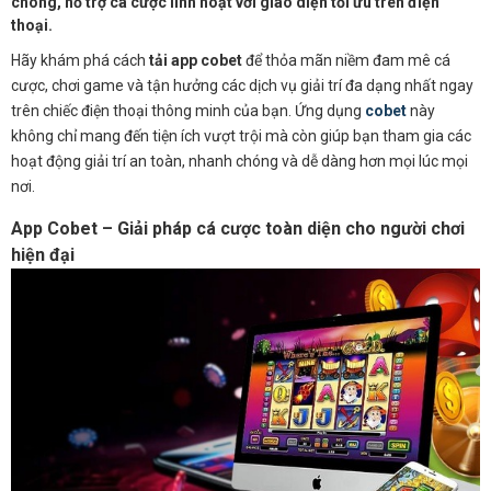
chóng, hỗ trợ cá cược linh hoạt với giao diện tối ưu trên điện
thoại.
Hãy khám phá cách
tải app cobet
để thỏa mãn niềm đam mê cá
cược, chơi game và tận hưởng các dịch vụ giải trí đa dạng nhất ngay
trên chiếc điện thoại thông minh của bạn. Ứng dụng
cobet
này
không chỉ mang đến tiện ích vượt trội mà còn giúp bạn tham gia các
hoạt động giải trí an toàn, nhanh chóng và dễ dàng hơn mọi lúc mọi
nơi.
App Cobet – Giải pháp cá cược toàn diện cho người chơi
hiện đại