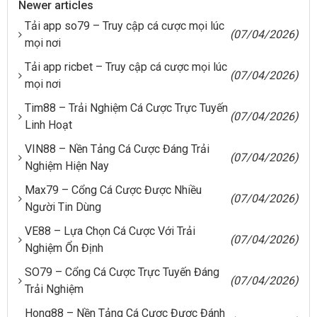
Newer articles
Tải app so79 – Truy cập cá cược mọi lúc
(07/04/2026)
mọi nơi
Tải app ricbet – Truy cập cá cược mọi lúc
(07/04/2026)
mọi nơi
Tim88 – Trải Nghiệm Cá Cược Trực Tuyến
(07/04/2026)
Linh Hoạt
VIN88 – Nền Tảng Cá Cược Đáng Trải
(07/04/2026)
Nghiệm Hiện Nay
Max79 – Cổng Cá Cược Được Nhiều
(07/04/2026)
Người Tin Dùng
VE88 – Lựa Chọn Cá Cược Với Trải
(07/04/2026)
Nghiệm Ổn Định
SO79 – Cổng Cá Cược Trực Tuyến Đáng
(07/04/2026)
Trải Nghiệm
Hong88 – Nền Tảng Cá Cược Được Đánh