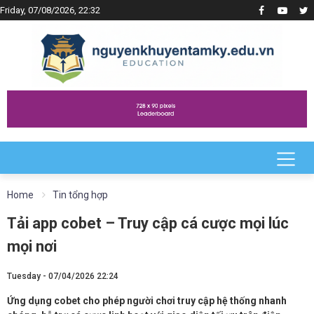
Friday, 07/08/2026, 22:32
Home
Tin tổng hợp
Tải app cobet – Truy cập cá cược mọi lúc
mọi nơi
Tuesday - 07/04/2026 22:24
Ứng dụng cobet cho phép người chơi truy cập hệ thống nhanh