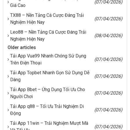
(07/04/2026)
Giá Cao
TX88 – Nền Tảng Cá Cược Đáng Trải
(07/04/2026)
Nghiệm Hiện Nay
Leo88 – Nền Tảng Cá Cược Đáng Trải
(08/04/2026)
Nghiệm Hiện Nay
Older articles
Tải App Vua99 Nhanh Chóng Sử Dụng
(07/04/2026)
Trên Điện Thoại
Tải App Topbet Nhanh Gọn Sử Dụng Dễ
(07/04/2026)
Dàng
Tải App Bbet – Ứng Dụng Tối Ưu Cho
(07/04/2026)
Người Chơi
Tải App q88 – Tối Ưu Trải Nghiệm Di
(07/04/2026)
Động
Tải App 11win – Trải Nghiệm Mượt Mà
(07/04/2026)