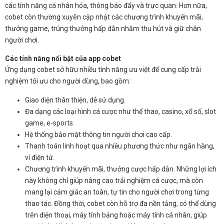
các tính năng cá nhân hóa, thông báo đẩy và trực quan. Hơn nữa,
cobet còn thường xuyên cập nhật các chương trình khuyến mãi,
thưởng game, trúng thưởng hấp dẫn nhằm thu hút và giữ chân
người chơi.
Các tính năng nổi bật của app cobet
Ứng dụng cobet sở hữu nhiều tính năng ưu việt để cung cấp trải
nghiệm tối ưu cho người dùng, bao gồm:
Giao diện thân thiện, dễ sử dụng.
Đa dạng các loại hình cá cược như thể thao, casino, xổ số, slot
game, e-sports.
Hệ thống bảo mật thông tin người chơi cao cấp.
Thanh toán linh hoạt qua nhiều phương thức như ngân hàng,
ví điện tử.
Chương trình khuyến mãi, thưởng cược hấp dẫn. Những lợi ích
này không chỉ giúp nâng cao trải nghiệm cá cược, mà còn
mang lại cảm giác an toàn, tự tin cho người chơi trong từng
thao tác. Đồng thời, cobet còn hỗ trợ đa nền tảng, có thể dùng
trên điện thoại, máy tính bảng hoặc máy tính cá nhân, giúp