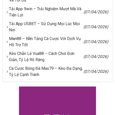
Và Tối Ưu
Tải App 9win – Trải Nghiệm Mượt Mà Và
(07/04/2026)
Tiện Lợi
Tải App USBET – Sử Dụng Mọi Lúc Mọi
(07/04/2026)
Nơi
Man88 – Nền Tảng Cá Cược Với Dịch Vụ
(07/04/2026)
Hỗ Trợ Tốt
Kèo Chẵn Lẻ Vua88 – Cách Chơi Đơn
(07/04/2026)
Giản, Tỷ Lệ Rõ Ràng
Cá Cược Bóng Đá Max79 – Kèo Đa Dạng,
(07/04/2026)
Tỷ Lệ Cạnh Tranh