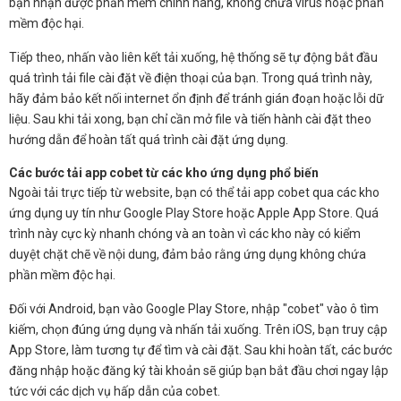
bạn nhận được phần mềm chính hãng, không chứa virus hoặc phần
mềm độc hại.
Tiếp theo, nhấn vào liên kết tải xuống, hệ thống sẽ tự động bắt đầu
quá trình tải file cài đặt về điện thoại của bạn. Trong quá trình này,
hãy đảm bảo kết nối internet ổn định để tránh gián đoạn hoặc lỗi dữ
liệu. Sau khi tải xong, bạn chỉ cần mở file và tiến hành cài đặt theo
hướng dẫn để hoàn tất quá trình cài đặt ứng dụng.
Các bước tải app cobet từ các kho ứng dụng phổ biến
Ngoài tải trực tiếp từ website, bạn có thể tải app cobet qua các kho
ứng dụng uy tín như Google Play Store hoặc Apple App Store. Quá
trình này cực kỳ nhanh chóng và an toàn vì các kho này có kiểm
duyệt chặt chẽ về nội dung, đảm bảo rằng ứng dụng không chứa
phần mềm độc hại.
Đối với Android, bạn vào Google Play Store, nhập "cobet" vào ô tìm
kiếm, chọn đúng ứng dụng và nhấn tải xuống. Trên iOS, bạn truy cập
App Store, làm tương tự để tìm và cài đặt. Sau khi hoàn tất, các bước
đăng nhập hoặc đăng ký tài khoản sẽ giúp bạn bắt đầu chơi ngay lập
tức với các dịch vụ hấp dẫn của cobet.