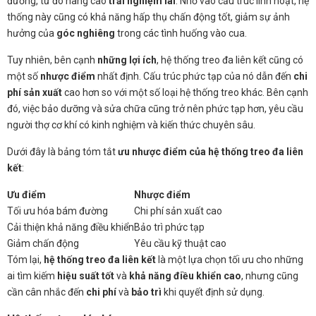
đường, từ đó nâng cao
trải nghiệm lái
. Nhờ vào cấu trúc linh hoạt, hệ
thống này cũng có khả năng hấp thụ chấn động tốt, giảm sự ảnh
hưởng của
góc nghiêng
trong các tình huống vào cua.
Tuy nhiên, bên cạnh
những lợi ích
, hệ thống treo đa liên kết cũng có
một số
nhược điểm
nhất định. Cấu trúc phức tạp của nó dẫn đến
chi
phí sản xuất
cao hơn so với một số loại hệ thống treo khác. Bên cạnh
đó, việc bảo dưỡng và sửa chữa cũng trở nên phức tạp hơn, yêu cầu
người thợ cơ khí có kinh nghiệm và kiến thức chuyên sâu.
Dưới đây là bảng tóm tắt
ưu nhược điểm của hệ thống treo đa liên
kết
:
Ưu điểm
Nhược điểm
Tối ưu hóa bám đường
Chi phí sản xuất cao
Cải thiện khả năng điều khiển
Bảo trì phức tạp
Giảm chấn động
Yêu cầu kỹ thuật cao
Tóm lại,
hệ thống treo đa liên kết
là một lựa chọn tối ưu cho những
ai tìm kiếm
hiệu suất tốt
và
khả năng điều khiển cao
, nhưng cũng
cần cân nhắc đến
chi phí
và
bảo trì
khi quyết định sử dụng.