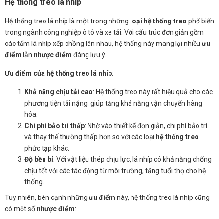
Hệ thống treo lá nhíp
Hệ thống treo lá nhíp là một trong những
loại hệ thống treo
phổ biến
trong ngành công nghiệp ô tô và xe tải. Với cấu trúc đơn giản gồm
các tấm lá nhíp xếp chồng lên nhau, hệ thống này mang lại nhiều
ưu
điểm
lẫn
nhược điểm
đáng lưu ý.
Ưu điểm của hệ thống treo lá nhíp
:
Khả năng chịu tải cao
: Hệ thống treo này rất hiệu quả cho các
phương tiện tải nặng, giúp tăng khả năng vận chuyển hàng
hóa.
Chi phí bảo trì thấp
: Nhờ vào thiết kế đơn giản, chi phí bảo trì
và thay thế thường thấp hơn so với các loại
hệ thống treo
phức tạp khác.
Độ bền bỉ
: Với vật liệu thép chịu lực, lá nhíp có khả năng chống
chịu tốt với các tác động từ môi trường, tăng tuổi thọ cho hệ
thống.
Tuy nhiên, bên cạnh những
ưu điểm
này, hệ thống treo lá nhíp cũng
có một số
nhược điểm
: