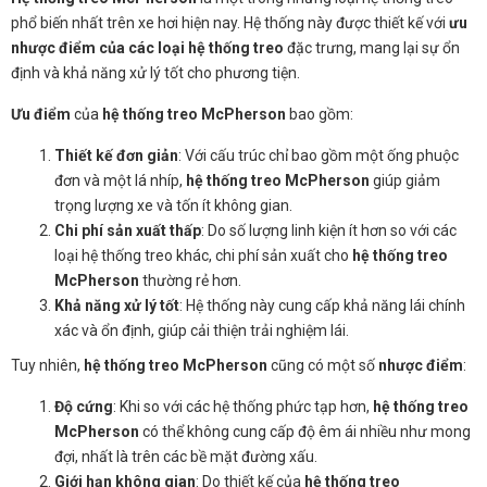
phổ biến nhất trên xe hơi hiện nay. Hệ thống này được thiết kế với
ưu
nhược điểm của các loại hệ thống treo
đặc trưng, mang lại sự ổn
định và khả năng xử lý tốt cho phương tiện.
Ưu điểm
của
hệ thống treo McPherson
bao gồm:
Thiết kế đơn giản
: Với cấu trúc chỉ bao gồm một ống phuộc
đơn và một lá nhíp,
hệ thống treo McPherson
giúp giảm
trọng lượng xe và tốn ít không gian.
Chi phí sản xuất thấp
: Do số lượng linh kiện ít hơn so với các
loại hệ thống treo khác, chi phí sản xuất cho
hệ thống treo
McPherson
thường rẻ hơn.
Khả năng xử lý tốt
: Hệ thống này cung cấp khả năng lái chính
xác và ổn định, giúp cải thiện trải nghiệm lái.
Tuy nhiên,
hệ thống treo McPherson
cũng có một số
nhược điểm
:
Độ cứng
: Khi so với các hệ thống phức tạp hơn,
hệ thống treo
McPherson
có thể không cung cấp độ êm ái nhiều như mong
đợi, nhất là trên các bề mặt đường xấu.
Giới hạn không gian
: Do thiết kế của
hệ thống treo