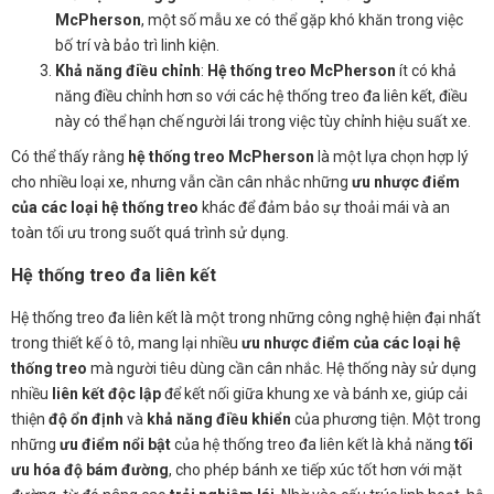
McPherson
, một số mẫu xe có thể gặp khó khăn trong việc
bố trí và bảo trì linh kiện.
Khả năng điều chỉnh
:
Hệ thống treo McPherson
ít có khả
năng điều chỉnh hơn so với các hệ thống treo đa liên kết, điều
này có thể hạn chế người lái trong việc tùy chỉnh hiệu suất xe.
Có thể thấy rằng
hệ thống treo McPherson
là một lựa chọn hợp lý
cho nhiều loại xe, nhưng vẫn cần cân nhắc những
ưu nhược điểm
của các loại hệ thống treo
khác để đảm bảo sự thoải mái và an
toàn tối ưu trong suốt quá trình sử dụng.
Hệ thống treo đa liên kết
Hệ thống treo đa liên kết là một trong những công nghệ hiện đại nhất
trong thiết kế ô tô, mang lại nhiều
ưu nhược điểm của các loại hệ
thống treo
mà người tiêu dùng cần cân nhắc. Hệ thống này sử dụng
nhiều
liên kết độc lập
để kết nối giữa khung xe và bánh xe, giúp cải
thiện
độ ổn định
và
khả năng điều khiển
của phương tiện. Một trong
những
ưu điểm nổi bật
của hệ thống treo đa liên kết là khả năng
tối
ưu hóa độ bám đường
, cho phép bánh xe tiếp xúc tốt hơn với mặt