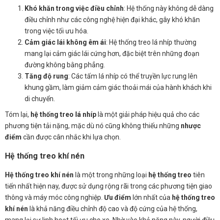
Khó khăn trong việc điều chỉnh
: Hệ thống này không dễ dàng
điều chỉnh như các công nghệ hiện đại khác, gây khó khăn
trong việc tối ưu hóa.
Cảm giác lái không êm ái
: Hệ thống treo lá nhíp thường
mang lại cảm giác lái cứng hơn, đặc biệt trên những đoạn
đường không bằng phẳng.
Tăng độ rung
: Các tấm lá nhíp có thể truyền lực rung lên
khung gầm, làm giảm cảm giác thoải mái của hành khách khi
di chuyển.
Tóm lại,
hệ thống treo lá nhíp
là một giải pháp hiệu quả cho các
phương tiện tải nặng, mặc dù nó cũng không thiếu những
nhược
điểm
cần được cân nhắc khi lựa chọn.
Hệ thống treo khí nén
Hệ thống treo khí nén
là một trong những loại
hệ thống treo
tiên
tiến nhất hiện nay, được sử dụng rộng rãi trong các phương tiện giao
thông và máy móc công nghiệp.
Ưu điểm
lớn nhất của
hệ thống treo
khí nén
là khả năng điều chỉnh độ cao và độ cứng của hệ thống,
mang lại sự linh hoạt tối ưu cho xe. Nhờ vào khả năng này, người điều