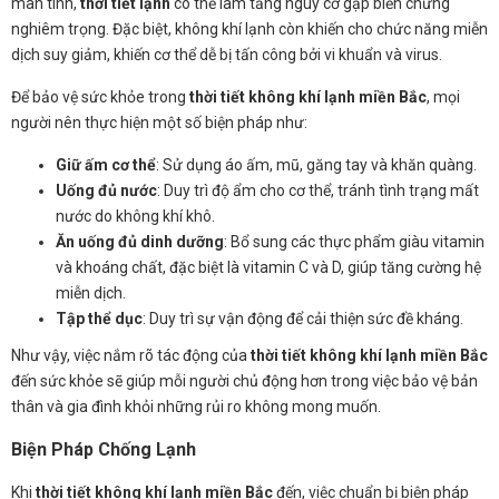
mãn tính,
thời tiết lạnh
có thể làm tăng nguy cơ gặp biến chứng
nghiêm trọng. Đặc biệt, không khí lạnh còn khiến cho chức năng miễn
dịch suy giảm, khiến cơ thể dễ bị tấn công bởi vi khuẩn và virus.
Để bảo vệ sức khỏe trong
thời tiết không khí lạnh miền Bắc
, mọi
người nên thực hiện một số biện pháp như:
Giữ ấm cơ thể
: Sử dụng áo ấm, mũ, găng tay và khăn quàng.
Uống đủ nước
: Duy trì độ ẩm cho cơ thể, tránh tình trạng mất
nước do không khí khô.
Ăn uống đủ dinh dưỡng
: Bổ sung các thực phẩm giàu vitamin
và khoáng chất, đặc biệt là vitamin C và D, giúp tăng cường hệ
miễn dịch.
Tập thể dục
: Duy trì sự vận động để cải thiện sức đề kháng.
Như vậy, việc nắm rõ tác động của
thời tiết không khí lạnh miền Bắc
đến sức khỏe sẽ giúp mỗi người chủ động hơn trong việc bảo vệ bản
thân và gia đình khỏi những rủi ro không mong muốn.
Biện Pháp Chống Lạnh
Khi
thời tiết không khí lạnh miền Bắc
đến, việc chuẩn bị biện pháp