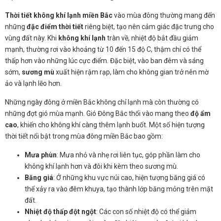
Thời tiết không khí lạnh miền Bắc
vào mùa đông thường mang đến
những
đặc điểm thời tiết
riêng biệt, tạo nên cảm giác đặc trưng cho
vùng đất này. Khi
không khí lạnh
tràn về, nhiệt độ bắt đầu giảm
mạnh, thường rơi vào khoảng từ 10 đến 15 độ C, thậm chí có thể
thấp hơn vào những lúc cực điểm. Đặc biệt, vào ban đêm và sáng
sớm,
sương mù
xuất hiện rậm rạp, làm cho không gian trở nên mờ
ảo và lạnh lẽo hơn.
Những ngày đông ở miền Bắc không chỉ lạnh mà còn thường có
những đợt gió mùa mạnh. Gió Đông Bắc thổi vào mang theo
độ ẩm
cao
, khiến cho không khí càng thêm lạnh buốt. Một số hiện tượng
thời tiết nổi bật trong mùa đông miền Bắc bao gồm:
Mưa phùn
: Mưa nhỏ và nhẹ rơi liên tục, góp phần làm cho
không khí lạnh hơn và đôi khi kèm theo sương mù.
Băng giá
: Ở những khu vực núi cao, hiện tượng băng giá có
thể xảy ra vào đêm khuya, tạo thành lớp băng mỏng trên mặt
đất.
Nhiệt độ thấp đột ngột
: Các con số nhiệt độ có thể giảm