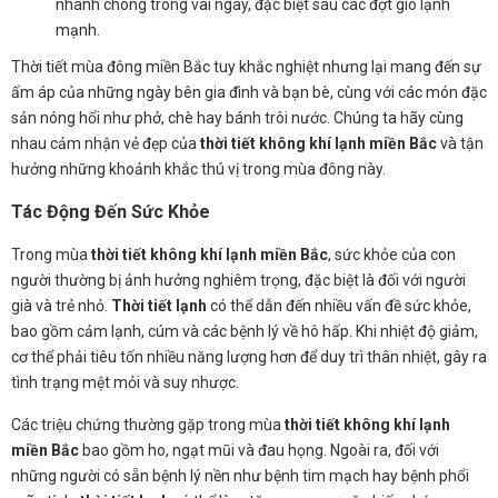
nhanh chóng trong vài ngày, đặc biệt sau các đợt gió lạnh
mạnh.
Thời tiết mùa đông miền Bắc tuy khắc nghiệt nhưng lại mang đến sự
ấm áp của những ngày bên gia đình và bạn bè, cùng với các món đặc
sản nóng hổi như phở, chè hay bánh trôi nước. Chúng ta hãy cùng
nhau cảm nhận vẻ đẹp của
thời tiết không khí lạnh miền Bắc
và tận
hưởng những khoảnh khắc thú vị trong mùa đông này.
Tác Động Đến Sức Khỏe
Trong mùa
thời tiết không khí lạnh miền Bắc
, sức khỏe của con
người thường bị ảnh hưởng nghiêm trọng, đặc biệt là đối với người
già và trẻ nhỏ.
Thời tiết lạnh
có thể dẫn đến nhiều vấn đề sức khỏe,
bao gồm cảm lạnh, cúm và các bệnh lý về hô hấp. Khi nhiệt độ giảm,
cơ thể phải tiêu tốn nhiều năng lượng hơn để duy trì thân nhiệt, gây ra
tình trạng mệt mỏi và suy nhược.
Các triệu chứng thường gặp trong mùa
thời tiết không khí lạnh
miền Bắc
bao gồm ho, ngạt mũi và đau họng. Ngoài ra, đối với
những người có sẵn bệnh lý nền như bệnh tim mạch hay bệnh phổi