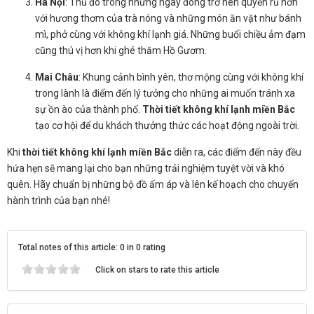
Hà Nội
: Thủ đô trong những ngày đông trở nên quyến rũ hơn
với hương thơm của trà nóng và những món ăn vặt như bánh
mì, phở cùng với không khí lạnh giá. Những buổi chiều ảm đạm
cũng thú vị hơn khi ghé thăm Hồ Gươm.
Mai Châu
: Khung cảnh bình yên, thơ mộng cùng với không khí
trong lành là điểm đến lý tưởng cho những ai muốn tránh xa
sự ồn ào của thành phố.
Thời tiết không khí lạnh miền Bắc
tạo cơ hội để du khách thưởng thức các hoạt động ngoài trời.
Khi
thời tiết không khí lạnh miền Bắc
diễn ra, các điểm đến này đều
hứa hẹn sẽ mang lại cho bạn những trải nghiệm tuyệt vời và khó
quên. Hãy chuẩn bị những bộ đồ ấm áp và lên kế hoạch cho chuyến
hành trình của bạn nhé!
Total notes of this article: 0 in 0 rating
Click on stars to rate this article