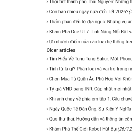
Thời tiết thành phố Thái Nguyên: Những t
Còn bao nhiêu ngày nữa đến Tết 2026?
(
Thẩm phán đến từ địa ngục: Những vụ án
Khám Phá One UI 7: Tính Năng Nổi Bật v
Ưu nhược điểm của các loại hệ thống tre
Older articles
Tìm Hiểu Về Tung Tung Sahur: Một Pho
Tính từ là gì? Phân loại và vai trò trong 
Chọn Mua Tủ Quần Áo Phù Hợp Với Khô
Tỷ giá VND sang INR: Cập nhật mới nhất
Khi anh chạy về phía em tập 1: Câu chuy
Ngày Quốc Tế Đàn Ông: Sự Kiện Ý Nghĩa 
Que thử thai: Hướng dẫn và thông tin cần
Khám Phá Thế Giới Robot Hút Bụi
(26/12