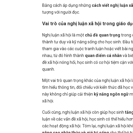
Bằng cách áp dụng những
cách viết nghị luận x
tượng với người đọc.
Vai trò của nghị luận xã hội trong giáo dụ
Nghị luận xã hội là một
chủ đề quan trọng
trong c
thành tư duy và kỹ năng sống cho học sinh. Đầu ti
tham gia vào các cuộc tranh luận hoặc viết bài ng
nhau, từ đó hình thành
quan điểm cá nhân
và biế
đề xã hội nóng hổi, học sinh có cơ hội tiệm cận vớ
quanh.
Một vai trò quan trọng khác của nghị luận xã hội 
tìm hiểu thông tin, đối chiếu với kiến thức đã học
này không chỉ giúp cải thiện
kỹ năng ngôn ngữ
mà
xã hội.
Cuối cùng, nghị luận xã hội còn giúp học sinh
tăn
luận về các vấn đề xã hội, học sinh có thể hiểu hơ
các hoạt động xã hội. Tóm lại, nghị luận xã hội k
nâng cao nhận thức và giá trị sống
cho thế hệ tr