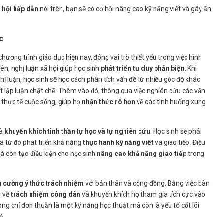
ã hội hấp dẫn
nói trên, bạn sẽ có cơ hội nâng cao kỹ năng viết và gây ấn
c
hương trình giáo dục hiện nay, đóng vai trò thiết yếu trong việc hình
ên, nghị luận xã hội giúp học sinh
phát triển tư duy phản biện
. Khi
hị luận, học sinh sẽ học cách phân tích vấn đề từ nhiều góc độ khác
t lập luận chặt chẽ. Thêm vào đó, thông qua việc nghiên cứu các vấn
i thực tế cuộc sống, giúp họ
nhận thức rõ hơn
về các tình huống xung
là
khuyến khích tinh thần tự học và tự nghiên cứu
. Học sinh sẽ phải
 và từ đó phát triển khả năng
thực hành kỹ năng viết
và giao tiếp. Điều
 còn tạo điều kiện cho học sinh
nâng cao khả năng giao tiếp
trong
g cường ý thức trách nhiệm
với bản thân và cộng đồng. Bằng việc bàn
n về
trách nhiệm công dân
và khuyến khích họ tham gia tích cực vào
hông chỉ đơn thuần là một kỹ năng học thuật mà còn là yếu tố cốt lõi
ẻ.