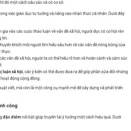
hĩ đó một cách sâu sắc và có cơ sở.
rong việc giáo dục tư tưởng và nâng cao nhận thức cá nhân. Dưới đây
m gia vào các cuộc thảo luận về vấn đề xã hội, người đọc có cơ hội rèn
 tin.
huyến khích mỗi người tìm hiểu sâu hơn về các vấn đề nóng bỏng của
 thực.
ề các vấn đề xã hội, người ta có thể hiểu rõ hơn về hoàn cảnh và cảm xúc
t.
ị luận xã hội
, các ý kiến có thể được đưa ra để góp phần sửa đổi những
c hoạt động cộng đồng.
huật viết, mà còn là một công cụ mạnh mẽ để xây dựng và phát triển
ành công
ng
đặc điểm
nổi bật giúp truyền tải ý tưởng một cách hiệu quả. Dưới