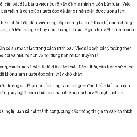
ội
cần bắt đầu bằng việc nêu rõ vấn đề mà mình muốn bàn luận. Việc
o bài viết mà còn giúp người đọc dễ dàng nhận diện được trọng tâm.
ết thêm phần hấp dẫn, việc cung cấp những luận cứ thực tế, minh chứng
sống, số liệu thống kê hay dẫn chứng lịch sử sẽ giúp bài viết trở nên sinh
ần có sự mạch lạc trong cách trình bày. Việc sắp xếp các ý tưởng theo
eo dõi và hiểu rõ hơn về nội dung bạn muốn truyền tải.
àng, mạch lạc và dễ hiểu là điều cần thiết. Đồng thời, cần tránh sử dụng
 để không làm người đọc cảm thấy khó khăn.
n ấn tượng sẽ để lại dấu ấn trong tâm trí người đọc. Phần kết luận cần
những suy nghĩ, cảm nhận cá nhân để khép lại bài viết một cách ấn
bài
nghị luận xã hội
thành công, cung cấp thông tin giá trị và kích thích