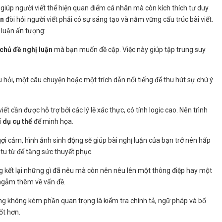
ỉ giúp người viết thể hiện quan điểm cá nhân mà còn kích thích tư duy
ẫn
đòi hỏi người viết phải có sự sáng tạo và nắm vững cấu trúc bài viết.
 luận ấn tượng:
chủ đề nghị luận
mà bạn muốn đề cập. Việc này giúp tập trung suy
 hỏi, một câu chuyện hoặc một trích dẫn nổi tiếng để thu hút sự chú ý
iết cần được hỗ trợ bởi các lý lẽ xác thực, có tính logic cao. Nên trình
 dụ cụ thể
để minh họa.
gợi cảm, hình ảnh sinh động sẽ giúp bài nghị luận của bạn trở nên hấp
tu từ để tăng sức thuyết phục.
ổng kết lại những gì đã nêu mà còn nên nêu lên một thông điệp hay một
 ngẫm thêm về vấn đề.
ng không kém phần quan trọng là kiểm tra chính tả, ngữ pháp và bố
ốt hơn.