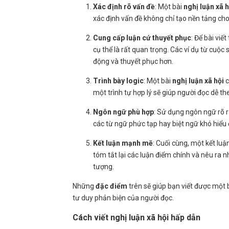
Xác định rõ vấn đề
: Một bài
nghị luận xã h
xác định vấn đề không chỉ tạo nền tảng ch
Cung cấp luận cứ thuyết phục
: Để bài vi
cụ thể là rất quan trọng. Các ví dụ từ cuộc 
động và thuyết phục hơn.
Trình bày logic
: Một bài
nghị luận xã hội
c
một trình tự hợp lý sẽ giúp người đọc dễ th
Ngôn ngữ phù hợp
: Sử dụng ngôn ngữ rõ r
các từ ngữ phức tạp hay biệt ngữ khó hiểu
Kết luận mạnh mẽ
: Cuối cùng, một kết luậ
tóm tắt lại các luận điểm chính và nêu ra 
tượng.
Những
đặc điểm
trên sẽ giúp bạn viết được một 
tư duy phản biện của người đọc.
Cách viết nghị luận xã hội hấp dẫn