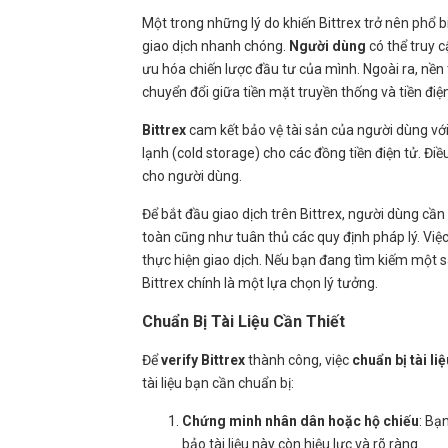
Một trong những lý do khiến Bittrex trở nên phổ b
giao dịch nhanh chóng.
Người dùng
có thể truy c
ưu hóa chiến lược đầu tư của mình. Ngoài ra, nền t
chuyển đổi giữa tiền mặt truyền thống và tiền điện
Bittrex
cam kết bảo vệ tài sản của người dùng với 
lạnh (cold storage) cho các đồng tiền điện tử. Đi
cho người dùng.
Để bắt đầu giao dịch trên Bittrex, người dùng cần
toàn cũng như tuân thủ các quy định pháp lý. Việ
thực hiện giao dịch. Nếu bạn đang tìm kiếm một sà
Bittrex chính là một lựa chọn lý tưởng.
Chuẩn Bị Tài Liệu Cần Thiết
Để
verify Bittrex
thành công, việc
chuẩn bị tài liệ
tài liệu bạn cần chuẩn bị:
Chứng minh nhân dân hoặc hộ chiếu
: Bạ
bảo tài liệu này còn hiệu lực và rõ ràng.