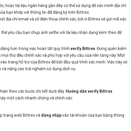
ớc, hoặc tài liệu ngân hàng gần đây có thể sử dụng để xác minh địa chỉ
 của bạn khớp với thông tin đã đăng ký trên Bittrex.
t địa chỉ email và số điện thoại chính xác, bởi vì Bittrex sẽ gửi mã xác
ó thể yêu cầu bạn chụp ảnh selfie với tài liệu nhận dạng kèm theo để
ễ dàng hơn trong việc hoàn tất quy trình
verify Bittrex
. Đừng quên kiểm
ằng mọi thứ đều chính xác và phù hợp với yêu cầu của nền tảng này. Một
ập vào trang hỗ trợ của Bittrex để bắt đầu quá trình xác minh. Việc này sẽ
 và nâng cao trải nghiệm sử dụng dịch vụ.
 hiện theo các bước chi tiết dưới đây.
Hướng dẫn verify Bittrex
h này một cách nhanh chóng và chính xác.
ập trang web Bittrex và
đăng nhập
vào tài khoản của bạn bằng thông