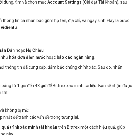
ười dùng, tìm và chọn mục
Account Settings
(Cài đặt Tài Khoản), sau
đủ thông tin cá nhân bao gồm họ tên, địa chỉ, và ngày sinh. Đây là bước
 vidientu
.
hân Dân
hoặc
Hộ Chiếu
.
, như
hóa đơn điện nước
hoặc
báo cáo ngân hàng
.
 mọi thông tin đã cung cấp, đảm bảo chúng chính xác. Sau đó, nhấn
khoảng từ 1 giờ đến 48 giờ để Bittrex xác minh tài liệu. Bạn sẽ nhận được
 tất.
 và không bị mờ.
p nhật để tránh các vấn đề trong tương lai.
h
quá trình xác minh tài khoản
trên Bittrex một cách hiệu quả, giúp
ảng này.