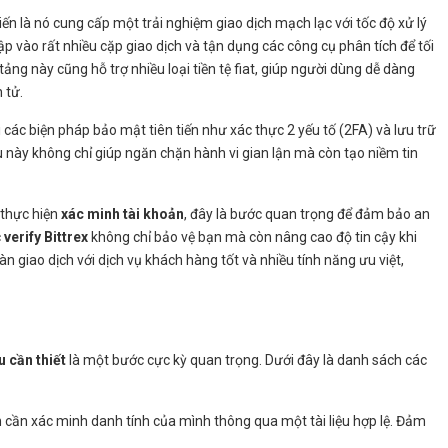
iến là nó cung cấp một trải nghiệm giao dịch mạch lạc với tốc độ xử lý
ập vào rất nhiều cặp giao dịch và tận dụng các công cụ phân tích để tối
ảng này cũng hỗ trợ nhiều loại tiền tệ fiat, giúp người dùng dễ dàng
 tử.
các biện pháp bảo mật tiên tiến như xác thực 2 yếu tố (2FA) và lưu trữ
ều này không chỉ giúp ngăn chặn hành vi gian lận mà còn tạo niềm tin
 thực hiện
xác minh tài khoản
, đây là bước quan trọng để đảm bảo an
c
verify Bittrex
không chỉ bảo vệ bạn mà còn nâng cao độ tin cậy khi
n giao dịch với dịch vụ khách hàng tốt và nhiều tính năng ưu việt,
u cần thiết
là một bước cực kỳ quan trọng. Dưới đây là danh sách các
n cần xác minh danh tính của mình thông qua một tài liệu hợp lệ. Đảm