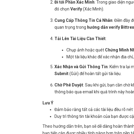
Đi tới Phần Xác Minh
: Trong giao diện ng
đó chọn
Verify
(Xác Minh).
Cung Cấp Thông Tin Cá Nhân
: Điền đầy 
quan trọng trong
hướng dẫn verify Bittrex
Tải Lên Tài Liệu Cần Thiết
:
Chụp ảnh hoặc quét
Chứng Minh N
Một tài liệu khác để xác nhận địa chỉ
Xác Nhận và Gửi Thông Tin
: Kiểm tra lại
Submit
(Gửi) để hoàn tất gửi tài liệu.
Chờ Phê Duyệt
: Sau khi gửi, bạn cần chờ 
thông báo qua email khi quá trình này hoàn
Lưu Ý
Đảm bảo rằng tất cả các tài liệu đều rõ nét
Duy trì thông tin tài khoản của bạn được cậ
Theo hướng dẫn trên, bạn sẽ dễ dàng hoàn thàn
bạn tiếp cận được nhiều tính năng hơn trên nền t