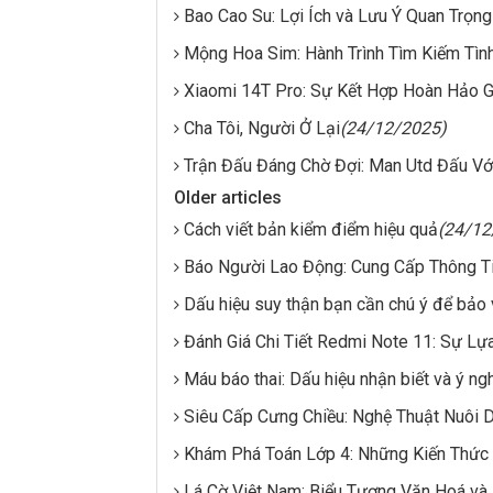
Bao Cao Su: Lợi Ích và Lưu Ý Quan Trọng
Mộng Hoa Sim: Hành Trình Tìm Kiếm Tìn
Xiaomi 14T Pro: Sự Kết Hợp Hoàn Hảo G
Cha Tôi, Người Ở Lại
(24/12/2025)
Trận Đấu Đáng Chờ Đợi: Man Utd Đấu Với
Older articles
Cách viết bản kiểm điểm hiệu quả
(24/12
Báo Người Lao Động: Cung Cấp Thông Ti
Dấu hiệu suy thận bạn cần chú ý để bảo
Đánh Giá Chi Tiết Redmi Note 11: Sự L
Máu báo thai: Dấu hiệu nhận biết và ý ng
Siêu Cấp Cưng Chiều: Nghệ Thuật Nuôi 
Khám Phá Toán Lớp 4: Những Kiến Thứ
Lá Cờ Việt Nam: Biểu Tượng Văn Hoá và