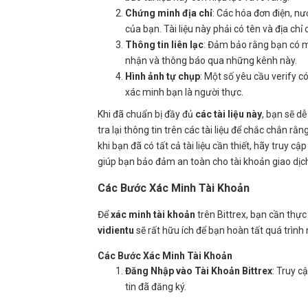
Chứng minh địa chỉ
: Các hóa đơn điện, nư
của bạn. Tài liệu này phải có tên và địa chỉ
Thông tin liên lạc
: Đảm bảo rằng bạn có mộ
nhận và thông báo qua những kênh này.
Hình ảnh tự chụp
: Một số yêu cầu verify c
xác minh bạn là người thực.
Khi đã chuẩn bị đầy đủ
các tài liệu này
, bạn sẽ d
tra lại thông tin trên các tài liệu để chắc chắn r
khi bạn đã có tất cả tài liệu cần thiết, hãy truy c
giúp bạn bảo đảm an toàn cho tài khoản giao dịch
Các Bước Xác Minh Tài Khoản
Để
xác minh tài khoản
trên Bittrex, bạn cần thực
vidientu
sẽ rất hữu ích để bạn hoàn tất quá trìn
Các Bước Xác Minh Tài Khoản
Đăng Nhập vào Tài Khoản Bittrex
: Truy c
tin đã đăng ký.