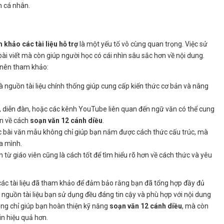
m cá nhân.
 khảo các tài liệu hỗ trợ
là một yếu tố vô cùng quan trọng. Việc sử
bài viết mà còn giúp người học có cái nhìn sâu sắc hơn về nội dung.
n nên tham khảo:
là nguồn tài liệu chính thống giúp cung cấp kiến thức cơ bản và nâng
, diễn đàn, hoặc các kênh YouTube liên quan đến ngữ văn có thể cung
ơn về cách
soạn văn 12 cánh diều
.
các bài văn mẫu không chỉ giúp bạn nắm được cách thức cấu trúc, mà
ủa mình.
iến từ giáo viên cũng là cách tốt để tìm hiểu rõ hơn về cách thức và yêu
 các tài liệu đã tham khảo để đảm bảo rằng bạn đã tổng hợp đầy đủ
c nguồn tài liệu bạn sử dụng đều đáng tin cậy và phù hợp với nội dung
ng chỉ giúp bạn hoàn thiện kỹ năng
soạn văn 12 cánh diều
, mà còn
in hiệu quả hơn.