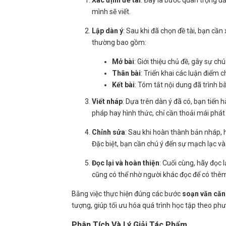
Xác định đề tài
: Đây là bước quan trọng đ
mình sẽ viết.
Lập dàn ý
: Sau khi đã chọn đề tài, bạn cầ
thường bao gồm:
Mở bài
: Giới thiệu chủ đề, gây sự ch
Thân bài
: Triển khai các luận điểm 
Kết bài
: Tóm tắt nội dung đã trình bà
Viết nháp
: Dựa trên dàn ý đã có, bạn tiến
pháp hay hình thức, chỉ cần thoải mái phát t
Chỉnh sửa
: Sau khi hoàn thành bản nháp, h
Đặc biệt, bạn cần chú ý đến sự mạch lạc và
Đọc lại và hoàn thiện
: Cuối cùng, hãy đọc 
cũng có thể nhờ người khác đọc để có thê
Bằng việc thực hiện đúng các bước
soạn văn căn
tượng, giúp tối ưu hóa quá trình học tập theo p
Phân Tích Và Lý Giải Tác Phẩm