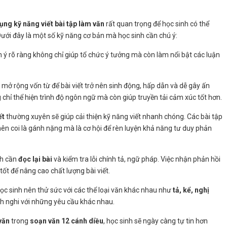
ụng kỹ năng viết bài tập làm văn
rất quan trọng để học sinh có thể
 Dưới đây là một số kỹ năng cơ bản mà học sinh cần chú ý:
 ý rõ ràng không chỉ giúp tổ chức ý tưởng mà còn làm nổi bật các luận
n mở rộng vốn từ để bài viết trở nên sinh động, hấp dẫn và dễ gây ấn
chỉ thể hiện trình độ ngôn ngữ mà còn giúp truyền tải cảm xúc tốt hơn.
ết
thường xuyên sẽ giúp cải thiện kỹ năng viết nhanh chóng. Các bài tập
ên coi là gánh nặng mà là cơ hội để rèn luyện khả năng tư duy phản
inh cần
đọc lại bài
và kiểm tra lỗi chính tả, ngữ pháp. Việc nhận phản hồi
tốt để nâng cao chất lượng bài viết.
Học sinh nên thử sức với các thể loại văn khác nhau như
tả, kể, nghị
ch nghi với những yêu cầu khác nhau.
văn
trong
soạn văn 12 cánh diều
, học sinh sẽ ngày càng tự tin hơn