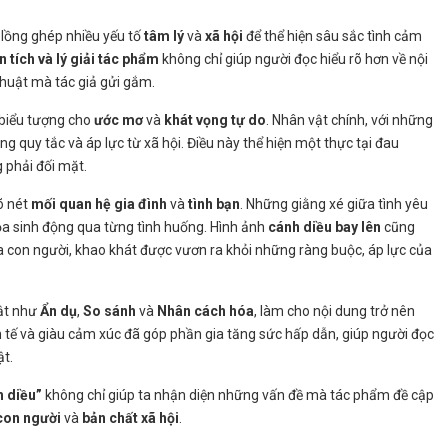
o lồng ghép nhiều yếu tố
tâm lý
và
xã hội
để thể hiện sâu sắc tình cảm
 tích và lý giải tác phẩm
không chỉ giúp người đọc hiểu rõ hơn về nội
huật mà tác giả gửi gắm.
 biểu tượng cho
ước mơ
và
khát vọng tự do
. Nhân vật chính, với những
ững quy tắc và áp lực từ xã hội. Điều này thể hiện một thực tại đau
 phải đối mặt.
õ nét
mối quan hệ gia đình
và
tình bạn
. Những giằng xé giữa tình yêu
a sinh động qua từng tình huống. Hình ảnh
cánh diều bay lên
cũng
a con người, khao khát được vươn ra khỏi những ràng buộc, áp lực của
ật như
Ẩn dụ
,
So sánh
và
Nhân cách hóa
, làm cho nội dung trở nên
tế và giàu cảm xúc đã góp phần gia tăng sức hấp dẫn, giúp người đọc
t.
h diều”
không chỉ giúp ta nhận diện những vấn đề mà tác phẩm đề cập
con người
và
bản chất xã hội
.