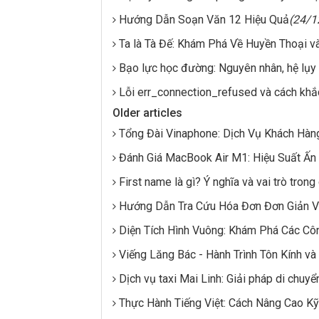
Hướng Dẫn Soạn Văn 12 Hiệu Quả
(24/1
Ta là Tà Đế: Khám Phá Về Huyền Thoại v
Bạo lực học đường: Nguyên nhân, hệ lụy 
Lỗi err_connection_refused và cách khắ
Older articles
Tổng Đài Vinaphone: Dịch Vụ Khách Hàng
Đánh Giá MacBook Air M1: Hiệu Suất Ấn 
First name là gì? Ý nghĩa và vai trò tron
Hướng Dẫn Tra Cứu Hóa Đơn Đơn Giản 
Diện Tích Hình Vuông: Khám Phá Các C
Viếng Lăng Bác - Hành Trình Tôn Kính và 
Dịch vụ taxi Mai Linh: Giải pháp di chuyển
Thực Hành Tiếng Việt: Cách Nâng Cao 