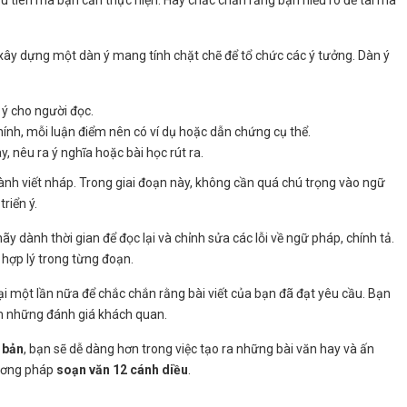
ầu tiên mà bạn cần thực hiện. Hãy chắc chắn rằng bạn hiểu rõ đề tài mà
n xây dựng một dàn ý mang tính chặt chẽ để tổ chức các ý tưởng. Dàn ý
ú ý cho người đọc.
chính, mỗi luận điểm nên có ví dụ hoặc dẫn chứng cụ thể.
y, nêu ra ý nghĩa hoặc bài học rút ra.
 hành viết nháp. Trong giai đoạn này, không cần quá chú trọng vào ngữ
riển ý.
ãy dành thời gian để đọc lại và chỉnh sửa các lỗi về ngữ pháp, chính tả.
 hợp lý trong từng đoạn.
lại một lần nữa để chắc chắn rằng bài viết của bạn đã đạt yêu cầu. Bạn
m những đánh giá khách quan.
 bản
, bạn sẽ dễ dàng hơn trong việc tạo ra những bài văn hay và ấn
hương pháp
soạn văn 12 cánh diều
.