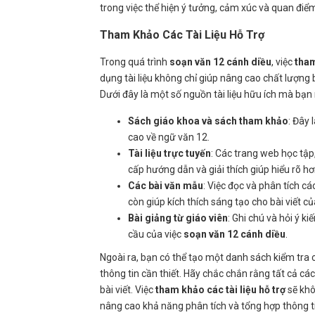
trong việc thể hiện ý tưởng, cảm xúc và quan điể
Tham Khảo Các Tài Liệu Hỗ Trợ
Trong quá trình
soạn văn 12 cánh diều
, việc
tham
dụng tài liệu không chỉ giúp nâng cao chất lượng 
Dưới đây là một số nguồn tài liệu hữu ích mà bạ
Sách giáo khoa và sách tham khảo
: Đây 
cao về ngữ văn 12.
Tài liệu trực tuyến
: Các trang web học tập
cấp hướng dẫn và giải thích giúp hiểu rõ h
Các bài văn mẫu
: Việc đọc và phân tích 
còn giúp kích thích sáng tạo cho bài viết c
Bài giảng từ giáo viên
: Ghi chú và hỏi ý k
cầu của việc
soạn văn 12 cánh diều
.
Ngoài ra, bạn có thể tạo một danh sách kiểm tra
thông tin cần thiết. Hãy chắc chắn rằng tất cả cá
bài viết. Việc
tham khảo các tài liệu hỗ trợ
sẽ khô
nâng cao khả năng phân tích và tổng hợp thông t