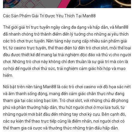
Các Sản Phẩm Giải Trí Được Yêu Thích Tại Man88
Thế giới giải trí trực tuyến ngày càng đa dạng và hấp dẫn, và Man88
đã nhanh chóng trở thành điểm đến lý tưởng cho những ai yêu thích
các trò chơi trực tuyến. Nền tảng này cung cấp nhiều sản phẩm giải
trí, từ casino trực tuyến, thể thao điện tử đến trò chơi slot, mỗi thể loại
đều được thiết kế để mang lại trải nghiệm độc đáo và thú vị cho người
chơi. Những trò chơi này không chỉ đơn thuần là sự giải trí mà còn là
cơ hội để người chơi thử sức, trải nghiệm cảm giác hồi hộp và mạo
hiểm.
Nổi bật trên nền tảng Man88 là các trò chơi casino với đồ họa sắc nét
và âm thanh sống động, mang đến cảm giác chân thực như đang
tham gia tại các sòng bạc lớn. Trò chơi slot, với những chủ đề phong
phú và phần thưởng hấp dẫn, thu hút người chơi ở mọi lứa tuổi, từ
những người mới bắt đầu đến những tay chơi kỳ cựu. Bên cạnh đó,
các sự kiện thể thao trực tiếp cũng là điểm nhấn, nơi người chơi có
thể tham gia cá cược và thưởng thức những trận đấu hấp dẫn.