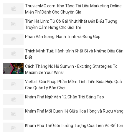
ThuvienMC.com: Kho Tàng Tài Liệu Marketing Online
Miễn Phí Dành Cho Chuyên Gia
Trần Hà Linh: Từ Cô Gái Nhút Nhát Đến Biểu Tượng
Truyền Cảm Hứng Cho Giới Trẻ
Phan Văn Giang: Hành Trình và Đóng Góp
Thích Minh Tuệ: Hành trình Khất Sĩ và Những Điều Cần
Biết
Cách Thắng Nổ Hũ Sunwin - Exciting Strategies To
Maximize Your Wins!
Vietbill: Giải Pháp Phần Mềm Tính Tiền Bida Hiệu Quả
Cho Quản Lý Bàn Chơi
Khám Phá Ngữ Văn 12 Chân Trời Sáng Tạo
Khám Phá Mối Quan Hệ Giữa Hoa Hồng và Rượu Vang
Khám Phá Thế Giới Tưởng Tượng Của Tiên Võ Đế Tôn