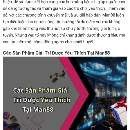
thiện, dễ sử dụng kết hợp cùng các tính năng tiện ích giúp người chơi
dễ dàng tương tác và tham gia vào các trò chơi yêu thích. Thêm vào
đó, với các chương trình khuyến mãi và ưu đãi hấp dẫn, Man88 luôn
tạo điều kiện cho người dùng tận hưởng tối đa niềm vui mà không
gặp khó khăn trong việc thu hút sự chú ý từ thị trường giải trí trực
tuyến. Những yếu tố này không chỉ khẳng định được thương hiệu mà
còn tạo nên một cộng đồng người chơi nhiệt huyết.
Các Sản Phẩm Giải Trí Được Yêu Thích Tại Man88