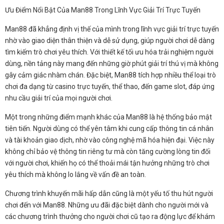
Ưu Điểm Nổi Bật Của Man88 Trong Lĩnh Vực Giải Trí Trực Tuyến
Man88 đã khẳng định vị thế của mình trong lĩnh vực giải trí trực tuyến
nhờ vào giao diện thân thiện và dễ sử dụng, giúp người chơi dễ dàng
tìm kiếm trò chơi yêu thích. Với thiết kế tối ưu hóa trải nghiệm người
dùng, nền tảng này mang đến những giờ phút giải trí thú vị mà không
gây cảm giác nhàm chán. Đặc biệt, Man88 tích hợp nhiều thể loại trò
chơi đa dạng từ casino trực tuyến, thể thao, đến game slot, đáp ứng
nhu cầu giải trí của mọi người chơi.
Một trong những điểm mạnh khác của Man88 là hệ thống bảo mật
tiên tiến. Người dùng có thể yên tâm khi cung cấp thông tin cá nhân
và tài khoản giao dịch, nhờ vào công nghệ mã hóa hiện đại. Việc này
không chỉ bảo vệ thông tin riêng tư mà còn tăng cường lòng tin đối
với người chơi, khiến họ có thể thoải mái tận hưởng những trò chơi
yêu thích mà không lo lắng về vấn đề an toàn.
Chương trình khuyến mãi hấp dẫn cũng là một yếu tố thu hút người
chơi đến với Man88. Những ưu đãi đặc biệt dành cho người mới và
các chương trình thưởng cho người chơi cũ tạo ra động lực để khám