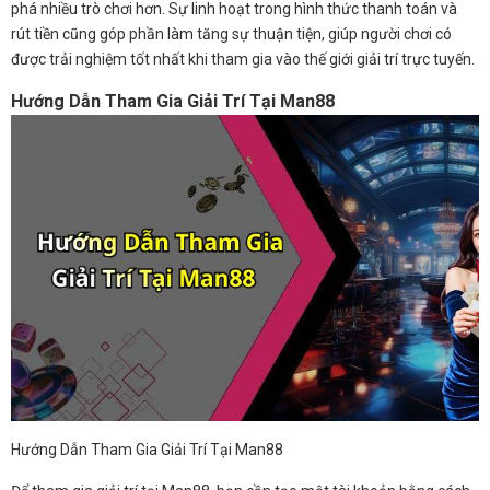
phá nhiều trò chơi hơn. Sự linh hoạt trong hình thức thanh toán và
rút tiền cũng góp phần làm tăng sự thuận tiện, giúp người chơi có
được trải nghiệm tốt nhất khi tham gia vào thế giới giải trí trực tuyến.
Hướng Dẫn Tham Gia Giải Trí Tại Man88
Hướng Dẫn Tham Gia Giải Trí Tại Man88