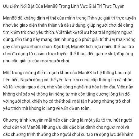
Ưu Điểm Nổi Bật Của Man88 Trong Lĩnh Vực Giải Trí Trực Tuyến
Man88 đã khẳng định vị thế của mình trong lĩnh vực giải trí trực tuyến
nhờ vào giao diện thân thiện và dễ sử dụng, giúp người chơi dễ dàng
tìm kiếm trò chơi yêu thích. Với thiết kế tối ưu hóa trải nghiệm người
dùng, nền tảng này mang đến những giờ phút giải trí thú vị mà không
gây cảm giác nhàm chán. Đặc biệt, Man88 tích hợp nhiều thể loại trò
chơi đa dạng từ casino trực tuyến, thể thao, đến game slot, đáp ứng
nhu cầu giải trí của mọi người chơi.
Một trong những điểm mạnh khác của Man88 là hệ thống bảo mật
tiên tiến. Người dùng có thể yên tâm khi cung cấp thông tin cá nhân
và tài khoản giao dịch, nhờ vào công nghệ mã hóa hiện đại. Việc này
không chỉ bảo vệ thông tin riêng tư mà còn tăng cường lòng tin đối
với người chơi, khiến họ có thể thoải mái tận hưởng những trò chơi
yêu thích mà không lo lắng về vấn đề an toàn.
Chương trình khuyến mãi hấp dẫn cũng là một yếu tố thu hút người
chơi đến với Man88. Những ưu đãi đặc biệt dành cho người mới và
các chương trình thưởng cho người chơi cũ tạo ra động lực để khám