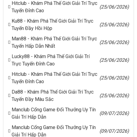
Hitclub - Khám Phá Thế Giới Giải Trí Trực
(25/06/2026)
Tuyến Đỉnh Cao
Ku88 - Khám Phá Thế Giới Giải Trí Trực
(25/06/2026)
Tuyến Đầy Hồi Hộp
Man88 - Khám Phá Thế Giới Giải Trí Trực
(25/06/2026)
Tuyến Hấp Dẫn Nhất
Lucky88 - Khám Phá Thế Giới Giải Trí
(25/06/2026)
Trực Tuyến Đỉnh Cao
Hitclub - Khám Phá Thế Giới Giải Trí Trực
(25/06/2026)
Tuyến Đỉnh Cao
Da88 - Khám Phá Thế Giới Giải Trí Trực
(25/06/2026)
Tuyến Đầy Màu Sắc
Manclub Cổng Game Đổi Thưởng Uy Tín
(09/07/2026)
Giải Trí Hấp Dẫn
Manclub Cổng Game Đổi Thưởng Uy Tín
(09/07/2026)
Giải Trí Hấp Dẫn