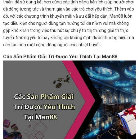
thiện, dễ sử dụng kết hợp cùng các tính năng tiện ích giúp người chơi
dễ dàng tương tác và tham gia vào các trò chơi yêu thích. Thêm vào
đó, với các chương trình khuyến mãi và ưu đãi hấp dẫn, Man88 luôn
tạo điều kiện cho người dùng tận hưởng tối đa niềm vui mà không
gặp khó khăn trong việc thu hút sự chú ý từ thị trường giải trí trực
tuyến. Những yếu tố này không chỉ khẳng định được thương hiệu mà
còn tạo nên một cộng đồng người chơi nhiệt huyết.
Các Sản Phẩm Giải Trí Được Yêu Thích Tại Man88