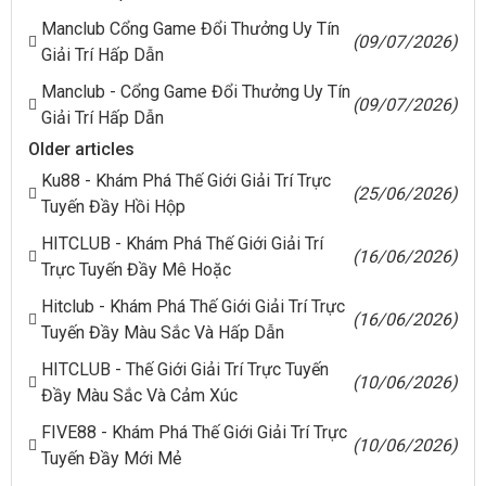
Manclub Cổng Game Đổi Thưởng Uy Tín
(09/07/2026)
Giải Trí Hấp Dẫn
Manclub - Cổng Game Đổi Thưởng Uy Tín
(09/07/2026)
Giải Trí Hấp Dẫn
Older articles
Ku88 - Khám Phá Thế Giới Giải Trí Trực
(25/06/2026)
Tuyến Đầy Hồi Hộp
HITCLUB - Khám Phá Thế Giới Giải Trí
(16/06/2026)
Trực Tuyến Đầy Mê Hoặc
Hitclub - Khám Phá Thế Giới Giải Trí Trực
(16/06/2026)
Tuyến Đầy Màu Sắc Và Hấp Dẫn
HITCLUB - Thế Giới Giải Trí Trực Tuyến
(10/06/2026)
Đầy Màu Sắc Và Cảm Xúc
FIVE88 - Khám Phá Thế Giới Giải Trí Trực
(10/06/2026)
Tuyến Đầy Mới Mẻ