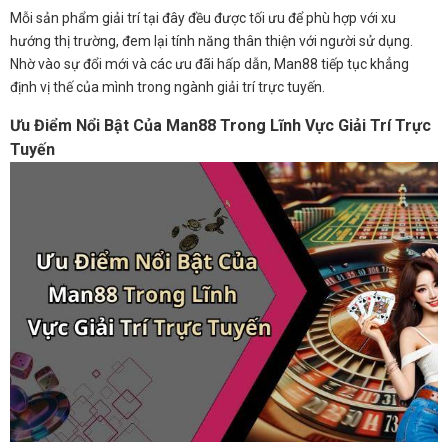
Mỗi sản phẩm giải trí tại đây đều được tối ưu để phù hợp với xu
hướng thị trường, đem lại tính năng thân thiện với người sử dụng.
Nhờ vào sự đổi mới và các ưu đãi hấp dẫn, Man88 tiếp tục khẳng
định vị thế của mình trong ngành giải trí trực tuyến.
Ưu Điểm Nổi Bật Của Man88 Trong Lĩnh Vực Giải Trí Trực
Tuyến