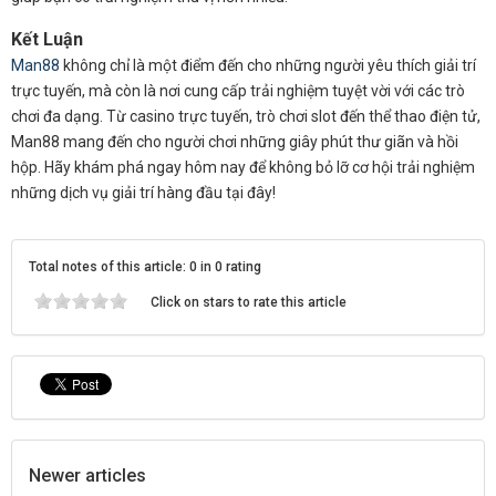
Kết Luận
Man88
không chỉ là một điểm đến cho những người yêu thích giải trí
trực tuyến, mà còn là nơi cung cấp trải nghiệm tuyệt vời với các trò
chơi đa dạng. Từ casino trực tuyến, trò chơi slot đến thể thao điện tử,
Man88 mang đến cho người chơi những giây phút thư giãn và hồi
hộp. Hãy khám phá ngay hôm nay để không bỏ lỡ cơ hội trải nghiệm
những dịch vụ giải trí hàng đầu tại đây!
Total notes of this article: 0 in 0 rating
Click on stars to rate this article
Newer articles