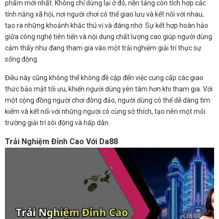
phẩm mới nhất. Không chỉ dừng lại ở đó, nền tảng còn tích hợp các
tính năng xã hội, nơi người chơi có thể giao lưu và kết nối với nhau,
tạo ra những khoảnh khắc thú vị và đáng nhớ. Sự kết hợp hoàn hảo
giữa công nghệ tiên tiến và nội dung chất lượng cao giúp người dùng
cảm thấy như đang tham gia vào một trải nghiệm giải trí thực sự
sống động.
Điều này cũng không thể không đề cập đến việc cung cấp các giao
thức bảo mật tối ưu, khiến người dùng yên tâm hơn khi tham gia. Với
một cộng đồng người chơi đông đảo, người dùng có thể dễ dàng tìm
kiếm và kết nối với những người có cùng sở thích, tạo nên một môi
trường giải trí sôi động và hấp dẫn.
Trải Nghiệm Đỉnh Cao Với Da88