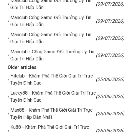
Manclub Cổng Game Đổi Thưởng Uy Tín
(09/07/2026)
Giải Trí Hấp Dẫn
Manclub Cổng Game Đổi Thưởng Uy Tín
(09/07/2026)
Giải Trí Hấp Dẫn
Manclub Cổng Game Đổi Thưởng Uy Tín
(09/07/2026)
Giải Trí Hấp Dẫn
Manclub - Cổng Game Đổi Thưởng Uy Tín
(09/07/2026)
Giải Trí Hấp Dẫn
Older articles
Hitclub - Khám Phá Thế Giới Giải Trí Trực
(25/06/2026)
Tuyến Đỉnh Cao
Lucky88 - Khám Phá Thế Giới Giải Trí Trực
(25/06/2026)
Tuyến Đỉnh Cao
Man88 - Khám Phá Thế Giới Giải Trí Trực
(25/06/2026)
Tuyến Hấp Dẫn Nhất
Ku88 - Khám Phá Thế Giới Giải Trí Trực
(25/06/2026)