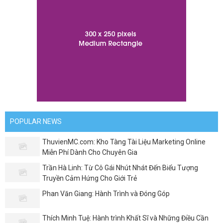
POPULAR NEWS
ThuvienMC.com: Kho Tàng Tài Liệu Marketing Online
Miễn Phí Dành Cho Chuyên Gia
Trần Hà Linh: Từ Cô Gái Nhút Nhát Đến Biểu Tượng
Truyền Cảm Hứng Cho Giới Trẻ
Phan Văn Giang: Hành Trình và Đóng Góp
Thích Minh Tuệ: Hành trình Khất Sĩ và Những Điều Cần