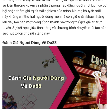
sự kiện thường xuyên và phần thưởng hấp dẫn, người chơi luôn có cơ
hội nhận thêm giá trị từ trải nghiệm của mình. Những khuyến mãi
này không chỉ thu hút người dùng mới mà còn giữ chân khách hàng
lâu dài, tạo nên một cộng đồng mạnh mẽ trong thế giới giải trí trực
tuyến. Sự kết hợp giữa tính năng và chương trình khuyến mãi tạo nên
sức hút to lớn cho nền tảng này.
Đánh Giá Người Dùng Về Da88