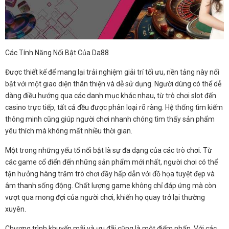
Các Tính Năng Nổi Bật Của Da88
Được thiết kế để mang lại trải nghiệm giải trí tối ưu, nền tảng này nổi
bật với một giao diện thân thiện và dễ sử dụng. Người dùng có thể dễ
dàng điều hướng qua các danh mục khác nhau, từ trò chơi slot đến
casino trực tiếp, tất cả đều được phân loại rõ ràng. Hệ thống tìm kiếm
thông minh cũng giúp người chơi nhanh chóng tìm thấy sản phẩm
yêu thích mà không mất nhiều thời gian.
Một trong những yếu tố nổi bật là sự đa dạng của các trò chơi. Từ
các game cổ điển đến những sản phẩm mới nhất, người chơi có thể
tận hưởng hàng trăm trò chơi đầy hấp dẫn với đồ họa tuyệt đẹp và
âm thanh sống động. Chất lượng game không chỉ đáp ứng mà còn
vượt qua mong đợi của người chơi, khiến họ quay trở lại thường
xuyên.
Chương trình khuyến mãi và ưu đãi cũng là một điểm nhấn. Với các